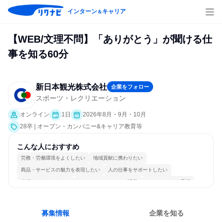
インターン
キャリア
＆
【WEB/文理不問】「ありがとう」が聞ける仕
事を知る60分
新日本観光株式会社
企業をフォロー
スポーツ・レクリエーション
オンライン
1日
2026年8月・9月・10月
28卒 | オープン・カンパニー&キャリア教育等
こんな人におすすめ
労務・労働環境をよくしたい
地域貢献に携わりたい
商品・サービスの魅力を表現したい
人の仕事をサポートしたい
分析・リサーチしたい
コミュニケーションが活発
チームワークを重視
長く同じ会社に居続けられる
人とたくさん会話する
目標に追われず働ける
募集情報
企業を知る