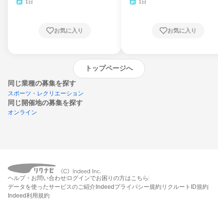
1日
1日
お気に入り
お気に入り
トップページへ
同じ業種の募集を探す
スポーツ・レクリエーション
同じ開催地の募集を探す
オンライン
エントリーするとプログラムの詳細案内を
ヘルプ・お問い合わせ
ログインでお困りの方はこちら
受け取れるようになります
データを使ったサービスのご紹介
Indeedプライバシー規約
リクルートID規約
Indeed利用規約
締切：なし
エントリー画面へ