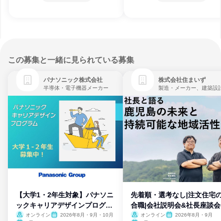
この募集と一緒に見られている募集
パナソニック株式会社
株式会社住まいず
半導体・電子機器メーカー
製造・メーカー、建築設
【大学1・2年生対象】パナソニ
先着順・選考なし|注文住宅
ックキャリアデザインプログラ
合職|会社説明会&社長座談会
ム
オンライン
2026年8月・9月・10月
オンライン
2026年8月・9月