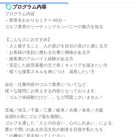
プログラム内容
プログラム内容
～業界丸わかりセミナー 60分～
ゴルフ業界のリーディングカンパニーの魅力を知る
【こんな人におすすめ】
・人と接すること、人の喜びを自分の喜びと感じる方
・お客様の笑顔に携わる仕事に興味がある方
・接客業のアルバイト経験がある方
・安定した経営基盤の元で長くキャリアを築きたい方
・様々な接客スキルを身につけ、成長したい方
会社・仕事内容やゴルフ業界についてなど、
様々な疑問にお答えする内容となっております。
「ゴルフ未経験だけど…」など問題ございません！
茨城／埼玉／千葉／三重／岐阜／兵庫／奈良／大阪
全国9カ所にゴルフ場を展開し、
ゴルフを通した「人との出会い、心のふれあい」による、
豊かで潤いのある生活文化の創造を目指す私たちを、
この機会に是非知ってください。