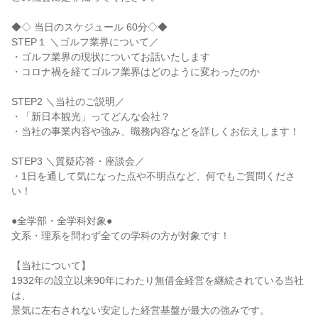
◆◇ 当日のスケジュール 60分◇◆
STEP１ ＼ゴルフ業界について／
・ゴルフ業界の現状についてお話いたします
・コロナ禍を経てゴルフ業界はどのように変わったのか
STEP2 ＼当社のご説明／
・「新日本観光」ってどんな会社？
・当社の事業内容や強み、職務内容などを詳しくお伝えします！
STEP3 ＼質疑応答・座談会／
・1日を通して気になった点や不明点など、何でもご質問くださ
い！
●全学部・全学科対象●
文系・理系を問わず全ての学科の方が対象です！
【当社について】
1932年の設立以来90年にわたり無借金経営を継続されている当社
は、
景気に左右されない安定した経営基盤が最大の強みです。