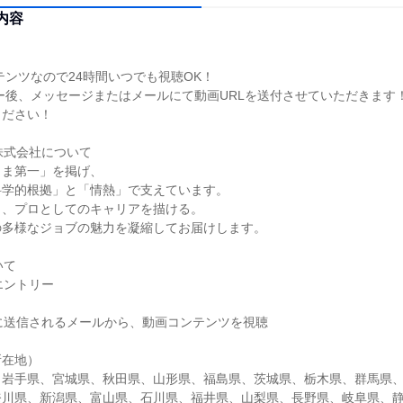
内容
テンツなので24時間いつでも視聴OK！
ー後、メッセージまたはメールにて動画URLを送付させていただきます
ください！
株式会社について
さま第一」を掲げ、
科学的根拠」と「情熱」で支えています。
も、プロとしてのキャリアを描ける。
の多様なジョブの魅力を凝縮してお届けします。
いて
エントリー
後に送信されるメールから、動画コンテンツを視聴
所在地）
、岩手県、宮城県、秋田県、山形県、福島県、茨城県、栃木県、群馬県
奈川県、新潟県、富山県、石川県、福井県、山梨県、長野県、岐阜県、