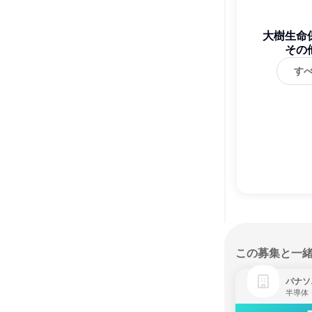
大樹生命
その
す
この募集と一
パナソ
半導体