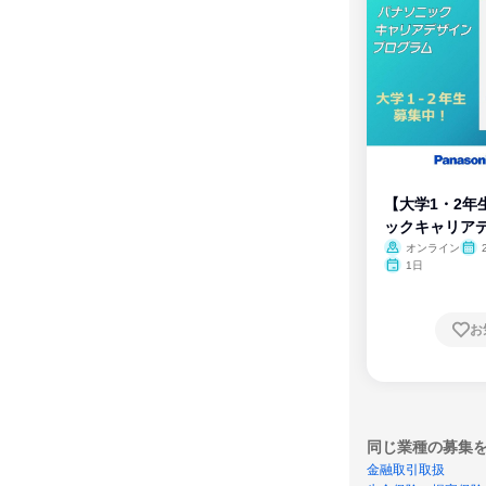
【大学1・2年
ックキャリア
ム
オンライン
1日
お
同じ業種の募集
金融取引取扱