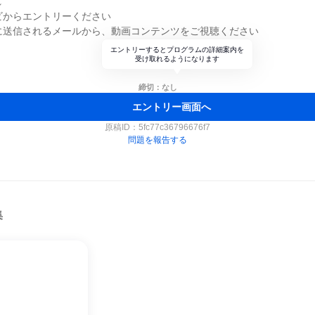
れ
ナビからエントリーください
後に送信されるメールから、動画コンテンツをご視聴ください
エントリーするとプログラムの詳細案内を
受け取れるようになります
締切：なし
エントリー画面へ
原稿ID：
5fc77c36796676f7
問題を報告する
集