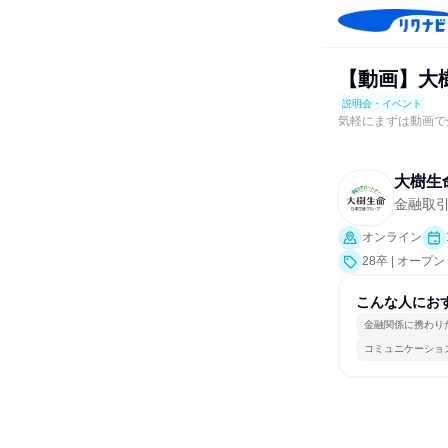
【動画】大
説明会・イベント
気軽にまずは動画で
大樹生
金融取
オンライン
28卒 | オー
こんな人にお
金融関係に携わり
コミュニケーショ