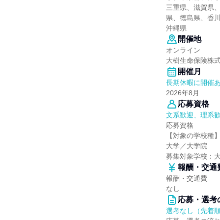
三重県、滋賀県
県、徳島県、香
沖縄県
開催地
オンライン
大樹生命保険株
開催月
長期休暇に開催
2026年8月
応募資格
文系歓迎、理系
応募資格
【対象の学校種
大学／大学院
募集対象学校：
報酬・交通
報酬・交通費
なし
応募・選考
選考なし（先着