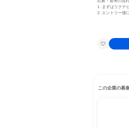
応募・選考の流
1. まずはリク
2. エントリー
この企業の募