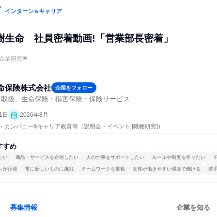
インターン
キャリア
＆
樹生命 社員密着動画!「営業部長密着」
企業研究🌟
命保険株式会社
企業をフォロー
引取扱、生命保険・損害保険・保険サービス
1日
2026年8月
プン・カンパニー&キャリア教育等（説明会・イベント [職種研究]）
すすめ
たい
商品・サービスを企画したい
人の仕事をサポートしたい
ルールや制度を作りたい
ンが活発
常に新しいものに挑戦
チームワークを重視
女性が働きやすい環境で働ける
若
募集情報
企業を知る