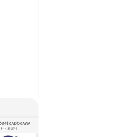
会社KADOKAWA
株式会社住まいず
版社・新聞社
製造・メーカー、建築設計