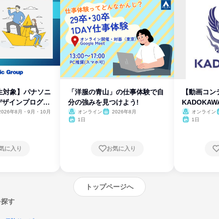
生対象】パナソニ
「洋服の青山」の仕事体験で自
【動画コン
デザインプログラ
分の強みを見つけよう!
KADOKA
2026年8月・9月・10月
オンライン
2026年8月
オンライン
1日
1日
気に入り
お気に入り
トップページへ
を探す