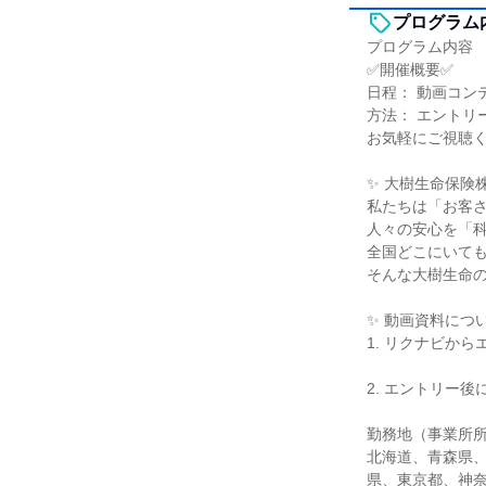
プログラム
プログラム内容
✅開催概要✅
日程： 動画コン
方法： エントリ
お気軽にご視聴
✨ 大樹生命保険
私たちは「お客
人々の安心を「
全国どこにいて
そんな大樹生命
✨ 動画資料につ
1. リクナビから
2. エントリー
勤務地（事業所
北海道、青森県
県、東京都、神