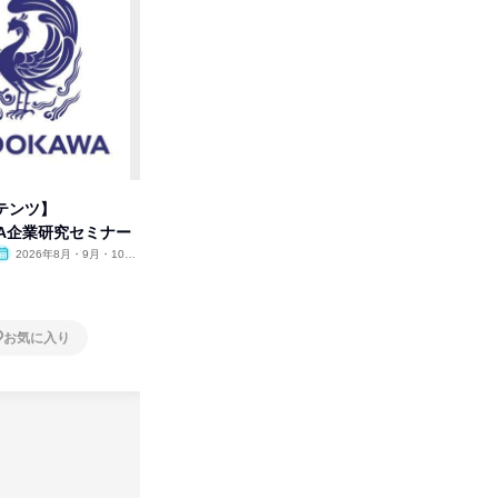
テンツ】
先着順・選考なし|注文住宅の総
タカラト
WA企業研究セミナー
合職|会社説明会&社長座談会
ビ」を学
2026年8月・9月・10
オンライン
2026年8月・9月
オンラ
月・11月・12月
1日
1日
お気に入り
お気に入り