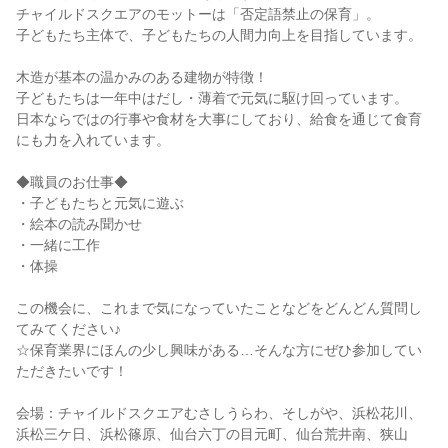
チャイルドスクエアのモットーは「否定語禁止の保育」。
子どもたち主体で、子どもたちの人間力向上を目指しています。
木造が基本の温かみのある建物が特徴！
子どもたちは一年中はだし・薄着で元気に駆け回っています。
日本ならではの行事や食材を大事にしており、給食を通じて食育
にも力を入れています。
◆職員のお仕事◆
・子どもたちと元気に遊ぶ
・絵本の読み聞かせ
・一緒に工作
・体操
この機会に、これまで気になっていたことなどをどんどん質問し
てみてください♪
☆保育業界にほんの少し興味がある…そんな方にぜひ参加してい
ただきたいです！
会場：チャイルドスクエアむさしうらわ、そしがや、浜松花川、
浜松三ケ日、浜松篠原、仙台六丁の目元町、仙台荒井南、狭山