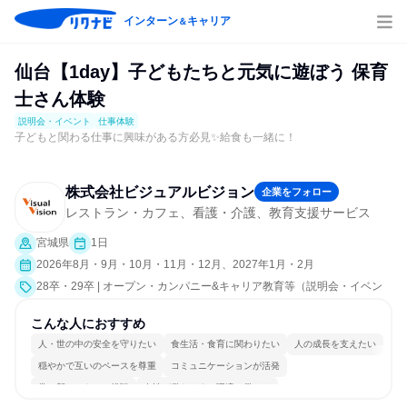
インターン
キャリア
＆
仙台【1day】子どもたちと元気に遊ぼう 保育
士さん体験
説明会・イベント
仕事体験
子どもと関わる仕事に興味がある方必見✨給食も一緒に！
株式会社ビジュアルビジョン
企業をフォロー
レストラン・カフェ、看護・介護、教育支援サービス
宮城県
1日
2026年8月・9月・10月・11月・12月、2027年1月・2月
28卒・29卒 | オープン・カンパニー&キャリア教育等（説明会・イベン
ト [職種研究、職場見学会、会社説明会、業界研究]、仕事体験）
こんな人におすすめ
人・世の中の安全を守りたい
食生活・食育に関わりたい
人の成長を支えたい
穏やかで互いのペースを尊重
コミュニケーションが活発
常に新しいものに挑戦
女性が働きやすい環境で働ける