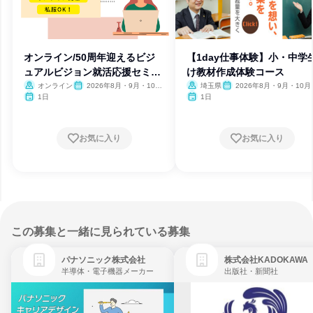
オンライン/50周年迎えるビジ
【1day仕事体験】小・中学
ュアルビジョン就活応援セミナ
け教材作成体験コース
ー
オンライン
2026年8月・9月・10
埼玉県
2026年8月・9月・10月
月・11月・12月
月・12月、2027年1月・2月
1日
1日
お気に入り
お気に入り
この募集と一緒に見られている募集
パナソニック株式会社
株式会社KADOKAWA
半導体・電子機器メーカー
出版社・新聞社