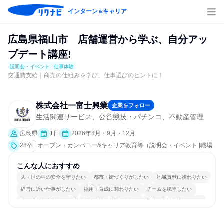
インターン
キャリア
＆
広島県福山市 店舗運営から学ぶ、自分アッ
プデート講座!
説明会・イベント
仕事体験
交通費支給｜商売の仕組みを学び、仕事選びのヒントに！
株式会社一富士興業
企業をフォロー
生活関連サービス、公営競技・パチンコ、不動産管理
広島県
1日
2026年8月・9月・12月
28卒 | オープン・カンパニー&キャリア教育等（説明会・イベント [職場
見学会、社員交流会、会社説明会、業界研究]、仕事体験）
こんな人におすすめ
人・世の中の安全を守りたい
都市・街づくりがしたい
地域貢献に携わりたい
経営に近い仕事がしたい
採用・育成に関わりたい
チームを統率したい
人の成長を支えたい
長く同じ会社に居続けられる
明確な目標を追いかける
人とたくさん会話する