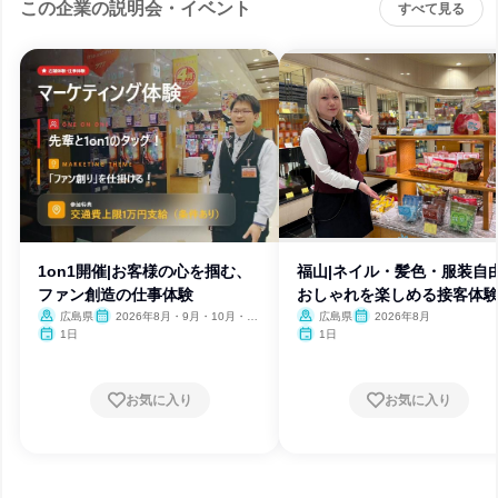
この企業の説明会・イベント
すべて見る
1on1開催|お客様の心を掴む、
福山|ネイル・髪色・服装自由
ファン創造の仕事体験
おしゃれを楽しめる接客体
広島県
2026年8月・9月・10月・11
広島県
2026年8月
月・12月
1日
1日
お気に入り
お気に入り