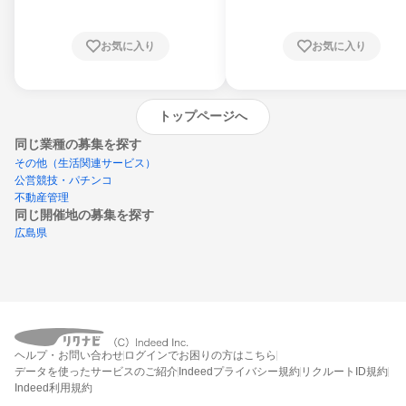
お気に入り
お気に入り
トップページへ
同じ業種の募集を探す
その他（生活関連サービス）
公営競技・パチンコ
不動産管理
同じ開催地の募集を探す
広島県
エントリーするとプログラムの詳細案内を
ヘルプ・お問い合わせ
ログインでお困りの方はこちら
受け取れるようになります
データを使ったサービスのご紹介
Indeedプライバシー規約
リクルートID規約
Indeed利用規約
締切：2026年9月30日