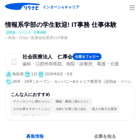
インターン
キャリア
＆
情報系学部の学生歓迎! IT事務 仕事体験
説明会・イベント
仕事体験
✅鳥取✅1Day✅医療福祉業界のIT事務
社会医療法人 仁厚会
企業をフォロー
歯科・口腔外科医院、病院・診療所、看護・介護
鳥取県
1日
2026年8月・9月
28卒・29卒 | オープン・カンパニー&キャリア教育等（説明会・イベン
ト [職種研究、職場見学会、社員交流会、会社説明会、業界研究]、仕事
体験）
こんな人におすすめ
テクノロジーに携わりたい
機械・機器に携わりたい
人の仕事をサポートしたい
冷静に仕事に取り組む
個人の能力を重視
一つの専門分野を極める
募集情報
企業を知る