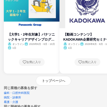
【大学1・2年生対象】パナソニ
【動画コンテンツ】
ックキャリアデザインプログラ
KADOKAWA企業研究セミナ
ム
オンライン
2026年8月・9月・10月
オンライン
2026年8月・9月・1
月・11月・12月
1日
1日
お気に入り
お気に入り
トップページへ
同じ業種の募集を探す
歯科・口腔外科医院
病院・診療所
看護・介護
同じ開催地の募集を探す