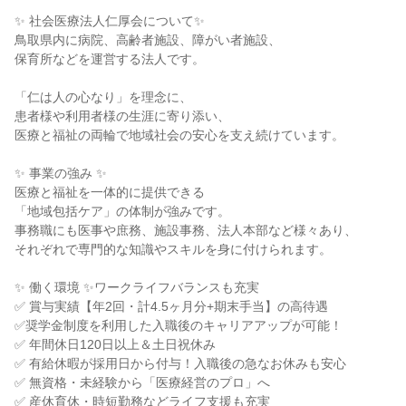
✨ 社会医療法人仁厚会について✨
鳥取県内に病院、高齢者施設、障がい者施設、
保育所などを運営する法人です。
「仁は人の心なり」を理念に、
患者様や利用者様の生涯に寄り添い、
医療と福祉の両輪で地域社会の安心を支え続けています。
✨ 事業の強み ✨
医療と福祉を一体的に提供できる
「地域包括ケア」の体制が強みです。
事務職にも医事や庶務、施設事務、法人本部など様々あり、
それぞれで専門的な知識やスキルを身に付けられます。
✨ 働く環境 ✨ワークライフバランスも充実
✅ 賞与実績【年2回・計4.5ヶ月分+期末手当】の高待遇
✅奨学金制度を利用した入職後のキャリアアップが可能！
✅ 年間休日120日以上＆土日祝休み
✅ 有給休暇が採用日から付与！入職後の急なお休みも安心
✅ 無資格・未経験から「医療経営のプロ」へ
✅ 産休育休・時短勤務などライフ支援も充実