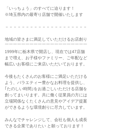
「いっちょう」のすべてに迫ります！
※埼玉県内の最寄り店舗で開催いたします
－－－－－－－－－－－－－－－－－－－－
地域の皆さまに満足していただけるお店創り
￣￣￣￣￣￣￣￣￣￣￣￣￣￣￣￣￣￣￣￣
1999年に栃木県で開店し、現在では47店舗
まで増え、お子様やファミリー、ご年配など
幅広いお客様にご来店いただいております。
今後もたくさんのお客様にご満足いただける
よう、バラエティー豊かなお料理を提供し、
｢たのしい時間｣をお過ごしいただける店舗を
創ってまいります。共に働く従業員の方には
立場関係なくたくさんの意見やアイデア提案
ができるような環境創りに尽力しています。
みんなでチャレンジして、会社も個人も成長
できる企業でありたい と願っております！