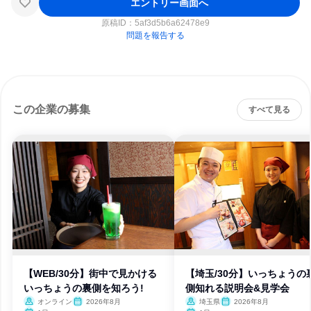
エントリー画面へ
原稿ID：
5af3d5b6a62478e9
問題を報告する
この企業の募集
すべて見る
【WEB/30分】街中で見かける
【埼玉/30分】いっちょうの
いっちょうの裏側を知ろう!
側知れる説明会&見学会
オンライン
2026年8月
埼玉県
2026年8月