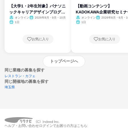
【大学1・2年生対象】パナソニ
【動画コンテンツ】
ックキャリアデザインプログラ
KADOKAWA企業研究セミナ
ム
オンライン
2026年8月・9月・10月
オンライン
2026年8月・9月・1
月・11月・12月
1日
1日
お気に入り
お気に入り
トップページへ
同じ業種の募集を探す
レストラン・カフェ
同じ開催地の募集を探す
埼玉県
エントリーするとプログラムの詳細案内を
ヘルプ・お問い合わせ
ログインでお困りの方はこちら
受け取れるようになります