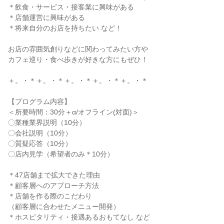
＊飲食・サービス・接客業に興味がある
＊店舗運営に興味がある
＊将来自分のお店を持ちたい など！
お店の雰囲気創りなどに関わってみたい方や
カフェ巡り・食べ歩きが好きな方にもぜひ！
＋。・＊＋。・＊＋。・＊＋。・＊＋。・＊
【プログラム内容】
＜所要時間：30分＋α/オフライン(対面)＞
〇業種業界説明（10分）
〇会社説明（10分）
〇質疑応答（10分）
〇店内見学（希望者のみ＊10分）
＊47店舗まで拡大できた理由
＊顧客層へのアプローチ方法
＊店舗を作る際のこだわり
（顧客層に合わせたメニュー開発）
＊ホスピタリティ・接遇あるおもてなし など