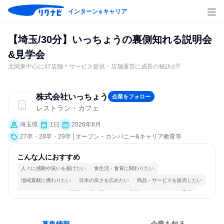
インターン
キャリア
＆
【埼玉/30分】いっちょうの裏側知れる説明会
&見学会
北関東中心に47店舗＊サービス提供・店舗運営に成長の秘訣が⁉
株式会社いっちょう
企業をフォロー
レストラン・カフェ
埼玉県
1日
2026年8月
27卒・28卒・29卒 | オープン・カンパニー&キャリア教育等
こんな人におすすめ
人々に感動や笑いを届けたい
食生活・食育に関わりたい
地域貢献に携わりたい
日本の良さを広めたい
商品・サービスを販売したい
コミュニケーションが活発
常に新しいものに挑戦
チームワークを重視
女性が働きやすい環境で働ける
人とたくさん会話する