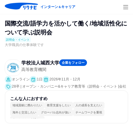
インターン
キャリア
＆
国際交流/語学力を活かして働く/地域活性化に
ついて学ぶ説明会
説明会・イベント
大学職員の仕事体験です
学校法人城西大学
企業をフォロー
高等教育機関
オンライン
1日
2026年11月・12月
28卒 | オープン・カンパニー&キャリア教育等（説明会・イベント [会社
説明会]）
こんな人におすすめ
地域貢献に携わりたい
教育支援をしたい
人の成長を支えたい
海外と交流したい
グローバル志向が強い
チームワークを重視
人とたくさん会話する