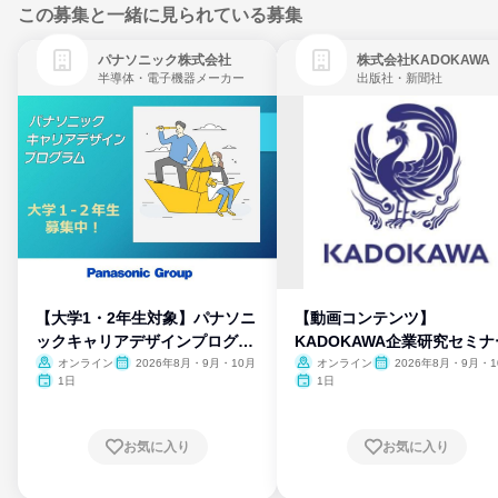
この募集と一緒に見られている募集
パナソニック株式会社
株式会社KADOKAWA
半導体・電子機器メーカー
出版社・新聞社
【大学1・2年生対象】パナソニ
【動画コンテンツ】
ックキャリアデザインプログラ
KADOKAWA企業研究セミナ
ム
オンライン
2026年8月・9月・10月
オンライン
2026年8月・9月・1
月・11月・12月
1日
1日
お気に入り
お気に入り