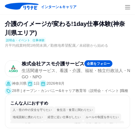
インターン
キャリア
＆
介護のイメージが変わる!1day仕事体験(神奈
川県エリア)
説明会・イベント
仕事体験
月平均残業時間1時間未満／勤務地希望配属／未経験から始める
株式会社アスモ介護サービス
企業をフォロー
生活関連サービス、看護・介護、福祉・独立行政法人・N
GO・NPO
神奈川県
1日
2026年8月
28卒 | オープン・カンパニー&キャリア教育等（説明会・イベント [職種
研究、職場見学会、社員交流会、会社説明会、業界研究]、仕事体験）
こんな人におすすめ
人・世の中の安全を守りたい
食生活・食育に関わりたい
地域貢献に携わりたい
経営に近い仕事がしたい
ルールや制度を作りたい
チームを統率したい
コミュニケーションが活発
多様な職種の人と関われる
若手が裁量を持てる環境
人とたくさん会話する