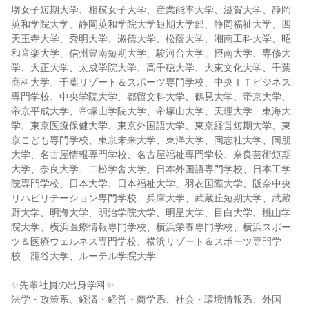
堺女子短期大学、相模女子大学、産業能率大学、滋賀大学、静岡
英和学院大学、静岡英和学院大学短期大学部、静岡福祉大学、四
天王寺大学、秀明大学、淑徳大学、松蔭大学、湘南工科大学、昭
和音楽大学、信州豊南短期大学、駿河台大学、摂南大学、専修大
学、大正大学、太成学院大学、高千穂大学、大東文化大学、千葉
商科大学、千葉リゾート＆スポーツ専門学校、中央ＩＴビジネス
専門学校、中央学院大学、都留文科大学、鶴見大学、帝京大学、
帝京平成大学、帝塚山学院大学、帝塚山大学、天理大学、東海大
学、東京医療保健大学、東京外国語大学、東京経営短期大学、東
京こども専門学校、東京未来大学、東洋大学、同志社大学、同朋
大学、名古屋情報専門学校、名古屋福祉専門学校、奈良芸術短期
大学、奈良大学、二松学舎大学、日本外国語専門学校、日本工学
院専門学校、日本大学、日本福祉大学、羽衣国際大学、阪奈中央
リハビリテーション専門学校、兵庫大学、武蔵丘短期大学、武蔵
野大学、明海大学、明治学院大学、明星大学、目白大学、桃山学
院大学、横浜医療情報専門学校、横浜栄養専門学校、横浜スポー
ツ＆医療ウェルネス専門学校、横浜リゾート＆スポーツ専門学
校、龍谷大学、ルーテル学院大学
✨先輩社員の出身学科✨
法学・政策系、経済・経営・商学系、社会・環境情報系、外国