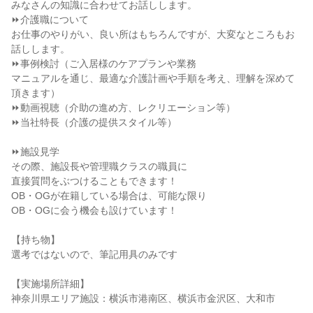
みなさんの知識に合わせてお話しします。
⏩介護職について
お仕事のやりがい、良い所はもちろんですが、大変なところもお
話しします。
⏩事例検討（ご入居様のケアプランや業務
マニュアルを通じ、最適な介護計画や手順を考え、理解を深めて
頂きます）
⏩動画視聴（介助の進め方、レクリエーション等）
⏩当社特長（介護の提供スタイル等）
⏩施設見学
その際、施設長や管理職クラスの職員に
直接質問をぶつけることもできます！
OB・OGが在籍している場合は、可能な限り
OB・OGに会う機会も設けています！
【持ち物】
選考ではないので、筆記用具のみです
【実施場所詳細】
神奈川県エリア施設：横浜市港南区、横浜市金沢区、大和市