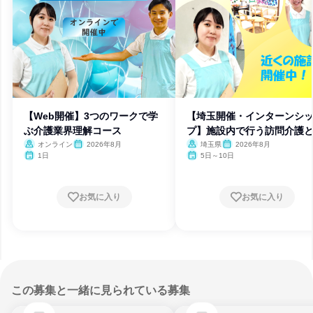
【Web開催】3つのワークで学
【埼玉開催・インターンシ
ぶ介護業界理解コース
プ】施設内で行う訪問介護
は?
オンライン
2026年8月
埼玉県
2026年8月
1日
5日～10日
お気に入り
お気に入り
この募集と一緒に見られている募集