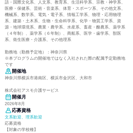
語・国際文化系、人文系、教育系、生活科学系、宗教・神学系、
医療・保健系、芸術・音楽系、体育・スポーツ系、その他文系、
機械系、数学系、電気・電子系、情報工学系、物理・応用物理
系、建築・土木系、生物・生命科学系、化学・物質工学系、資
源・地球環境系、農業・農学系、水産系、畜産・酪農系、薬学系
（４年制）、薬学系（６年制）、商船系、医学・歯学系、獣医
系、衛生医療・介護系、その他理系
勤務地（勤務予定地）：神奈川県
※本プログラムの開催地ではなく入社された際の配属予定勤務地
です
開催地
神奈川県横浜市港南区、横浜市金沢区、大和市
株式会社アスモ介護サービス
開催月
2026年8月
応募資格
文系歓迎、理系歓迎
応募資格
【対象の学校種】