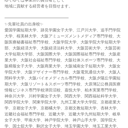
ゆくゆくは事業所の責任者として
地域に貢献する経営者を目指せます。
━━━━━━━━━━━━━━━━
✨先輩社員の出身校✨
愛国学園短期大学、跡見学園女子大学、江戸川大学、追手門学院
大学、桜美林大学、大阪アミューズメントメディア専門学校、大
阪医療秘書福祉専門学校、大阪学院大学、大阪学院大学短期大学
部、大阪経済大学、大阪経済法科大学、大阪芸術大学、大阪芸術
大学短期大学部、大阪国際大学、大阪国際福祉専門学校、大阪産
業大学、大阪社会福祉専門学校、大阪社体スポーツ専門学校、大
阪樟蔭女子大学、大阪商業大学、大阪城南女子短期大学、大阪女
学院大学、大阪デザイナー専門学校、大阪電気通信大学、大阪人
間科学大学、大阪バイオメディカル専門学校、大阪夕陽丘学園短
期大学、大阪リゾート＆スポーツ専門学校、大原簿記公務員医療
情報ビジネス専門学校津田沼校、嘉悦大学、柏木実業専門学校、
神奈川大学、川村学園女子大学、関西大学、関西福祉科学大学、
関西学院大学、関東学院大学、九州工業大学大学院、京都産業大
学、京都女子大学、京都橘大学、京都文教短期大学、杏林大学、
近畿社会福祉専門学校、近畿大学、近畿大学九州短期大学、岐阜
女子大学、甲南大学、神戸学院大学、神戸山手大学、国学院大
学、国士舘大学、駒沢女子大学、埼玉学園大学、埼玉工業大学、