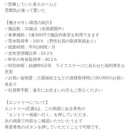
✅想像していた老人ホームと
雰囲気が違って驚いた
【働きやすい環境の紹介】
✅施設数：32拠点（全国展開中）
✅食事補助：1食300円で施設内食堂を利用できます
✅育休取得率：100％ （男性社員の取得実績あり）
✅残業時間：平均1時間／月
✅女性管理職比率：53.2％
✅昨年の有休取得率：80.2％
✅特別休暇：結婚時5日等、ライフステージに合わせた福利厚生も
充実
✅お祝い金制度：介護福祉士などの資格取得時に\30,000のお祝い
金あり
✅社員寮手配：遠方にお住まいの方もご安心ください
【エントリーについて】
エントリー(応募)は、この画面にある青色の
「エントリー画面へ行く」を押していただき、
次の画面で内容をご確認いただいたうえで
再度青色のボタンを押していただくことで可能です。