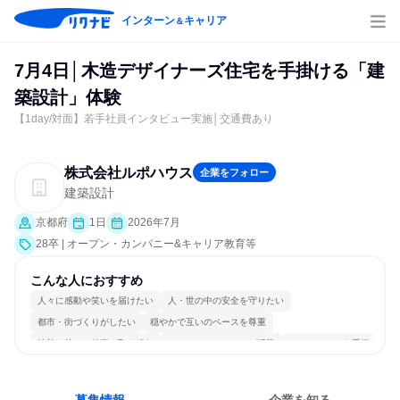
インターン
キャリア
＆
7月4日│木造デザイナーズ住宅を手掛ける「建
築設計」体験
【1day/対面】若手社員インタビュー実施│交通費あり
株式会社ルポハウス
企業をフォロー
建築設計
京都府
1日
2026年7月
28卒 | オープン・カンパニー&キャリア教育等
こんな人におすすめ
人々に感動や笑いを届けたい
人・世の中の安全を守りたい
都市・街づくりがしたい
穏やかで互いのペースを尊重
情熱を持って仕事に取り組む
コミュニケーションが活発
チームワークを重視
多様な職種の人と関われる
若手が裁量を持てる環境
人とたくさん会話する