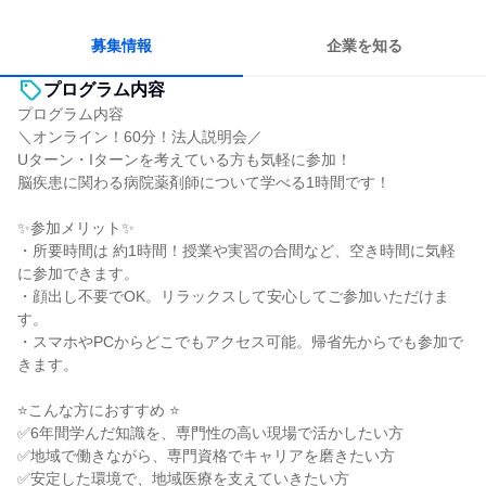
女性が働きやすい環境で働ける
一つの専門分野を極める
人とたくさん会話する
募集情報
企業を知る
プログラム内容
プログラム内容
＼オンライン！60分！法人説明会／
Uターン・Iターンを考えている方も気軽に参加！
脳疾患に関わる病院薬剤師について学べる1時間です！
✨参加メリット✨
・所要時間は 約1時間！授業や実習の合間など、空き時間に気軽
に参加できます。
・顔出し不要でOK。リラックスして安心してご参加いただけま
す。
・スマホやPCからどこでもアクセス可能。帰省先からでも参加で
きます。
⭐こんな方におすすめ ⭐
✅6年間学んだ知識を、専門性の高い現場で活かしたい方
✅地域で働きながら、専門資格でキャリアを磨きたい方
✅安定した環境で、地域医療を支えていきたい方