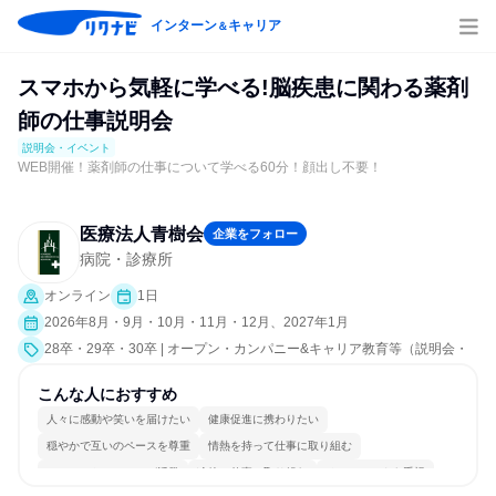
インターン
キャリア
＆
スマホから気軽に学べる!脳疾患に関わる薬剤
師の仕事説明会
説明会・イベント
WEB開催！薬剤師の仕事について学べる60分！顔出し不要！
医療法人青樹会
企業をフォロー
病院・診療所
オンライン
1日
2026年8月・9月・10月・11月・12月、2027年1月
28卒・29卒・30卒 | オープン・カンパニー&キャリア教育等（説明会・
イベント [職種研究、社員交流会、会社説明会、業界研究]）
こんな人におすすめ
人々に感動や笑いを届けたい
健康促進に携わりたい
穏やかで互いのペースを尊重
情熱を持って仕事に取り組む
コミュニケーションが活発
冷静に仕事に取り組む
チームワークを重視