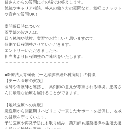
皆さんからの質問にその場でお答えします。
勉強やキャリア相談、将来の働き方の疑問など、気軽にチャット
や音声で質問OK！
⏰開催日時について
薬学部の皆さんは、
日々勉強や試験、実習でお忙しいと思いますので、
個別で日程調整させていただきます。
エントリーいただきましたら、
担当者より日程調整のご連絡をいたします。
＝＝＝＝＝＝＝＝＝＝＝＝＝＝＝＝
■医療法人青樹会（一之瀬脳神経外科病院）の特徴
【チーム医療の実践】
医師や看護師と連携し、薬剤師の意見が尊重される環境。患者さ
んに最適な治療を届けることができます。
【地域医療への貢献】
急性期から回復期リハビリまで一貫したサポートを提供し、地域
の健康を守っています。
予防医療や再発予防にも取り組み、薬剤師も服薬指導や生活支援