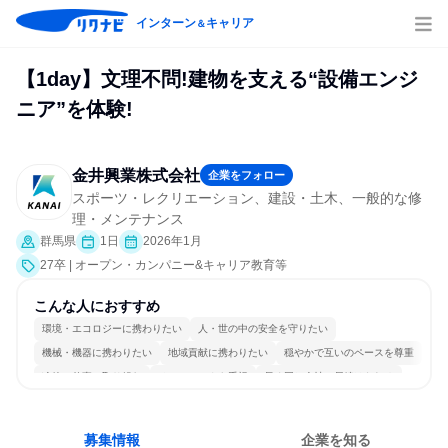
インターン
キャリア
＆
【1day】文理不問!建物を支える“設備エンジ
ニア”を体験!
金井興業株式会社
企業をフォロー
スポーツ・レクリエーション、建設・土木、一般的な修
理・メンテナンス
群馬県
1日
2026年1月
27卒 | オープン・カンパニー&キャリア教育等
こんな人におすすめ
環境・エコロジーに携わりたい
人・世の中の安全を守りたい
機械・機器に携わりたい
地域貢献に携わりたい
穏やかで互いのペースを尊重
冷静に仕事に取り組む
チームワークを重視
長く同じ会社に居続けられる
一つの専門分野を極める
目標に追われず働ける
募集情報
企業を知る