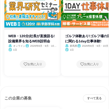
WEB・120分|社長が直接語る!
ゴルフ体験あり!ゴルフ場の
設備業界を知るWEB説明会
に関わる1day仕事体験!
オンライン
2026年8月・9月・10
群馬県
2026年8月・9月・10月
月・11月・12月
月・12月
1日
1日
お気に入り
お気に入り
この企業の募集
すべて見る