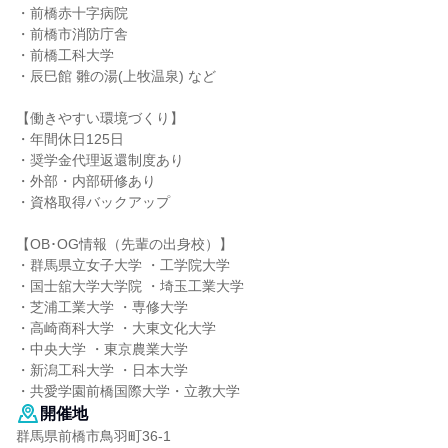
・前橋赤十字病院
・前橋市消防庁舎
・前橋工科大学
・辰巳館 雛の湯(上牧温泉) など
【働きやすい環境づくり】
・年間休日125日
・奨学金代理返還制度あり
・外部・内部研修あり
・資格取得バックアップ
【OB･OG情報（先輩の出身校）】
・群馬県立女子大学 ・工学院大学
・国士舘大学大学院 ・埼玉工業大学
・芝浦工業大学 ・専修大学
・高崎商科大学 ・大東文化大学
・中央大学 ・東京農業大学
・新潟工科大学 ・日本大学
・共愛学園前橋国際大学・立教大学
開催地
群馬県前橋市鳥羽町36-1