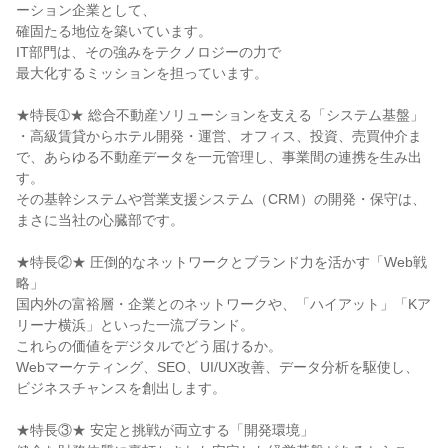
ーション企業として、
確固たる地位を築いています。
IT部門は、その強みをテクノロジーの力で
最大化するミッションを担っています。
★特長➀★ 総合不動産ソリューションを支える「システム基盤」
・高級賃貸からホテル開発・運営、オフィス、投資、売買仲介ま
で、あらゆる不動産データを一元管理し、事業間の連携を生み出
す。
その基幹システムや営業支援システム（CRM）の開発・保守は、
まさに当社の心臓部です。
★特長②★ 圧倒的なネットワークとブランド力を活かす「Web戦
略」
国内外の富裕層・企業とのネットワークや、「ハイアット」「Kア
リーナ横浜」といった一流ブランド。
これらの価値をデジタルでどう届けるか。
Webマーケティング、SEO、UI/UX改善、データ分析を駆使し、
ビジネスチャンスを創出します。
★特長③★ 安定と挑戦が両立する「開発環境」