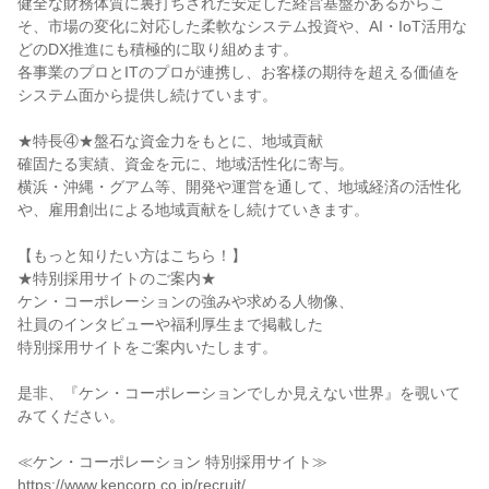
健全な財務体質に裏打ちされた安定した経営基盤があるからこ
そ、市場の変化に対応した柔軟なシステム投資や、AI・IoT活用な
どのDX推進にも積極的に取り組めます。
各事業のプロとITのプロが連携し、お客様の期待を超える価値を
システム面から提供し続けています。
★特長④★盤石な資金力をもとに、地域貢献
確固たる実績、資金を元に、地域活性化に寄与。
横浜・沖縄・グアム等、開発や運営を通して、地域経済の活性化
や、雇用創出による地域貢献をし続けていきます。
【もっと知りたい方はこちら！】
★特別採用サイトのご案内★
ケン・コーポレーションの強みや求める人物像、
社員のインタビューや福利厚生まで掲載した
特別採用サイトをご案内いたします。
是非、『ケン・コーポレーションでしか見えない世界』を覗いて
みてください。
≪ケン・コーポレーション 特別採用サイト≫
https://www.kencorp.co.jp/recruit/