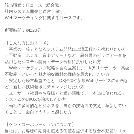
該当職種：ITコース（総合職）
社内システム開発と運営・保守、
Webマーケティングに関するコースです。
所要時間：約120分
【こんな方におススメ】
・事業の「核」となるシステム開発に上流工程から携わりたい方
・不動産、ホテル、音楽アリーナなど、異分野のビッグデータを
活用したシステム開発・データ分析に挑戦したい方
・Webマーケティング戦略を自ら立案し、「Kアリーナ」や「高級
不動産」といった魅力的な商材の価値を最大化したい方
・安定した経営基盤のもと、DX推進や新規Webサービスの企画な
ど、新しい技術領域にチャレンジしたい方
・ユーザー（社員やお客様）と近い距離で、「本当に使われる」
システムのUI/UXを追求したい方
・当社の多角的なビジネスを、自らの技術力で支え、革新してい
くことに「面白そう！」と感じた方
【ケン・コーポレーションについて】
当社は、お客様の期待を超える価値を提供する総合不動産ソリュ