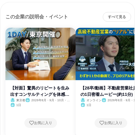
この企業の説明会・イベント
すべて見る
【対面】驚異のリピートを生み
【28卒/動画】不動産営業社
出すコンサルティングを体感す
の1日密着ムービー(約11分)
る
東京都
2026年8月・9月・10月・11
オンライン
2026年8月・9月・1
月・12月
月・11月・12月、2027
1日
1日
月
お気に入り
お気に入り