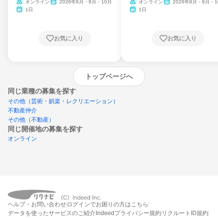
ム
オンライン
2026年8月・9月・10月
オンライン
2026年8月・9月・1
月・11月・12月
1日
1日
お気に入り
お気に入り
トップページへ
同じ業種の募集を探す
その他（芸術・娯楽・レクリエーション）
不動産仲介
その他（不動産）
同じ開催地の募集を探す
オンライン
エントリーするとプログラムの詳細案内を
受け取れるようになります
ヘルプ・お問い合わせ
ログインでお困りの方はこちら
締切：なし
データを使ったサービスのご紹介
Indeedプライバシー規約
リクルートID規約