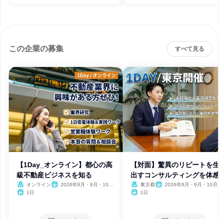
この企業の募集
すべて見る
【1Day_オンライン】都心の高
【対面】驚異のリピートを
級不動産ビジネスを知る
出すコンサルティングを体
る
オンライン
2026年8月・9月・10
東京都
2026年8月・9月・10月
月・11月・12月
月・12月
1日
1日