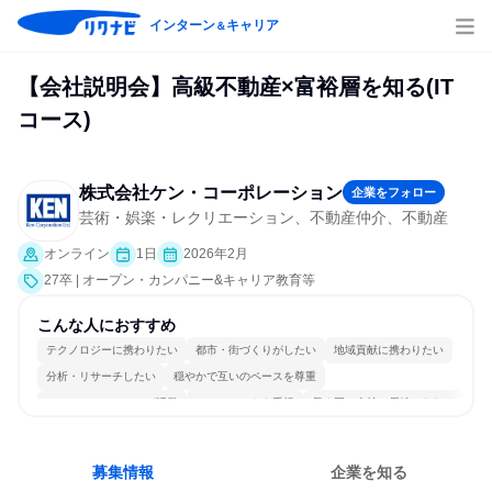
インターン
キャリア
＆
【会社説明会】高級不動産×富裕層を知る(IT
コース)
株式会社ケン・コーポレーション
企業をフォロー
芸術・娯楽・レクリエーション、不動産仲介、不動産
オンライン
1日
2026年2月
27卒 | オープン・カンパニー&キャリア教育等
こんな人におすすめ
テクノロジーに携わりたい
都市・街づくりがしたい
地域貢献に携わりたい
分析・リサーチしたい
穏やかで互いのペースを尊重
コミュニケーションが活発
チームワークを重視
長く同じ会社に居続けられる
一つの専門分野を極める
人とたくさん会話する
募集情報
企業を知る