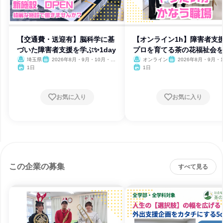
【交通費・送迎有】脳科学に基
【オンライン1h】障害者支
づいた障害者支援を学ぶ✨1day
プロを育てる茶の花福祉会
介
埼玉県
2026年8月・9月・10月・11
オンライン
2026年8月・9月・1
月・12月
月・11月・12月
1日
1日
お気に入り
お気に入り
この企業の募集
すべて見る