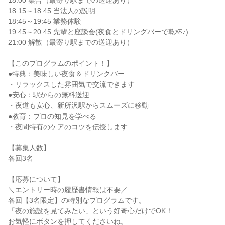
18:00 集合（最寄り駅までの送迎あり）
18:15～18:45 当法人の説明
18:45～19:45 業務体験
19:45～20:45 先輩と座談会(夜食とドリングバーで乾杯♪)
21:00 解散（最寄り駅までの送迎あり）
【このプログラムのポイント！】
●特典：美味しい夜食＆ドリンクバー
・リラックスした雰囲気で交流できます
●安心：駅からの無料送迎
・夜道も安心、新所沢駅からスムーズに移動
●教育：プロの知見を学べる
・夜間特有のケアのコツを伝授します
【募集人数】
各回3名
【応募について】
＼エントリー時の履歴書情報は不要／
各回【3名限定】の特別なプログラムです。
「夜の施設を見てみたい」という好奇心だけでOK！
お気軽にボタンを押してくださいね。