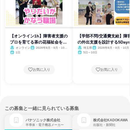
【オンライン1h】障害者支援の
【学部不問/交通費支給】障
プロを育てる茶の花福祉会を紹
の外出支援を設計する5Day
介
オンライン
2026年8月・9月・10
埼玉県
2026年8月・9月・10月
月・11月・12月
月
1日
5日～10日
お気に入り
お気に入り
この募集と一緒に見られている募集
パナソニック株式会社
株式会社KADOKAWA
半導体・電子機器メーカー
出版社・新聞社