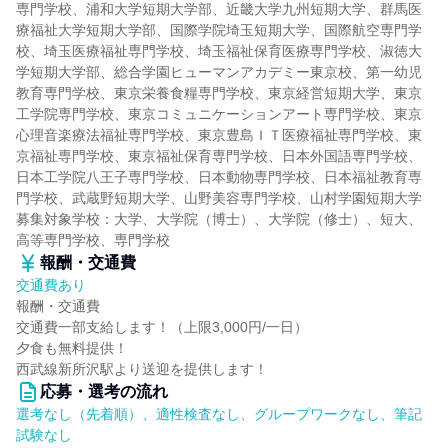
専門学校、浦和大学短期大学部、近畿大学九州短期大学、群馬医
療福祉大学短期大学部、国際学院埼玉短期大学、国際航空専門学
校、埼玉医療福祉専門学校、埼玉福祉保育医療専門学校、淑徳大
学短期大学部、総合学園ヒューマンアカデミー東京校、第一幼児
教育専門学校、東京栄養食糧専門学校、東京経営短期大学、東京
工学院専門学校、東京コミュニケーションアート専門学校、東京
心理音楽療法福祉専門学校、東京豊島ＩＴ医療福祉専門学校、東
京福祉専門学校、東京福祉保育専門学校、日本外国語専門学校、
日本工学院八王子専門学校、日本動物専門学校、日本福祉教育専
門学校、武蔵野短期大学、山野美容専門学校、山村学園短期大学
募集対象学校：大学、大学院（博士）、大学院（修士）、短大、
高等専門学校、専門学校
報酬・交通費
交通費あり
報酬・交通費
交通費一部支給します！（上限3,000円/一日）
夕食も無料提供！
西武線新所沢駅より送迎を提供します！
応募・選考の流れ
選考なし（先着順）、適性検査なし、グループワークなし、筆記
試験なし