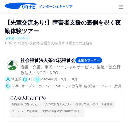
インターン
キャリア
＆
【先輩交流あり!】障害者支援の裏側を覗く夜
勤体験ツアー
説明会・イベント
18時~21時まで/夜食付/交通費支給/最寄り駅までの送迎有
社会福祉法人茶の花福祉会
企業をフォロー
看護・介護、市民・ソーシャルサービス、福祉・独立行
政法人・NGO・NPO
埼玉県
1日
2026年8月・9月・10月
28卒 | オープン・カンパニー&キャリア教育等（説明会・イベント [社員
交流会、会社説明会]）
こんな人におすすめ
地域貢献に携わりたい
人の成長を支えたい
穏やかで互いのペースを尊重
チームワークを重視
女性が働きやすい環境で働ける
長く同じ会社に居続けられる
目標に追われず働ける