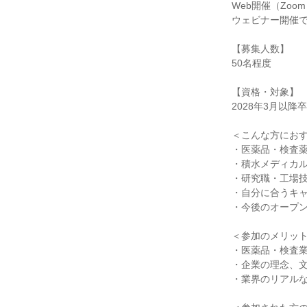
Web開催（Zoo
ウェビナー開催
【募集人数】
50名程度
【資格・対象】
2028年3月以
＜こんな方にお
・医薬品・検査
・積水メディカ
・研究職・工場
・自分に合うキ
・今後のオープ
＜参加のメリッ
・医薬品・検査
・企業の理念、
・業界のリアル