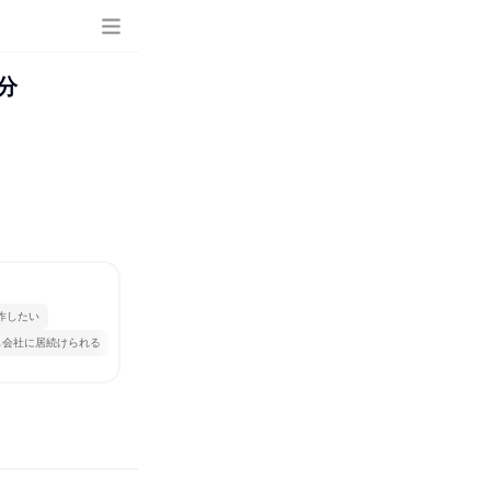
分
作したい
じ会社に居続けられる