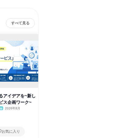
すべて見る
積水
るアイデアを~新し
積水メディカルってどんな会
ビス企画ワーク~
社?業界と仕事のリアルを知る
60分
2026年8月
オンライン
2026年9月
1日
お気に入り
お気に入り