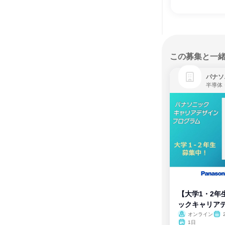
この募集と一
パナソ
半導体
【大学1・2年
ックキャリア
ム
オンライン
1日