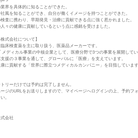
の声＞
の業界を具体的に知ることができた。
や社風を知ることができ、自分が働くイメージを持つことができた。
の検査に携わり、早期発見・治療に貢献できる点に強く惹かれました。
の人々の健康に貢献しているという点に感銘を受けました。
ル株式会社について】
は臨床検査薬を主に取り扱う、医薬品メーカーです。
 メディカル事業の中核企業として、医療分野で3つの事業を展開して
薬支援の３事業を通して、グローバルに「医療」を支えています。
健康に貢献する「世界に際立つメディカルカンパニー」を目指していま
ントリーだけでは予約は完了しません。
ージのURLをお送りしますので、マイページへログインの上、予約フ
さい。
株式会社