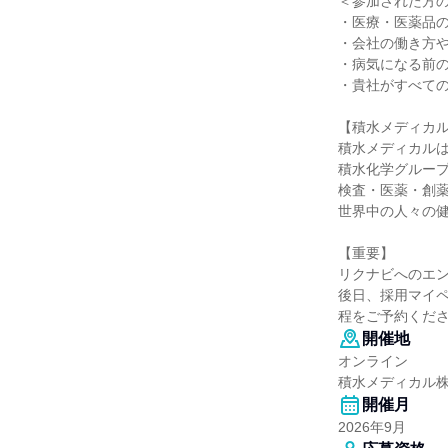
＜参加された方
・医療・医薬品
・会社の働き方
・病気になる前
・貴社がすべて
【積水メディカ
積水メディカル
積水化学グループ
検査・医薬・創
世界中の人々の
【重要】
リクナビへのエ
後日、採用マイペ
程をご予約くだ
開催地
オンライン
積水メディカル
開催月
2026年9月