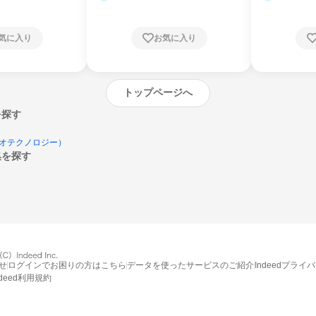
気に入り
お気に入り
トップページへ
を探す
オテクノロジー）
集を探す
エントリーするとプログラムの詳細案内を
受け取れるようになります
せ
ログインでお困りの方はこちら
データを使ったサービスのご紹介
Indeedプライ
ndeed利用規約
締切：2026年9月15日
エントリー画面へ