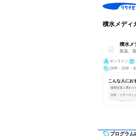
積水メディ
積水メ
製薬、
オンライン
28卒・29卒・
こんな人にお
健康促進に携わり
分析・リサーチし
一つの専門分野を
プログラム