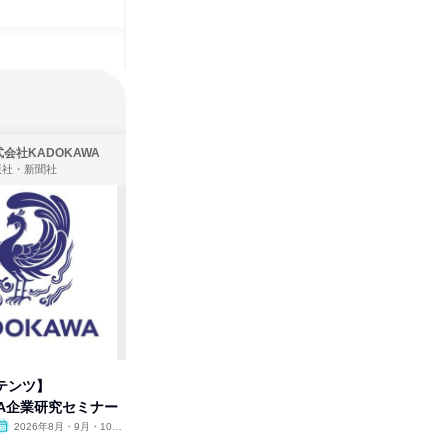
会社KADOKAWA
株式会社住まいず
版社・新聞社
製造・メーカー、建築設計
テンツ】
先着順・選考なし|注文住宅の総
【オンラ
WA企業研究セミナー
合職|会社説明会&社長座談会
業界の裏
明会
2026年8月・9月・10
オンライン
2026年8月・9月
オンラ
月・11月・12月
1日
1日