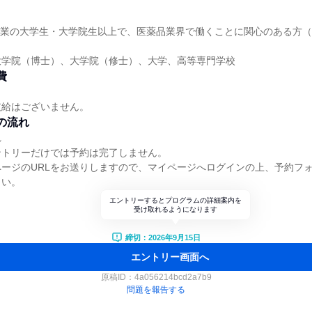
降卒業の大学生・大学院生以上で、医薬品業界で働くことに関心のある方
大学院（博士）、大学院（修士）、大学、高等専門学校
費
支給はございません。
の流れ
れ
ントリーだけでは予約は完了しません。
ージのURLをお送りしますので、マイページへログインの上、予約フ
さい。
エントリーするとプログラムの詳細案内を
受け取れるようになります
締切：2026年9月15日
エントリー画面へ
原稿ID：
4a056214bcd2a7b9
問題を報告する