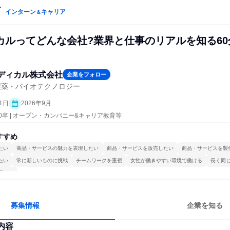
インターン
キャリア
＆
カルってどんな会社?業界と仕事のリアルを知る60
ディカル株式会社
企業をフォロー
製薬・バイオテクノロジー
1日
2026年9月
30卒 | オープン・カンパニー&キャリア教育等
すすめ
たい
商品・サービスの魅力を表現したい
商品・サービスを販売したい
商品・サービスを製
たい
常に新しいものに挑戦
チームワークを重視
女性が働きやすい環境で働ける
長く同
極める
募集情報
企業を知る
内容