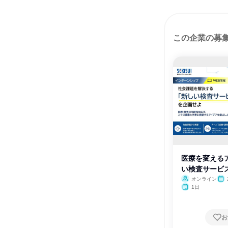
この企業の募
医療を変える
い検査サービ
オンライン
1日
お