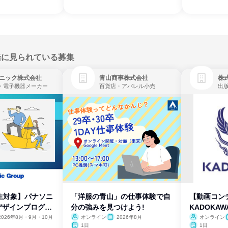
緒に見られている募集
ニック株式会社
青山商事株式会社
株式
・電子機器メーカー
百貨店・アパレル小売
出
生対象】パナソニ
「洋服の青山」の仕事体験で自
【動画コン
デザインプログラ
分の強みを見つけよう!
KADOKA
2026年8月・9月・10月
オンライン
2026年8月
オンライン
1日
1日