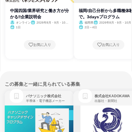
中国四国/業界研究と働き方が分
福岡/自己分析から多職種体
かる‼企業説明会
で。3daysプログラム
オンライン
2026年8月・9月・10
福岡県
2026年8月・9月・10月
月・11月・12月、2027年1
1日
2日～4日
月
お気に入り
お気に入り
この募集と一緒に見られている募集
パナソニック株式会社
株式会社KADOKAWA
半導体・電子機器メーカー
出版社・新聞社