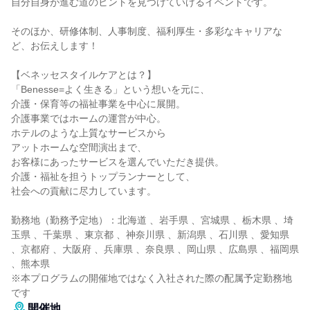
自分自身が進む道のヒントを見つけていけるイベントです。
そのほか、研修体制、人事制度、福利厚生・多彩なキャリアな
ど、お伝えします！
【ベネッセスタイルケアとは？】
「Benesse=よく生きる」という想いを元に、
介護・保育等の福祉事業を中心に展開。
介護事業ではホームの運営が中心。
ホテルのような上質なサービスから
アットホームな空間演出まで、
お客様にあったサービスを選んでいただき提供。
介護・福祉を担うトップランナーとして、
社会への貢献に尽力しています。
勤務地（勤務予定地）：北海道 、岩手県 、宮城県 、栃木県 、埼
玉県 、千葉県 、東京都 、神奈川県 、新潟県 、石川県 、愛知県
、京都府 、大阪府 、兵庫県 、奈良県 、岡山県 、広島県 、福岡県
、熊本県
※本プログラムの開催地ではなく入社された際の配属予定勤務地
です
開催地