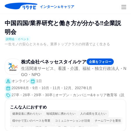
インターン
キャリア
＆
中国四国/業界研究と働き方が分かる‼企業説
明会
説明会・イベント
一生モノの安心とスキルを。業界トップクラスの待遇でよく生きる
株式会社ベネッセスタイルケア
企業をフォロー
生活関連サービス、看護・介護、福祉・独立行政法人・N
GO・NPO
オンライン
1日
2026年8月・9月・10月・11月・12月、2027年1月
27卒・28卒・29卒・30卒 | オープン・カンパニー&キャリア教育等（説
明会・イベント [職種研究、会社説明会、業界研究]）
こんな人におすすめ
健康促進に携わりたい
地域貢献に携わりたい
人の成長を支えたい
穏やかで互いのペースを尊重
コミュニケーションが活発
チームワークを重視
女性が働きやすい環境で働ける
長く同じ会社に居続けられる