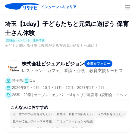
インターン
キャリア
＆
埼玉【1day】子どもたちと元気に遊ぼう 保育
士さん体験
説明会・イベント
仕事体験
子どもと関わる仕事に興味がある方必見✨給食も一緒に！
株式会社ビジュアルビジョン
企業をフォロー
レストラン・カフェ、看護・介護、教育支援サービス
埼玉県
1日
2026年8月・9月・10月・11月・12月、2027年1月・2月
28卒・29卒 | オープン・カンパニー&キャリア教育等（説明会・イベン
ト [職種研究、職場見学会、会社説明会、業界研究]、仕事体験）
こんな人におすすめ
人・世の中の安全を守りたい
食生活・食育に関わりたい
人の成長を支えたい
穏やかで互いのペースを尊重
コミュニケーションが活発
常に新しいものに挑戦
女性が働きやすい環境で働ける