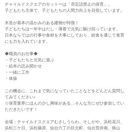
チャイルドスクエアのモットーは「否定語禁止の保育」。
子どもたち主体で、子どもたちの人間力向上を目指しています。
木造が基本の温かみのある建物が特徴！
子どもたちは一年中はだし・薄着で元気に駆け回っています。
日本ならではの行事や食材を大事にしており、給食を通じて食育
にも力を入れています。
◆職員のお仕事◆
・子どもたちと元気に遊ぶ
・絵本の読み聞かせ
・一緒に工作
・体操
この機会に、これまで気になっていたことなどをどんどん質問し
てみてください♪
☆保育業界にほんの少し興味がある…そんな方にぜひ参加してい
ただきたいです！
会場：チャイルドスクエアむさしうらわ、そしがや、浜松花川、
浜松三ケ日、浜松篠原、仙台六丁の目元町、仙台荒井南、狭山