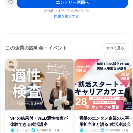
エントリー画面へ
原稿ID：
4258f6cdc5e9113d
問題を報告する
この企業の説明会・イベント
すべて見る
SPIの結果付・WEB適性検査が
青髪のエンタメ企業の人事
体験できる就活講座
用担当者と語る!就活座談会
オンライン
2026年8月・9月
オンライン
2026年8月・9月