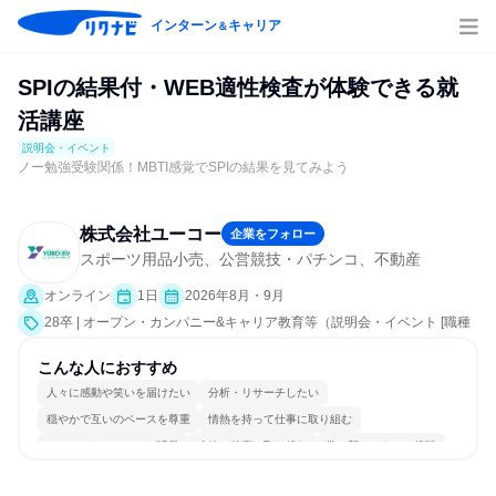
インターン
キャリア
＆
SPIの結果付・WEB適性検査が体験できる就
活講座
説明会・イベント
ノー勉強受験関係！MBTI感覚でSPIの結果を見てみよう
株式会社ユーコー
企業をフォロー
スポーツ用品小売、公営競技・パチンコ、不動産
オンライン
1日
2026年8月・9月
28卒 | オープン・カンパニー&キャリア教育等（説明会・イベント [職種
研究、就活サポート、会社説明会、業界研究]）
こんな人におすすめ
人々に感動や笑いを届けたい
分析・リサーチしたい
穏やかで互いのペースを尊重
情熱を持って仕事に取り組む
コミュニケーションが活発
冷静に仕事に取り組む
常に新しいものに挑戦
チームワークを重視
個人の能力を重視
自分の好きな場所で働ける