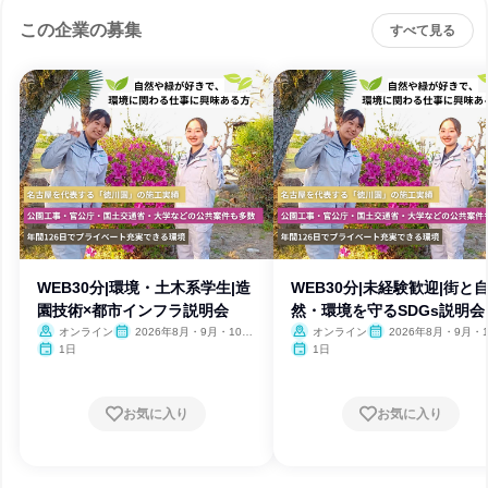
この企業の募集
すべて見る
WEB30分|環境・土木系学生|造
WEB30分|未経験歓迎|街と
園技術×都市インフラ説明会
然・環境を守るSDGs説明会
オンライン
2026年8月・9月・10
オンライン
2026年8月・9月・1
月・11月・12月、2027年1
月・11月・12月
1日
1日
月・2月
お気に入り
お気に入り