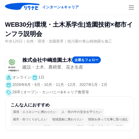
インターン
キャリア
＆
WEB30分|環境・土木系学生|造園技術×都市イ
ンフラ説明会
年休126日｜自然・環境・造園業界｜徳川園や東山植物園を施工
株式会社中嶋造園土木
企業をフォロー
建設・土木、農耕業、花き生産
オンライン
1日
2026年8月・9月・10月・11月・12月、2027年1月・2月
28卒 | オープン・カンパニー&キャリア教育等
こんな人におすすめ
環境・エコロジーに携わりたい
人・世の中の安全を守りたい
都市・街づくりがしたい
地域貢献に携わりたい
情熱を持って仕事に取り組む
コミュニケーションが活発
チームワークを重視
若手が裁量を持てる環境