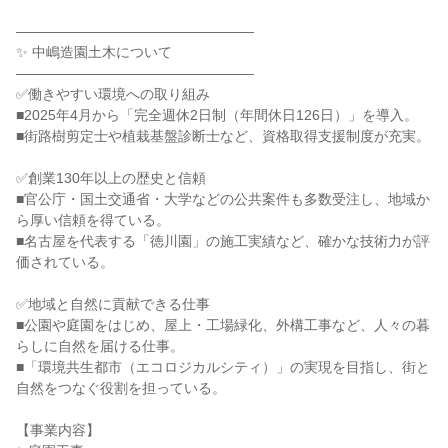
―――――――――――――――――
✨ 中嶋造園土木について
―――――――――――――――――
✅働きやすい環境への取り組み
■2025年4月から「完全週休2日制（年間休日126日）」を導入。
■街路樹剪定士や植栽基盤診断士など、資格取得支援制度が充実。
✅創業130年以上の歴史と信頼
■官公庁・国土交通省・大学などの公共案件も多数受注し、地域か
ら厚い信頼を得ている。
■名古屋を代表する「徳川園」の施工実績など、確かな技術力が評
価されている。
✅地域と自然に貢献できる仕事
■公園や庭園をはじめ、屋上・工場緑化、外構工事など、人々の暮
らしに自然を届ける仕事。
■「環境共生都市（エコロジカルシティ）」の実現を目指し、街と
自然をつなぐ役割を担っている。
【事業内容】