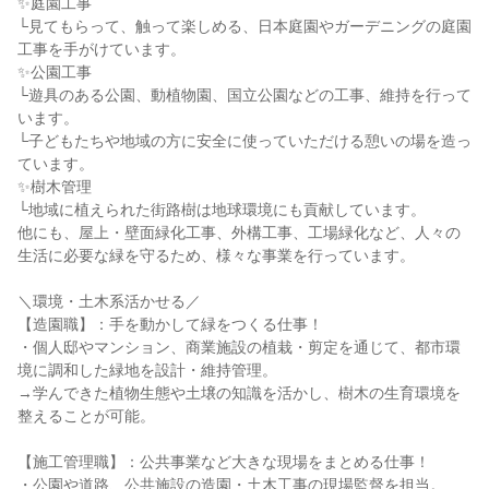
✨庭園工事
└見てもらって、触って楽しめる、日本庭園やガーデニングの庭園
工事を手がけています。
✨公園工事
└遊具のある公園、動植物園、国立公園などの工事、維持を行って
います。
└子どもたちや地域の方に安全に使っていただける憩いの場を造っ
ています。
✨樹木管理
└地域に植えられた街路樹は地球環境にも貢献しています。
他にも、屋上・壁面緑化工事、外構工事、工場緑化など、人々の
生活に必要な緑を守るため、様々な事業を行っています。
＼環境・土木系活かせる／
【造園職】：手を動かして緑をつくる仕事！
・個人邸やマンション、商業施設の植栽・剪定を通じて、都市環
境に調和した緑地を設計・維持管理。
→学んできた植物生態や土壌の知識を活かし、樹木の生育環境を
整えることが可能。
【施工管理職】：公共事業など大きな現場をまとめる仕事！
・公園や道路、公共施設の造園・土木工事の現場監督を担当。