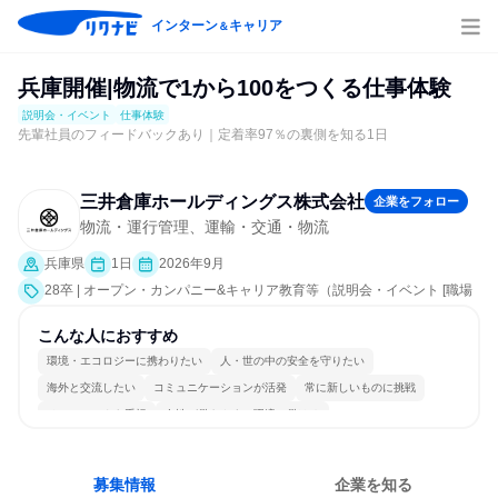
インターン
キャリア
＆
兵庫開催|物流で1から100をつくる仕事体験
説明会・イベント
仕事体験
先輩社員のフィードバックあり｜定着率97％の裏側を知る1日
三井倉庫ホールディングス株式会社
企業をフォロー
物流・運行管理、運輸・交通・物流
兵庫県
1日
2026年9月
28卒 | オープン・カンパニー&キャリア教育等（説明会・イベント [職場
見学会、社員交流会、会社説明会、業界研究]、仕事体験）
こんな人におすすめ
環境・エコロジーに携わりたい
人・世の中の安全を守りたい
海外と交流したい
コミュニケーションが活発
常に新しいものに挑戦
チームワークを重視
女性が働きやすい環境で働ける
多様な職種の人と関われる
若手が裁量を持てる環境
人とたくさん会話する
募集情報
企業を知る