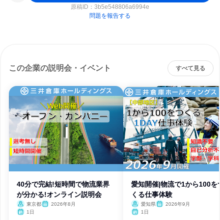
原稿ID：
3b5e548806a6994e
問題を報告する
この企業の説明会・イベント
すべて見る
40分で完結!短時間で物流業界
愛知開催|物流で1から100を
が分かる!オンライン説明会
くる仕事体験
東京都
2026年8月
愛知県
2026年9月
1日
1日