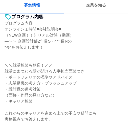
募集情報
企業を知る
プログラム内容
プログラム内容
オンライン１時間■会社説明会■
《NEW企画！！》リアル対談（動画）
―＞＞ 企画設計部2年目S・4年目Nの
“今“をお伝えします！
￣￣￣￣￣￣￣￣￣￣￣￣￣￣￣￣￣￣￣￣
＼＼就活相談も歓迎！／／
就活にまつわる話が聞ける人事担当面談つき
・ポートフォリオの添削やアドバイス
・志望動機の考え方・ブラッシュアップ
・設計職の選考対策
（面接・作品の見せ方など）
・キャリア相談
これからのキャリアを進める上での不安や疑問にも
実務視点でお答えします。