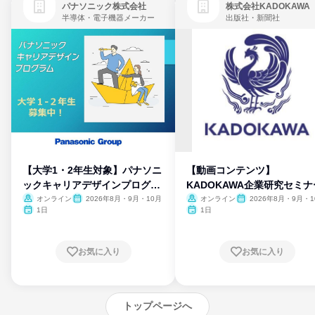
パナソニック株式会社
株式会社KADOKAWA
半導体・電子機器メーカー
出版社・新聞社
【大学1・2年生対象】パナソニ
【動画コンテンツ】
ックキャリアデザインプログラ
KADOKAWA企業研究セミナ
ム
オンライン
2026年8月・9月・10月
オンライン
2026年8月・9月・1
月・11月・12月
1日
1日
お気に入り
お気に入り
トップページへ