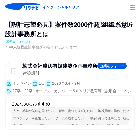
インターン
キャリア
＆
【設計志望必見】案件数2000件超!組織系意匠
設計事務所とは
説明会・イベント
＊40人規模設計事務所の姿！お伝えします。
株式会社渡辺有規建築企画事務所
企業をフォロー
建築設計
オンライン
1日
2026年8月・9月
27卒・28卒 | オープン・カンパニー&キャリア教育等（説明会・イベン
ト [職種研究、就活サポート、会社説明会、業界研究]）
こんな人におすすめ
人々に感動や笑いを届けたい
都市・街づくりがしたい
地域貢献に携わりたい
プロジェクトを推進したい
チームを統率したい
情熱を持って仕事に取り組む
常に新しいものに挑戦
チームワークを重視
女性が働きやすい環境で働ける
一つの専門分野を極める