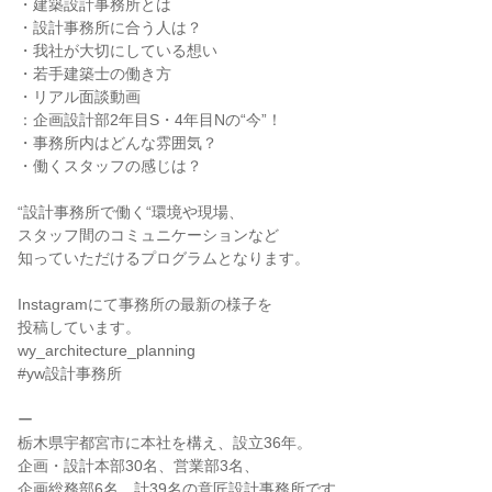
・建築設計事務所とは
・設計事務所に合う人は？
・我社が大切にしている想い
・若手建築士の働き方
・リアル面談動画
：企画設計部2年目S・4年目Nの“今”！
・事務所内はどんな雰囲気？
・働くスタッフの感じは？
“設計事務所で働く“環境や現場、
スタッフ間のコミュニケーションなど
知っていただけるプログラムとなります。
Instagramにて事務所の最新の様子を
投稿しています。
wy_architecture_planning
#yw設計事務所
ー
栃木県宇都宮市に本社を構え、設立36年。
企画・設計本部30名、営業部3名、
企画総務部6名、計39名の意匠設計事務所です。