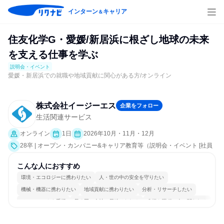
インターン
キャリア
＆
住友化学G・愛媛/新居浜に根ざし地球の未来
を支える仕事を学ぶ
説明会・イベント
愛媛・新居浜での就職や地域貢献に関心がある方/オンライン
株式会社イージーエス
企業をフォロー
生活関連サービス
オンライン
1日
2026年10月・11月・12月
28卒 | オープン・カンパニー&キャリア教育等（説明会・イベント [社員
交流会、会社説明会]）
こんな人におすすめ
環境・エコロジーに携わりたい
人・世の中の安全を守りたい
機械・機器に携わりたい
地域貢献に携わりたい
分析・リサーチしたい
チームワークを重視
長く同じ会社に居続けられる
多様な職種の人と関われる
一つの専門分野を極める
若手が裁量を持てる環境