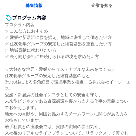
募集情報
企業を知る
プログラム内容
プログラム内容
✨ こんな方におすすめ
✅ 愛媛や新居浜に腰を据え、地域に密着して働きたい方
✅ 住友化学グループの安定した経営基盤を重視したい方
✅ 地域貢献に携わりたい方
✅ 長く同じ会社に居続けられる環境を求めたい方
＼大好きな地元・愛媛からサステナブルな未来をつくる／
住友化学グループの安定した経営基盤のもと、
3つの柱による多角経営で環境事業を推進する株式会社イージーエ
ス。
愛媛・新居浜の社会インフラとしての安全を守り、
未来型ビジネスである資源循環を裏から支える仕事の意義につい
てお伝えします。
地元への貢献や、周囲と協力するチームワークに関心がある方を
お待ちしています。
若手社員との座談会では、実際の職場の雰囲気や、
入社後のリアルなライフプランについて、リラックスして何でも