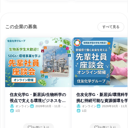
この企業の募集
すべて見る
住友化学G・新居浜/生物科学の
住友化学G・新居浜/環境科
視点で支える環境ビジネスを学
挑む持続可能な資源循環を
ぶ
オンライン
2026年10月・11月・12
オンライン
2026年10月・11月
月
月
1日
1日
お気に入り
お気に入り