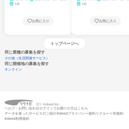
月・11月・12月
1日
1日
お気に入り
お気に入り
トップページへ
同じ業種の募集を探す
その他（生活関連サービス）
同じ開催地の募集を探す
オンライン
エントリーするとプログラムの詳細案内を
ヘルプ・お問い合わせ
ログインでお困りの方はこちら
受け取れるようになります
データを使ったサービスのご紹介
Indeedプライバシー規約
リクルートID規約
Indeed利用規約
締切：なし
エントリー画面へ