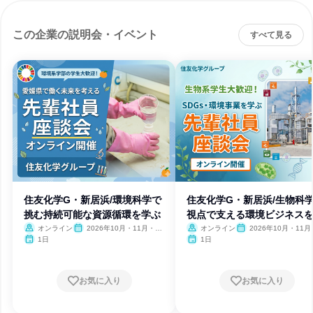
この企業の説明会・イベント
すべて見る
住友化学G・新居浜/環境科学で
住友化学G・新居浜/生物科
挑む持続可能な資源循環を学ぶ
視点で支える環境ビジネス
ぶ
オンライン
2026年10月・11月・12
オンライン
2026年10月・11月
月
月
1日
1日
お気に入り
お気に入り