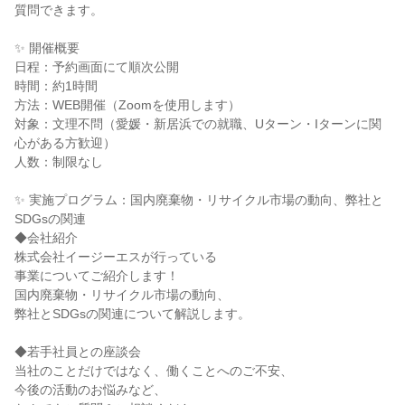
質問できます。
✨ 開催概要
日程：予約画面にて順次公開
時間：約1時間
方法：WEB開催（Zoomを使用します）
対象：文理不問（愛媛・新居浜での就職、Uターン・Iターンに関
心がある方歓迎）
人数：制限なし
✨ 実施プログラム：国内廃棄物・リサイクル市場の動向、弊社と
SDGsの関連
◆会社紹介
株式会社イージーエスが行っている
事業についてご紹介します！
国内廃棄物・リサイクル市場の動向、
弊社とSDGsの関連について解説します。
◆若手社員との座談会
当社のことだけではなく、働くことへのご不安、
今後の活動のお悩みなど、