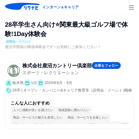
インターン
キャリア
＆
28卒学生さん向け⭐関東最大級ゴルフ場で体
験!1Day体験会
説明会・イベント
鹿沼市開催の職場体験会です✨お気軽にご参加ください！
株式会社鹿沼カントリー倶楽部
企業をフォロー
スポーツ・レクリエーション
栃木県
1日
2026年8月・9月
28卒 | オープン・カンパニー&キャリア教育等（説明会・イベント [職種
研究、課題解決プログラム、社員交流会、会社説明会、業界研究]）
こんな人におすすめ
人々に感動や笑いを届けたい
地域貢献に携わりたい
商品・サービスの魅力を表現したい
商品・サービスを企画したい
情熱を持って仕事に取り組む
コミュニケーションが活発
チームワークを重視
長く同じ会社に居続けられる
自分の好きな時間で働ける