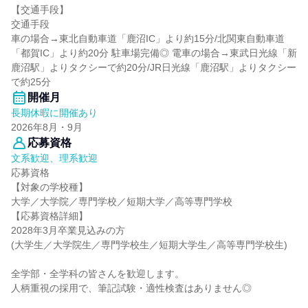
【交通手段】
交通手段
車の場合→東北自動車道「鹿沼IC」より約15分/北関東自動車道
「都賀IC」より約20分 駐車場完備◎ 電車の場合→東武日光線「新
鹿沼駅」よりタクシーで約20分/JR日光線「鹿沼駅」よりタクシー
で約25分
開催月
長期休暇に開催あり
2026年8月・9月
応募資格
文系歓迎、理系歓迎
応募資格
【対象の学校種】
大学／大学院／専門学校／短期大学／高等専門学校
【応募資格詳細】
2028年3月卒業見込みの方
(大学生／大学院生／専門学校生／短期大学生／高等専門学校生)
全学部・全学科の皆さんを歓迎します。
人柄重視の採用で、筆記試験・適性検査はありません◎