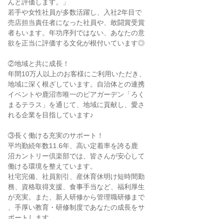
んと評価します。」
若手や女性社員が多数活躍し、入社2年目で
売店担当責任者になった社員や、敢闘賞受賞
者もいます。年功序列ではない、あなたの意
欲を正当に評価する文化が根付いています◎
②地域と共に成長！
年間10万人以上のお客様にご利用いただき、
地域に深く根ざしています。自治体との連携
イベントや鹿沼市唯一のビアガーデン「ろく
まるテラス」を通じて、地域に貢献し、愛さ
れる企業を目指しています♪
③長く働ける充実のサポート！
平均勤続年数11.6年、高い定着率を誇る鹿
沼カントリー倶楽部では、皆さんが安心して
働ける環境を整えています。
社宅完備、社員割引、産休育休明け短時間勤
務、資格取得支援、食事手当など、福利厚生
が充実。また、新人研修から管理職研修まで
、手厚い教育・研修制度であなたの成長をサ
ポートします。