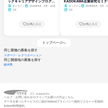
ックキャリアデザインプログラ
KADOKAWA企業研究セミナ
ム
オンライン
2026年8月・9月・10月
オンライン
2026年8月・9月・1
月・11月・12月
1日
1日
お気に入り
お気に入り
トップページへ
同じ業種の募集を探す
スポーツ・レクリエーション
同じ開催地の募集を探す
栃木県
エントリーするとプログラムの詳細案内を
ヘルプ・お問い合わせ
ログインでお困りの方はこちら
受け取れるようになります
データを使ったサービスのご紹介
Indeedプライバシー規約
リクルートID規約
Indeed利用規約
締切：なし