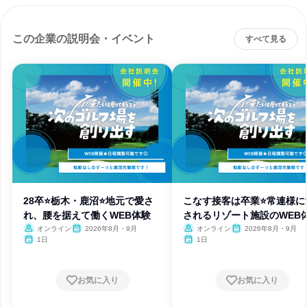
この企業の説明会・イベント
すべて見る
28卒⭐栃木・鹿沼⭐地元で愛さ
こなす接客は卒業⭐常連様に
れ、腰を据えて働くWEB体験
されるリゾート施設のWEB
会
オンライン
2026年8月・9月
オンライン
2026年8月・9月
1日
1日
お気に入り
お気に入り