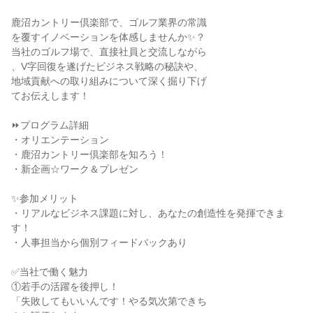
鹿沼カントリー倶楽部で、ゴルフ業界の常識
を覆すイノベーションを体感しませんか✨？
当社のゴルフ場で、直接社員と交流しながら
、V字回復を遂げたビジネス戦略の秘訣や、
地域貢献への取り組みについて深く掘り下げ
てお伝えします！
⏩プログラム詳細
・オリエンテーション
・鹿沼カントリー倶楽部を知ろう！
・新企画☆ワーク＆プレゼン
✨参加メリット
・リアルなビジネス課題に対し、あなたの創造性を発揮できま
す！
・人事担当から個別フィードバックあり
✅当社で働く魅力
①若手の活躍を後押し！
「失敗してもいいんです！やる気次第できち