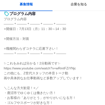
人とたくさん会話する
募集情報
企業を知る
プログラム内容
プログラム内容
―――＊―――＊―――＊―――＊―――
⭐開催日：7月13日（月）11：30～14：30
⭐開催方法：対面
⭐職種関わらずコチラに応募下さい！
―――＊―――＊―――＊―――＊―――
✨これをみれば分かる！2分動画です✨
https://www.youtube.com/watch?v=wRmtFZiYNjc
この他にも、Z世代スタッフの本音トーク動
画や具体的なお仕事動画など多数アップしています！
＼こんな方大歓迎！⭐／
・鹿沼市でゆくゆくは働きたい方！
・お客様の「ありがとう」がやりがいになる方！
・ゴルフやスポーツが好きな方！