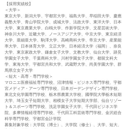
【採用実績校】
＜大学＞
東京大学、新潟大学、宇都宮大学、福島大学、早稲田大学、慶應
義塾大学、青山学院大学、成城大学、法政大学、東洋大学、日本
大学、東京農業大学、白鴎大学、作新学院大学、文星芸術大学、
神奈川大学、近畿大学、ノースアジア大学、中京大学、東京経済
大学、亜細亜大学、駒澤大学、高崎商科大学、帝京大学、産業能
率大学、日本体育大学、立正大学、日本経済大学（福岡）、奈良
大学、東京家政大学、鎌倉女子大学、文教大学、仙台大学、跡見
学園女子大学、千葉商科大学、川村学園女子大学、都留文科大
学、東海大学、宇都宮共和大学、武蔵野大学、尚美学園大学、群
馬県立女子大学
＜短大・高専・専門学校＞
マロニエ医療福祉専門学校、沼津情報・ビジネス専門学校、宇都
宮メディア・アーツ専門学校、日本ガーデンデザイン専門学校、
東北文化学園専門学校、栃木県農業大学校、國學院大學栃木短期
大学、埼玉女子短期大学、相模女子大学短期大学部、仙台リゾー
ト＆スポーツ専門学校、洗足学園女子大学、千代田ビジネス学
院、多摩情報経理専門学校、千代田工科芸術専門学校、金沢総合
科学専門学校、宇都宮会計学院
募集対象学校：大学院（博士）、大学院（修士）、大学、短大、