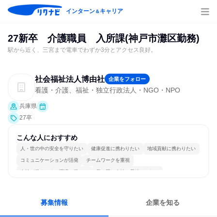
インターン
キャリア
＆
27新卒 介護職員 入所課(神戸市灘区勤務)
駅から近く、三宮まで電車でわずか3分とアクセス良好。
社会福祉法人博由社
企業をフォロー
看護・介護、福祉・独立行政法人・NGO・NPO
兵庫県
27卒
こんな人におすすめ
人・世の中の安全を守りたい
健康促進に携わりたい
地域貢献に携わりたい
コミュニケーションが活発
チームワークを重視
女性が働きやすい環境で働ける
長く同じ会社に居続けられる
多様な職種の人と関われる
一つの専門分野を極める
人とたくさん会話する
募集情報
企業を知る