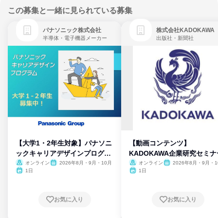
この募集と一緒に見られている募集
パナソニック株式会社
株式会社KADOKAWA
半導体・電子機器メーカー
出版社・新聞社
【大学1・2年生対象】パナソニ
【動画コンテンツ】
ックキャリアデザインプログラ
KADOKAWA企業研究セミナ
ム
オンライン
2026年8月・9月・10月
オンライン
2026年8月・9月・1
月・11月・12月
1日
1日
お気に入り
お気に入り