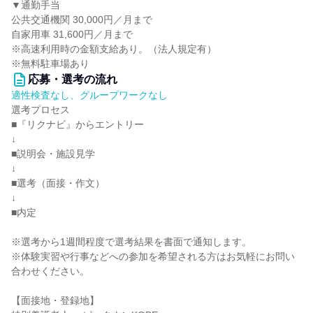
▼通勤手当
公共交通機関 30,000円／月まで
自家用車 31,600円／月まで
※高速利用時の金額支給あり。（法人規定有）
※無料駐車場あり
応募・選考の流れ
適性検査なし、グループワークなし
選考プロセス
■『リクナビ』からエントリー
↓
■説明会・施設見学
↓
■選考（面接・作文）
↓
■内定
※選考から1週間程度で選考結果を書面で通知します。
※体験実習や行事などへの参加を希望される方はお気軽にお問い
合わせください。
【面接地・登録地】