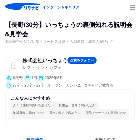
インターン
キャリア
＆
【長野/30分】いっちょうの裏側知れる説明会
&見学会
北関東中心に47店舗＊サービス提供・店舗運営に成長の秘訣が⁉
株式会社いっちょう
企業をフォロー
レストラン・カフェ
長野県
1日
2026年8月
27卒・28卒・29卒 | オープン・カンパニー&キャリア教育等
こんな人におすすめ
人々に感動や笑いを届けたい
食生活・食育に関わりたい
地域貢献に携わりたい
日本の良さを広めたい
商品・サービスを販売したい
コミュニケーションが活発
常に新しいものに挑戦
チームワークを重視
女性が働きやすい環境で働ける
人とたくさん会話する