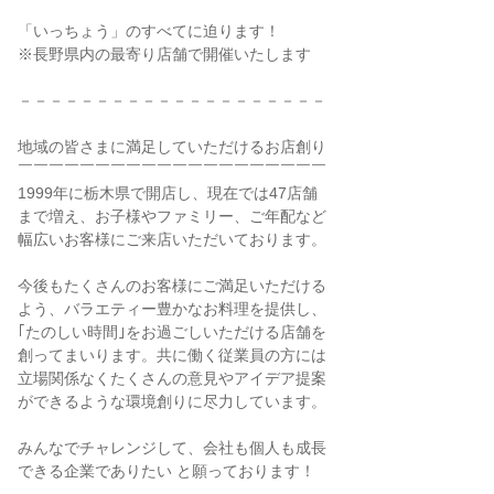
「いっちょう」のすべてに迫ります！
※長野県内の最寄り店舗で開催いたします
－－－－－－－－－－－－－－－－－－－－
地域の皆さまに満足していただけるお店創り
￣￣￣￣￣￣￣￣￣￣￣￣￣￣￣￣￣￣￣￣
1999年に栃木県で開店し、現在では47店舗
まで増え、お子様やファミリー、ご年配など
幅広いお客様にご来店いただいております。
今後もたくさんのお客様にご満足いただける
よう、バラエティー豊かなお料理を提供し、
｢たのしい時間｣をお過ごしいただける店舗を
創ってまいります。共に働く従業員の方には
立場関係なくたくさんの意見やアイデア提案
ができるような環境創りに尽力しています。
みんなでチャレンジして、会社も個人も成長
できる企業でありたい と願っております！