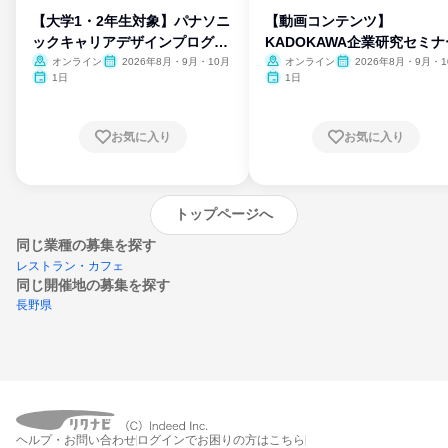
【大学1・2年生対象】パナソニ
【動画コンテンツ】
ックキャリアデザインプログラ
KADOKAWA企業研究セミナ
ム
オンライン
2026年8月・9月・10月
オンライン
2026年8月・9月・1
月・11月・12月
1日
1日
お気に入り
お気に入り
トップページへ
同じ業種の募集を探す
レストラン・カフェ
同じ開催地の募集を探す
長野県
エントリーするとプログラムの詳細案内を
ヘルプ・お問い合わせ
ログインでお困りの方はこちら
受け取れるようになります