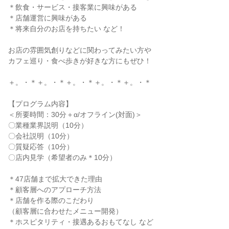
＊飲食・サービス・接客業に興味がある
＊店舗運営に興味がある
＊将来自分のお店を持ちたい など！
お店の雰囲気創りなどに関わってみたい方や
カフェ巡り・食べ歩きが好きな方にもぜひ！
＋。・＊＋。・＊＋。・＊＋。・＊＋。・＊
【プログラム内容】
＜所要時間：30分＋α/オフライン(対面)＞
〇業種業界説明（10分）
〇会社説明（10分）
〇質疑応答（10分）
〇店内見学（希望者のみ＊10分）
＊47店舗まで拡大できた理由
＊顧客層へのアプローチ方法
＊店舗を作る際のこだわり
（顧客層に合わせたメニュー開発）
＊ホスピタリティ・接遇あるおもてなし など