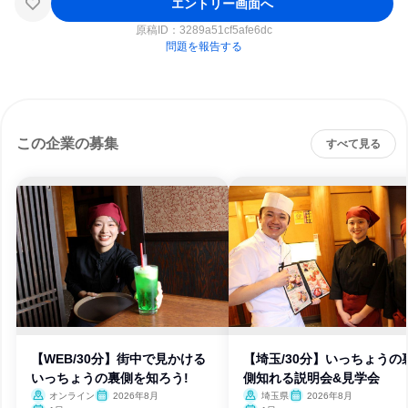
エントリー画面へ
原稿ID：
3289a51cf5afe6dc
問題を報告する
この企業の募集
すべて見る
【WEB/30分】街中で見かける
【埼玉/30分】いっちょうの
いっちょうの裏側を知ろう!
側知れる説明会&見学会
オンライン
2026年8月
埼玉県
2026年8月