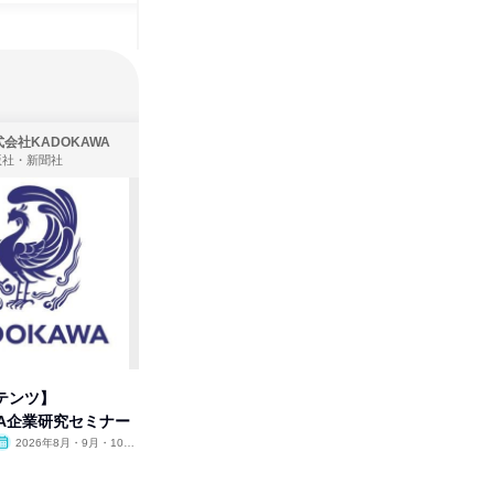
会社KADOKAWA
株式会社住まいず
版社・新聞社
製造・メーカー、建築設計
テンツ】
先着順・選考なし|注文住宅の総
タカラト
WA企業研究セミナー
合職|会社説明会&社長座談会
ビ」を学
2026年8月・9月・10
オンライン
2026年8月・9月
オンラ
月・11月・12月
1日
1日