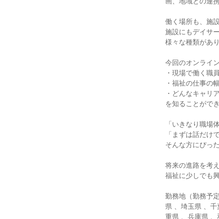
画、地域との連
働く場所も、施
施設にもデイサ
様々な種類があ
今回のオンライ
・現場で働く職
・福祉の仕事の
・どんなキャリ
を知ることがで
「いきなり職場
「まずは話だけ
そんな方にぴっ
将来の進路を考
福祉に少しでも
勤務地（勤務予定
県 、埼玉県 、千
重県 、兵庫県 、