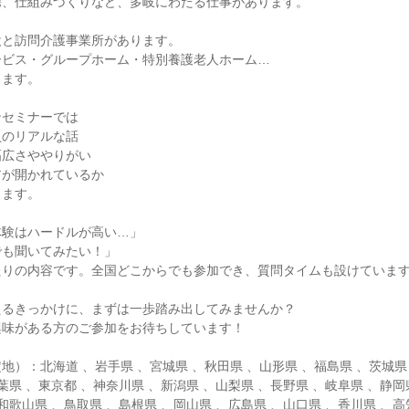
携、仕組みづくりなど、多岐にわたる仕事があります。
設と訪問介護事業所があります。
ービス・グループホーム・特別養護老人ホーム…
ります。
ンセミナーでは
員のリアルな話
幅広さややりがい
アが開かれているか
きます。
体験はハードルが高い…」
でも聞いてみたい！」
たりの内容です。全国どこからでも参加でき、質問タイムも設けていま
えるきっかけに、まずは一歩踏み出してみませんか？
興味がある方のご参加をお待ちしています！
地）：北海道 、岩手県 、宮城県 、秋田県 、山形県 、福島県 、茨城県
葉県 、東京都 、神奈川県 、新潟県 、山梨県 、長野県 、岐阜県 、静岡
和歌山県 、鳥取県 、島根県 、岡山県 、広島県 、山口県 、香川県 、高