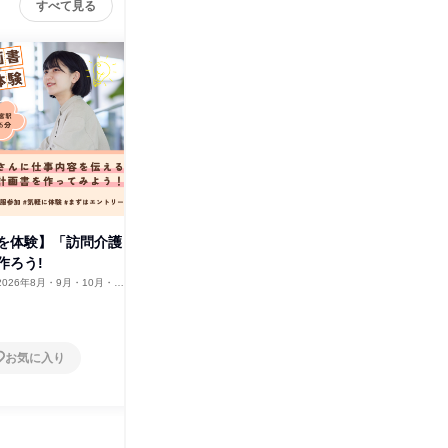
すべて見る
を体験】「訪問介護
【1day仕事体験】グループホー
【1da
作ろう!
ムって何?介護士体験コース
け教材作
2026年8月・9月・10月・11
埼玉県
2026年8月・9月・10月・11
埼玉県
2月、2027年1月・2月
月・12月、2027年1月・2月
1日
1日
お気に入り
お気に入り