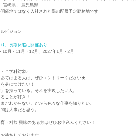
 、宮崎県 、鹿児島県
の開催地ではなく入社された際の配属予定勤務地です
アルビジョン
あり、長期休暇に開催あり
・10月・11月・12月、2027年1月・2月
・全学科対象♪
もあてはまる人は、ぜひエントリーください★
力を身につけたい！
標」を持っている。それを実現したい人。
することが好き！
はまだわからない。だから色々な仕事を知りたい。
仲間は大事だと思う。
育・料飲 興味のある方はぜひお申込みください！
ーお待ちしております。