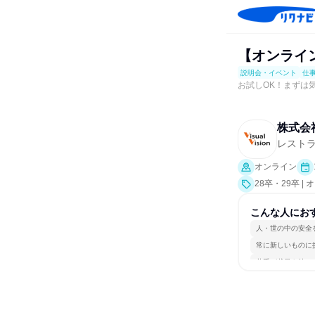
【オンライ
説明会・イベント
仕
お試しOK！まずは
株式会
レスト
オンライン
28卒・29卒
究]、仕事体験
こんな人にお
人・世の中の安全
常に新しいものに
若手が裁量を持て