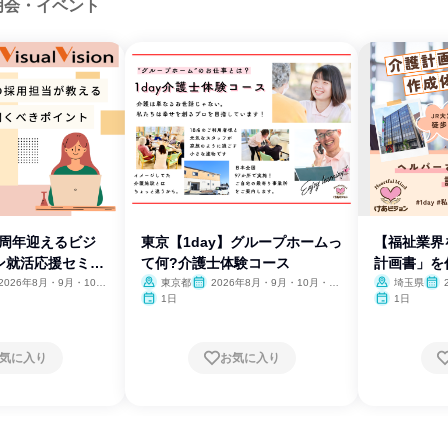
明会・イベント
0周年迎えるビジ
東京【1day】グループホームっ
【福祉業界
ン就活応援セミナ
て何?介護士体験コース
計画書」を
2026年8月・9月・10
東京都
2026年8月・9月・10月・11
埼玉県
11月・12月
月・12月、2027年1月・2月
月・1
1日
1日
気に入り
お気に入り