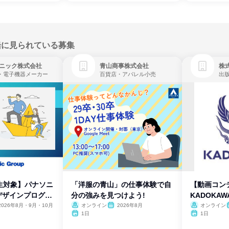
緒に見られている募集
ニック株式会社
青山商事株式会社
株式
・電子機器メーカー
百貨店・アパレル小売
出
生対象】パナソニ
「洋服の青山」の仕事体験で自
【動画コン
デザインプログラ
分の強みを見つけよう!
KADOKA
2026年8月・9月・10月
オンライン
2026年8月
オンライン
1日
1日