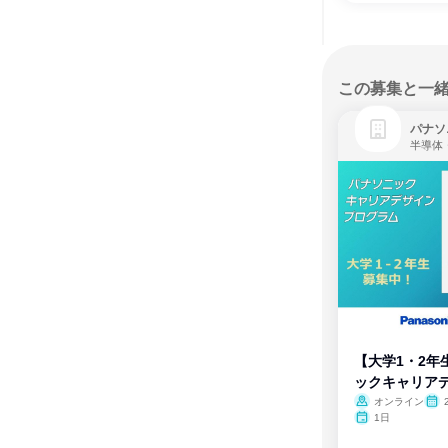
この募集と一
パナソ
半導体
【大学1・2年
ックキャリア
ム
オンライン
1日