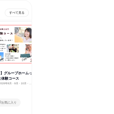
すべて見る
ay】グループホームっ
【オンライン】福祉業界を知れ
広島【1
士体験コース
るセミナー
て何?介
2026年8月・9月・10月・11
オンライン
2026年8月・9月・10
広島県
2月、2027年1月・2月
月・11月・12月、2027年1
1日
1日
月・2月
お気に入り
お気に入り