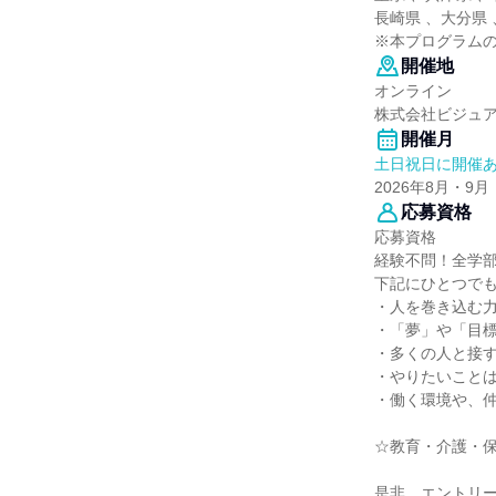
長崎県 、大分県
※本プログラム
開催地
オンライン
株式会社ビジュ
開催月
土日祝日に開催
2026年8月・9月
応募資格
応募資格
経験不問！全学部
下記にひとつで
・人を巻き込む
・「夢」や「目
・多くの人と接
・やりたいこと
・働く環境や、
☆教育・介護・保
是非、エントリ