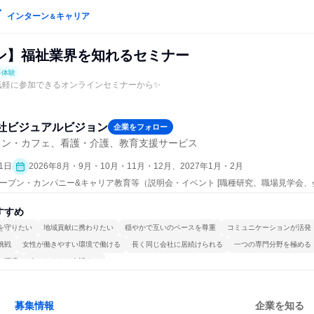
インターン
キャリア
＆
ン】福祉業界を知れるセミナー
事体験
気軽に参加できるオンラインセミナーから✨
社ビジュアルビジョン
企業をフォロー
ラン・カフェ、看護・介護、教育支援サービス
1日
2026年8月・9月・10月・11月・12月、2027年1月・2月
 | オープン・カンパニー&キャリア教育等（説明会・イベント [職種研究、職場見学会
）
すすめ
を守りたい
地域貢献に携わりたい
穏やかで互いのペースを尊重
コミュニケーションが活発
挑戦
女性が働きやすい環境で働ける
長く同じ会社に居続けられる
一つの専門分野を極める
る環境
人とたくさん会話する
募集情報
企業を知る