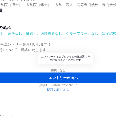
大学院（博士）、大学院（修士）、大学、短大、高等専門学校、専門学
費
の流れ
順）、選考なし（抽選）、適性検査なし、グループワークなし、筆記試
れ
からエントリーをお願いします！
時についてご連絡いたします。
エントリーするとプログラムの詳細案内を
受け取れるようになります
締切：なし
エントリー画面へ
原稿ID：
2e6045f25bcf288f
問題を報告する