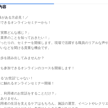
内容
味がある方必見！／
加できるオンラインセミナーから！
て実際どんな感じ？」
に業界のことを知っておきたい！」
ぴったりの、セミナーを開催します。現場で活躍する職員のリアルな声
がいなどを聞ける貴重な機会です。
一歩を踏み出してみませんか？
でも参加できるオンラインのコースを開催します！
る“お世話”じゃない！
事に触れるオンラインセミナー開催！
て、利用者のお世話をすることだけ？」
はありません。
利用者の生活を支えるケアはもちろん、施設の運営、イベントやレクリ