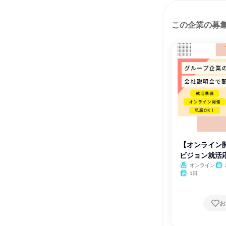
この企業の募
【オンライン
ビジョン就活
オンライン
月・
1日
月・
お