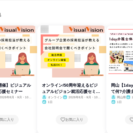
集
開催】ビジュアル
オンライン/50周年迎えるビジ
岡山【1d
応援セミナー
ュアルビジョン就活応援セミナ
て何?介護
ー
2026年8月・9月・10
オンライン
2026年8月・9月・10
岡山県
11月・12月、2027年1
月・11月・12月
月・1
1日
1日
2月
気に入り
お気に入り