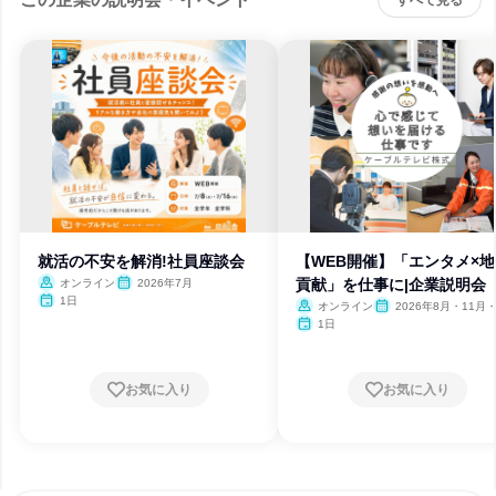
すべて見る
就活の不安を解消!社員座談会
【WEB開催】「エンタメ×
貢献」を仕事に|企業説明会
オンライン
2026年7月
1日
オンライン
2026年8月・11月・
月
1日
お気に入り
お気に入り