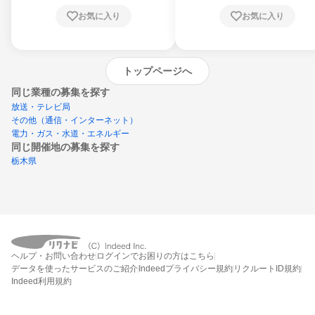
お気に入り
お気に入り
トップページへ
同じ業種の募集を探す
放送・テレビ局
その他（通信・インターネット）
電力・ガス・水道・エネルギー
同じ開催地の募集を探す
栃木県
エントリーするとプログラムの詳細案内を
ヘルプ・お問い合わせ
ログインでお困りの方はこちら
受け取れるようになります
データを使ったサービスのご紹介
Indeedプライバシー規約
リクルートID規約
Indeed利用規約
締切：なし
エントリー画面へ