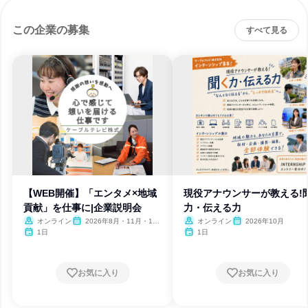
この企業の募集
すべて見る
【WEB開催】「エンタメ×地域
現役アナウンサーが教える!
貢献」を仕事に|企業説明会
力・伝える力
オンライン
2026年8月・11月・12
オンライン
2026年10月
月
1日
1日
お気に入り
お気に入り