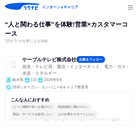
インターン
キャリア
＆
“人と関わる仕事”を体験!営業×カスタマーコ
ース
“話す力”が仕事になる体験。
ケーブルテレビ株式会社
企業をフォロー
放送・テレビ局、通信・インターネット、電力・ガス・
水道・エネルギー
栃木県
1日
2026年9月
28卒 | オープン・カンパニー&キャリア教育等
こんな人におすすめ
人々に感動や笑いを届けたい
地域貢献に携わりたい
商品・サービスを販売したい
人の仕事をサポートしたい
コミュニケーションが活発
常に新しいものに挑戦
チームワークを重視
女性が働きやすい環境で働ける
若手が裁量を持てる環境
人とたくさん会話する