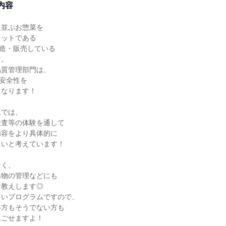
内容
に並ぶお惣菜を
セットである
製造・販売している
す。
品質管理部門は、
の安全性を
になります！
ムでは、
検査等の体験を通して
内容をより具体的に
たいと考えています！
なく、
べ物の管理などにも
お教えします◎
多いプログラムですので、
い方もそうでない方も
過ごせますよ！