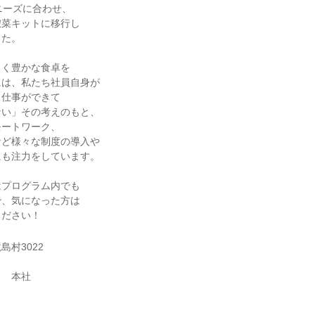
ニーズに合わせ、
惣菜キットに移行し
した。
るく豊かな食卓を
には、私たち社員自身が
く仕事ができて
ない」その考えのもと、
モートワーク、
など様々な制度の導入や
にも注力をしています。
はプログラム内でも
で、気になった方は
ください！
島村3022
ラ 本社