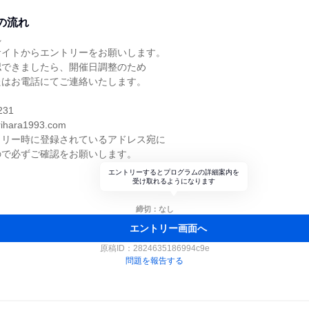
の流れ
れ
サイトからエントリーをお願いします。
認できましたら、開催日調整のため
たはお電話にてご連絡いたします。
231
rihara1993.com
トリー時に登録されているアドレス宛に
ので必ずご確認をお願いします。
エントリーするとプログラムの詳細案内を
受け取れるようになります
締切：なし
エントリー画面へ
原稿ID：
2824635186994c9e
問題を報告する