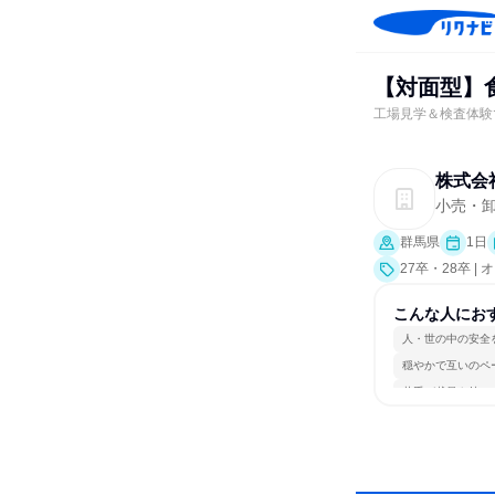
【対面型】
工場見学＆検査体験
株式会
小売・
群馬県
1日
27卒・28卒 
こんな人にお
人・世の中の安全
穏やかで互いのペ
若手が裁量を持て