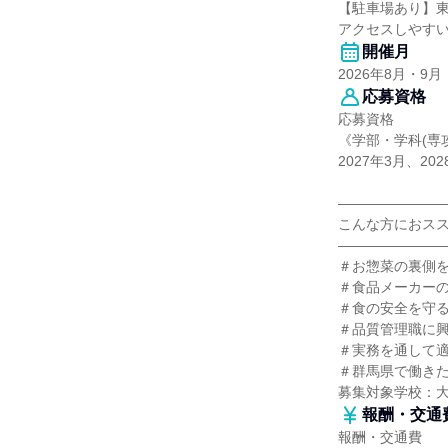
【駐車場あり】東
アクセスしやす
開催月
2026年8月・9月
応募資格
応募資格
《学部・学科(専
2027年3月、
―――――――
こんな方におス
―――――――
＃お惣菜の裏側
＃食品メーカー
＃食の安全を守
＃品質管理職に
＃実務を通して
＃群馬県で働き
募集対象学校：
報酬・交通
報酬・交通費