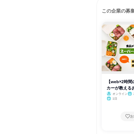
この企業の募
【web×2時
カーが教える
オンライン
1日
お