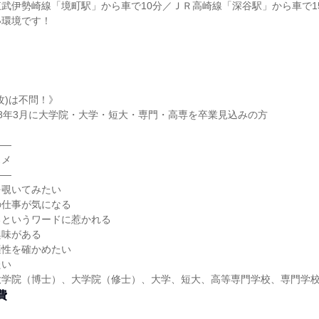
武伊勢崎線「境町駅」から車で10分／ＪＲ高崎線「深谷駅」から車で1
い環境です！
攻)は不問！》
2028年3月に大学院・大学・短大・専門・高専を卒業見込みの方
――
スメ
――
を覗いてみたい
の仕事が気になる
るというワードに惹かれる
興味がある
適性を確かめたい
たい
大学院（博士）、大学院（修士）、大学、短大、高等専門学校、専門学
費