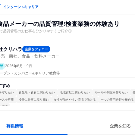
インターン
キャリア
＆
食品メーカーの品質管理!検査業務の体験あり
で品質管理のお仕事を分かりやすくご紹介◎
社クリハラ
企業をフォロー
卸売・商社、食品・飲料メーカー
2026年8月・9月
| オープン・カンパニー&キャリア教育等
すすめ
を守りたい
食生活・食育に関わりたい
地域貢献に携わりたい
ルールや制度を作りたい
ースを尊重
冷静に仕事に取り組む
女性が働きやすい環境で働ける
一つの専門分野を極める
る環境
募集情報
企業を知る