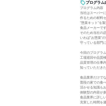
プログラム
プログラム内容
当社はスーパー
作るための材料
”惣菜キット”を
食品メーカーで
そのため当社の
いわば”お惣菜”
守っている部門
今回のプログラ
工場巡回や品質
品質管理の仕事
知っていただき
食品業界だけで
普段の家での食
活かせる知識も
体験型の内容が
食品業界に詳し
充実した時間を