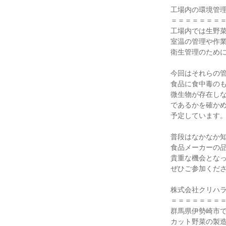
工場内の環境管
＝＝＝＝＝＝＝
工場内では生野
室温の管理や作
衛生管理のため
今回はそれらの
食品に食中毒の
微生物が存在し
であるかを確か
予定しています
普段はなかなか
食品メーカーの
貴重な機会とな
ぜひご参加くだ
株式会社クリハ
＝＝＝＝＝＝＝
群馬県伊勢崎市
カット野菜の製