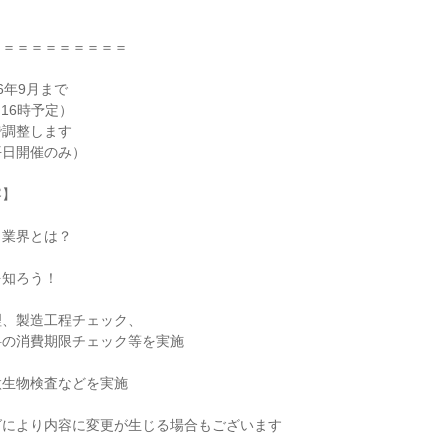
＝＝＝＝＝＝＝＝＝＝
26年9月まで
～16時予定）
で調整します
平日開催のみ）
容】
・業界とは？
を知ろう！
理、製造工程チェック、
料の消費期限チェック等を実施
微生物検査などを実施
グにより内容に変更が生じる場合もございます