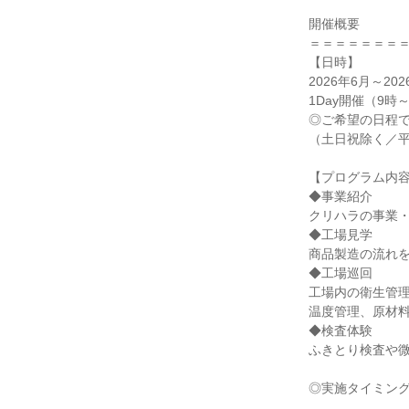
開催概要
＝＝＝＝＝＝＝
【日時】
2026年6月～20
1Day開催（9時
◎ご希望の日程
（土日祝除く／
【プログラム内
◆事業紹介
クリハラの事業
◆工場見学
商品製造の流れ
◆工場巡回
工場内の衛生管
温度管理、原材
◆検査体験
ふきとり検査や
◎実施タイミン