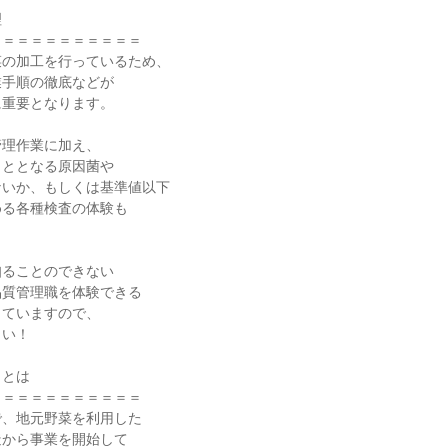
理
＝＝＝＝＝＝＝＝＝＝＝
菜の加工を行っているため、
業手順の徹底などが
に重要となります。
管理作業に加え、
もととなる原因菌や
ないか、もしくは基準値以下
める各種検査の体験も
。
知ることのできない
品質管理職を体験できる
っていますので、
さい！
ラとは
＝＝＝＝＝＝＝＝＝＝＝
で、地元野菜を利用した
造から事業を開始して