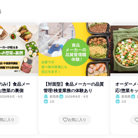
集
間のみ!】食品メー
【対面型】食品メーカーの品質
オーダーメ
お惣菜の裏側
管理!検査業務の体験あり
応!惣菜キ
2026年8月・9月
群馬県
2026年8月・9月
群馬県
1日
1日
気に入り
お気に入り