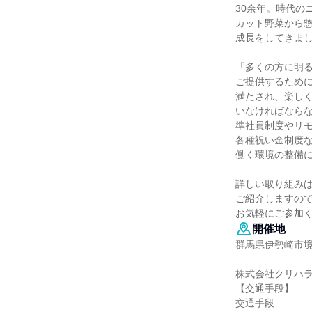
30余年。時代の
カット野菜から
成長をしてきま
「多くの方に明
ご提供するため
満たされ、楽し
いなければなら
準社員制度やリ
各種祝い金制度
働く環境の整備
詳しい取り組み
ご紹介しますの
お気軽にご参加
開催地
群馬県伊勢崎市境
株式会社クリハ
【交通手段】
交通手段