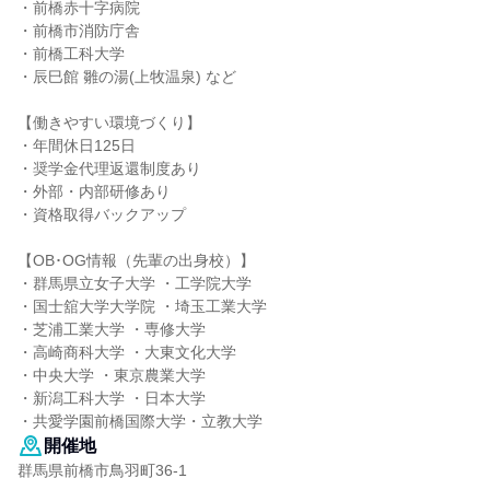
・前橋赤十字病院
・前橋市消防庁舎
・前橋工科大学
・辰巳館 雛の湯(上牧温泉) など
【働きやすい環境づくり】
・年間休日125日
・奨学金代理返還制度あり
・外部・内部研修あり
・資格取得バックアップ
【OB･OG情報（先輩の出身校）】
・群馬県立女子大学 ・工学院大学
・国士舘大学大学院 ・埼玉工業大学
・芝浦工業大学 ・専修大学
・高崎商科大学 ・大東文化大学
・中央大学 ・東京農業大学
・新潟工科大学 ・日本大学
・共愛学園前橋国際大学・立教大学
開催地
群馬県前橋市鳥羽町36-1