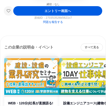
締切：なし
エントリー画面へ
原稿ID：
270353526b5621c7
問題を報告する
この企業の説明会・イベント
すべて見る
WEB・120分|社長が直接語る!
設備エンジニアコース|建物