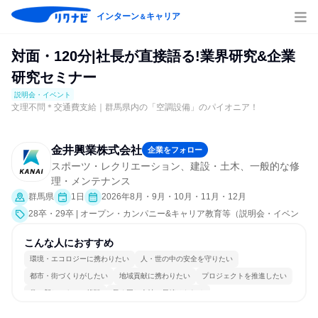
インターン
キャリア
＆
対面・120分|社長が直接語る!業界研究&企業
研究セミナー
説明会・イベント
文理不問＊交通費支給｜群馬県内の「空調設備」のパイオニア！
金井興業株式会社
企業をフォロー
スポーツ・レクリエーション、建設・土木、一般的な修
理・メンテナンス
群馬県
1日
2026年8月・9月・10月・11月・12月
28卒・29卒 | オープン・カンパニー&キャリア教育等（説明会・イベン
ト [職種研究、職場見学会、社員交流会、就活サポート、会社説明会、業
界研究]）
こんな人におすすめ
環境・エコロジーに携わりたい
人・世の中の安全を守りたい
都市・街づくりがしたい
地域貢献に携わりたい
プロジェクトを推進したい
常に新しいものに挑戦
長く同じ会社に居続けられる
自分の好きな場所で働ける
多様な職種の人と関われる