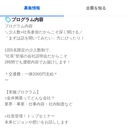
一つの専門分野を極める
募集情報
企業を知る
プログラム内容
プログラム内容
＼少人数×社長参加だからこそ深く聞ける／
「まずは話を聞いてみたい」方にぴったり！
1回5名限定の少人数制で、
"社長”登場の会社説明会だからこそ
2時間でも濃密内容でお届けします！
＊交通費：一律2000円支給＊
ー
【実施プログラム】
○金井興業ってどんな会社？
業界・事業・仕事内容・社内制度など
○社長登壇！トップセミナー
未来ビジョンや想いをお話しします