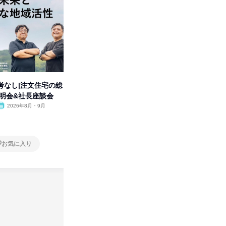
考なし|注文住宅の総
【動画コンテンツ】
「洋服の
説明会&社長座談会
KADOKAWA企業研究セミナー
分の強み
2026年8月・9月
オンライン
2026年8月・9月・10
オンラ
月・11月・12月
1日
1日
お気に入り
お気に入り