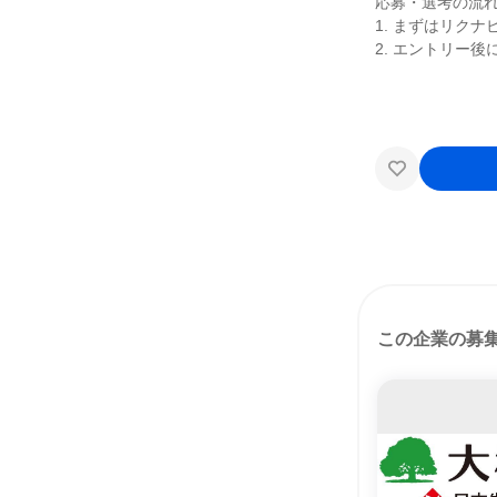
応募・選考の流
1. まずはリク
2. エントリー
この企業の募