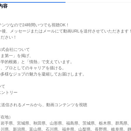
内容
テンツなので24時間いつでも視聴OK！
ー後、メッセージまたはメールにて動画URLを送付させていただきます
ください！
株式会社について
さま第一」を掲げ、
科学的根拠」と「情熱」で支えています。
も、プロとしてのキャリアを描ける。
の多様なジョブの魅力を凝縮してお届けします。
いて
エントリー
後に送信されるメールから、動画コンテンツを視聴
所在地）
、岩手県、宮城県、秋田県、山形県、福島県、茨城県、栃木県、群馬県
奈川県、新潟県、富山県、石川県、福井県、山梨県、長野県、岐阜県、