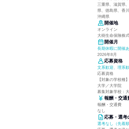
三重県、滋賀県
県、徳島県、香
沖縄県
開催地
オンライン
大樹生命保険株
開催月
長期休暇に開催
2026年8月
応募資格
文系歓迎、理系
応募資格
【対象の学校種
大学／大学院
募集対象学校：
報酬・交通
報酬・交通費
なし
応募・選考
選考なし（先着