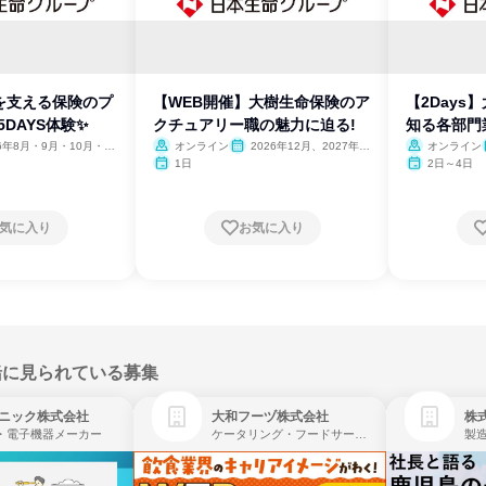
を支える保険のプ
【WEB開催】大樹生命保険のア
【2Days
5DAYS体験✨
クチュアリー職の魅力に迫る!
知る各部門
26年8月・9月・10月・11
オンライン
2026年12月、2027年1
オンライン
月
1日
2日～4日
気に入り
お気に入り
緒に見られている募集
ニック株式会社
大和フーヅ株式会社
株
・電子機器メーカー
ケータリング・フードサービス、レストラン・カフェ、飲食
製