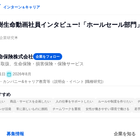
インターン
キャリア
＆
樹生命動画社員インタビュー!「ホールセール部門
企業研究🌟
命保険株式会社
企業をフォロー
引取扱、生命保険・損害保険・保険サービス
1日
2026年8月
プン・カンパニー&キャリア教育等（説明会・イベント [職種研究]）
すすめ
たい
商品・サービスを企画したい
人の仕事をサポートしたい
ルールや制度を作りたい
ンが活発
常に新しいものに挑戦
チームワークを重視
女性が働きやすい環境で働ける
若
募集情報
企業を知る