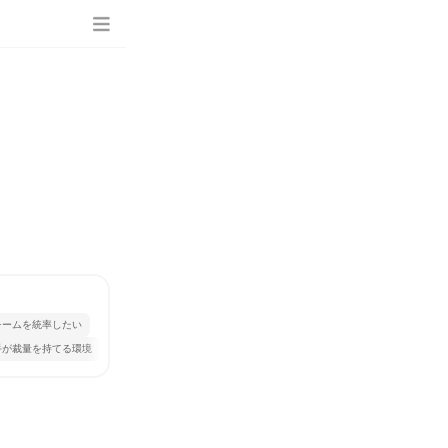
」
チームを統率したい
手が裁量を持てる環境