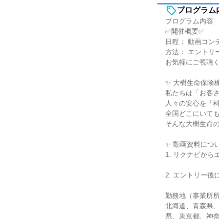
プログラム
プログラム内容
✅開催概要✅
日程： 動画コン
方法： エントリ
お気軽にご視聴
✨ 大樹生命保険
私たちは「お客
人々の安心を「
全国どこにいて
そんな大樹生命
✨ 動画資料につ
1. リクナビから
2. エントリー
勤務地（事業所
北海道、青森県
県、東京都、神