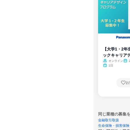
【大学1・2年
ックキャリア
ム
オンライン
1日
お
同じ業種の募集
金融取引取扱
生命保険・損害保険