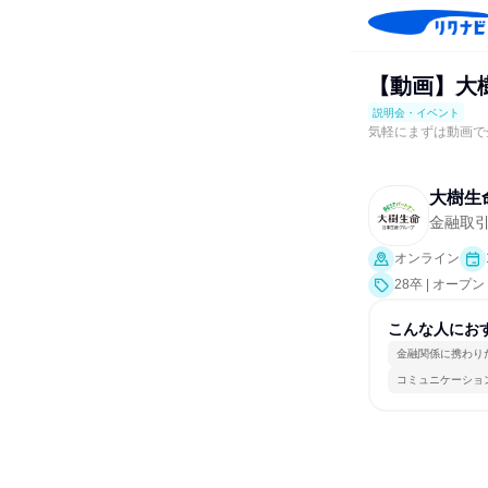
【動画】大
説明会・イベント
気軽にまずは動画で
大樹生
金融取
オンライン
28卒 | オー
こんな人にお
金融関係に携わり
コミュニケーショ