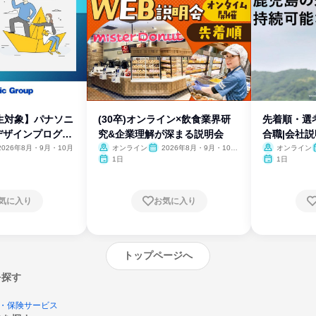
生対象】パナソニ
(30卒)オンライン×飲食業界研
先着順・選
デザインプログラ
究&企業理解が深まる説明会
合職|会社
2026年8月・9月・10月
オンライン
2026年8月・9月・10
オンライン
月・11月・12月
1日
1日
気に入り
お気に入り
トップページへ
を探す
・保険サービス