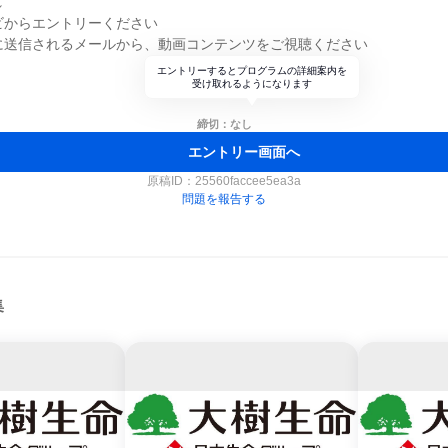
れ
ナビからエントリーください
後に送信されるメールから、動画コンテンツをご視聴ください
エントリーするとプログラムの詳細案内を
受け取れるようになります
締切：なし
エントリー画面へ
原稿ID：
25560faccee5ea3a
問題を報告する
集