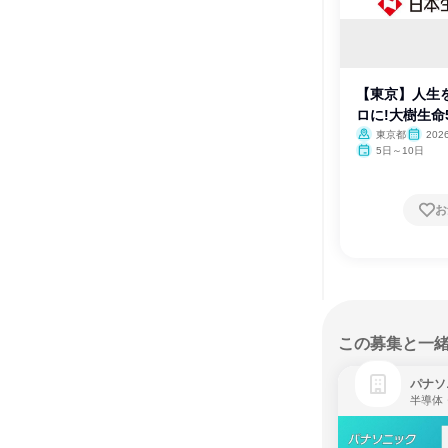
【東京】人生
ロに!大樹生命
東京都
20
月・12月
5日～10日
お
この募集と一
パナソ
半導体