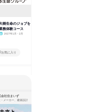
】大樹生命のジョブを
【東京】人生を支える保険のプ
【動画】
業務体験コース
ロに!大樹生命2DAYS体験✨
タビュー
2027年1月・2月
東京都
2027年1月・2月
オンラ
2日～4日
1日
お気に入り
お気に入り
式会社住まいず
株式会社KADOKAWA
造・メーカー、建築設計
出版社・新聞社