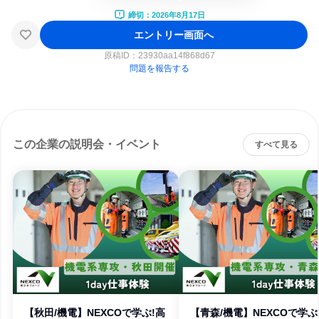
締切：2026年8月17日
エントリー画面へ
原稿ID：
23930aa14f868d67
問題を報告する
この企業の説明会・イベント
すべて見る
【秋田/機電】NEXCOで学ぶ!高
【青森/機電】NEXCOで学ぶ