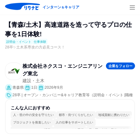
インターン
キャリア
＆
【青森/土木】高速道路を造って守るプロの仕
事を1日体験!
説明会・イベント
仕事体験
28卒✨土木系専攻の方必見コース！
株式会社ネクスコ・エンジニアリン
企業をフォロー
グ東北
建設・土木
青森県
1日
2026年9月
28卒 | オープン・カンパニー&キャリア教育等（説明会・イベント [職種
研究、社員交流会、業界研究]、仕事体験）
こんな人におすすめ
人・世の中の安全を守りたい
都市・街づくりがしたい
地域貢献に携わりたい
プロジェクトを推進したい
人の仕事をサポートしたい
コミュニケーションが活発
チームワークを重視
長く同じ会社に居続けられる
多様な職種の人と関われる
目標に追われず働ける