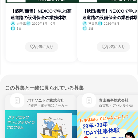
【盛岡/機電】NEXCOで学ぶ!高
【秋田/機電】NEXCOで学ぶ
速道路の設備保全の業務体験
速道路の設備保全の業務体
岩手県
2026年8月・9月
秋田県
2026年8月
1日
1日
お気に入り
お気に入り
この募集と一緒に見られている募集
パナソニック株式会社
青山商事株式会社
半導体・電子機器メーカー
百貨店・アパレル小売