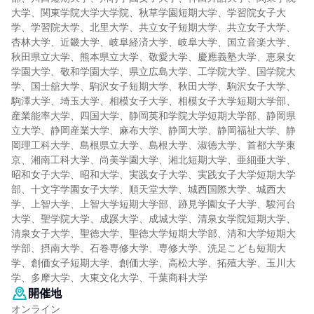
大学、関東学院大学大学院、秋草学園短期大学、学習院女子大
学、学習院大学、北里大学、共立女子短期大学、共立女子大学、
杏林大学、近畿大学、岐阜経済大学、岐阜大学、国立音楽大学、
秋田県立大学、熊本県立大学、敬愛大学、慶應義塾大学、恵泉女
学園大学、敬和学園大学、県立広島大学、工学院大学、国学院大
学、国士舘大学、駒沢女子短期大学、秋田大学、駒沢女子大学、
駒澤大学、埼玉大学、相模女子大学、相模女子大学短期大学部、
産業能率大学、四国大学、静岡英和学院大学短期大学部、静岡県
立大学、静岡産業大学、麻布大学、静岡大学、静岡福祉大学、静
岡理工科大学、島根県立大学、島根大学、淑徳大学、首都大学東
京、湘南工科大学、尚美学園大学、湘北短期大学、亜細亜大学、
昭和女子大学、昭和大学、実践女子大学、実践女子大学短期大学
部、十文字学園女子大学、順天堂大学、城西国際大学、城西大
学、上智大学、上智大学短期大学部、跡見学園女子大学、駿河台
大学、聖学院大学、成蹊大学、成城大学、清泉女学院短期大学、
清泉女子大学、聖徳大学、聖徳大学短期大学部、清和大学短期大
学部、摂南大学、石巻専修大学、専修大学、洗足こども短期大
学、創価女子短期大学、創価大学、高松大学、拓殖大学、玉川大
学、多摩大学、大東文化大学、千葉商科大学
開催地
オンライン