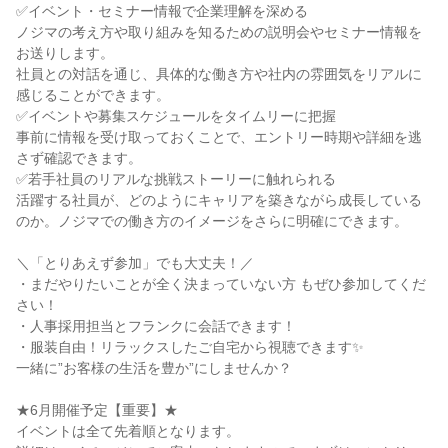
✅イベント・セミナー情報で企業理解を深める
ノジマの考え方や取り組みを知るための説明会やセミナー情報を
お送りします。
社員との対話を通じ、具体的な働き方や社内の雰囲気をリアルに
感じることができます。
✅イベントや募集スケジュールをタイムリーに把握
事前に情報を受け取っておくことで、エントリー時期や詳細を逃
さず確認できます。
✅若手社員のリアルな挑戦ストーリーに触れられる
活躍する社員が、どのようにキャリアを築きながら成長している
のか。ノジマでの働き方のイメージをさらに明確にできます。
＼「とりあえず参加」でも大丈夫！／
・まだやりたいことが全く決まっていない方 もぜひ参加してくだ
さい！
・人事採用担当とフランクに会話できます！
・服装自由！リラックスしたご自宅から視聴できます✨
一緒に”お客様の生活を豊か”にしませんか？
★6月開催予定【重要】★
イベントは全て先着順となります。