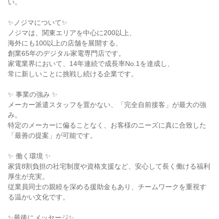
い。
✨ノジマについて✨
ノジマは、関東エリアを中心に200以上、
海外にも100以上の店舗を展開する、
創業65年のデジタル家電専門店です。
家電業界において、14年連続で成長率No.1を達成し、
常に新しいことに挑戦し続ける企業です。
✨ 事業の強み ✨
メーカー派遣スタッフを置かない、「完全自前接客」が最大の強
み。
特定のメーカーに偏ることなく、お客様のニーズに真に合致した
「最善の提案」が可能です。
✨ 働く環境 ✨
家賃8割負担の社宅制度や資格支援など、安心して長く働ける福利
厚生が充実。
従業員同士の親睦を深める援助金もあり、チームワークを重視す
る温かい文化です。
✨最後にメッセージ✨