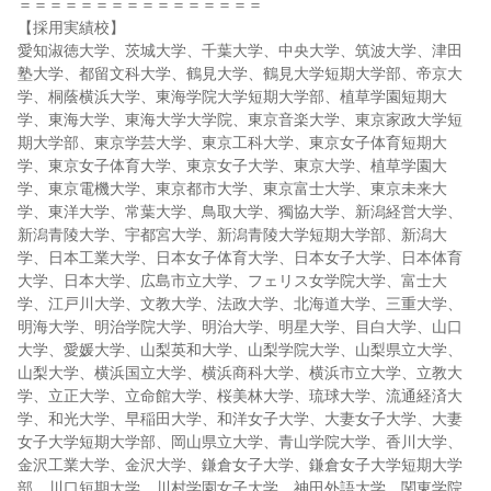
＝＝＝＝＝＝＝＝＝＝＝＝＝＝＝＝
【採用実績校】
愛知淑徳大学、茨城大学、千葉大学、中央大学、筑波大学、津田
塾大学、都留文科大学、鶴見大学、鶴見大学短期大学部、帝京大
学、桐蔭横浜大学、東海学院大学短期大学部、植草学園短期大
学、東海大学、東海大学大学院、東京音楽大学、東京家政大学短
期大学部、東京学芸大学、東京工科大学、東京女子体育短期大
学、東京女子体育大学、東京女子大学、東京大学、植草学園大
学、東京電機大学、東京都市大学、東京富士大学、東京未来大
学、東洋大学、常葉大学、鳥取大学、獨協大学、新潟経営大学、
新潟青陵大学、宇都宮大学、新潟青陵大学短期大学部、新潟大
学、日本工業大学、日本女子体育大学、日本女子大学、日本体育
大学、日本大学、広島市立大学、フェリス女学院大学、富士大
学、江戸川大学、文教大学、法政大学、北海道大学、三重大学、
明海大学、明治学院大学、明治大学、明星大学、目白大学、山口
大学、愛媛大学、山梨英和大学、山梨学院大学、山梨県立大学、
山梨大学、横浜国立大学、横浜商科大学、横浜市立大学、立教大
学、立正大学、立命館大学、桜美林大学、琉球大学、流通経済大
学、和光大学、早稲田大学、和洋女子大学、大妻女子大学、大妻
女子大学短期大学部、岡山県立大学、青山学院大学、香川大学、
金沢工業大学、金沢大学、鎌倉女子大学、鎌倉女子大学短期大学
部、川口短期大学、川村学園女子大学、神田外語大学、関東学院