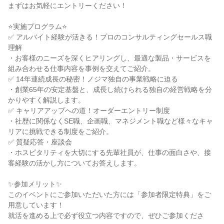
まずはお気軽にエントリーください！
⭐実施プログラム⭐
✅ アルバイト経験が活きる！プロのコンサルティングセールス職
理解
・お客様のニーズを深くヒアリングし、最適な製品・サービスを
組み合わせる仕事内容を事例を交えてご紹介。
✅ 14年連続成長の秘密！ノジマ独自の事業戦略に迫る
・創業65年の安定基盤と、成長し続けられる独自の経営戦略を分
かりやすく解説します。
✅ キャリアアップへの道！オーダーエントリー制度
・社歴に関係なくSE職、企画職、マネジメント職など様々なキャ
リアに挑戦できる制度をご紹介。
✅ 質疑応答・座談会
・ホスピタリティを大切にする先輩社員が、仕事の面白さや、接
客経験の活かし方についてお答えします。
✨参加メリット✨
このイベントにご参加いただいた方には「参加者限定特典」をご
用意しています！
就活を進める上で必ず役立つ内容ですので、ぜひご参加くださ