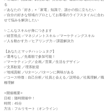
る
✅あなたの「好き」×「家電」知識で、誰かの役に立ちたい
✅自分の好きな領域のプロとしてお客様のライフスタイルに合わ
せて悩みを解決したい
✨こんなスキルが身につきます
✅経営視点 ✅マネジメントスキル ✅マーケティングスキル
✅人を動かす力 ✅ヒアリング力 ✅課題解決力
【あなたとマッチハッシュタグ】
✅選考なし／先着順で参加可能！
✅マーケティング／企画／営業／生活をデザイン
✅文系歓迎 ／理系歓迎
✅地域貢献 ／Uターン／Iターンに興味がある
✅コース特徴：自己分析／社員と会える／説明会／社風理解／職
種理解
⭐開催概要⭐
日程：随時開催中！
時間：45分
方法：フルリモート（オンライン）