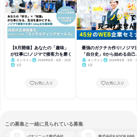
【8月開催】あなたの「趣味」
最強のガクチカ作り!ノジマ
が仕事に!ノジマで接客力を磨く
「自分史」0から始める自己
析
オンライン
2026年8月・9月・10月
オンライン
2026年8月・9月・
1日
1日
お気に入り
お気に入り
この募集と一緒に見られている募集
パナソニック株式会社
株式会社KADOKAWA