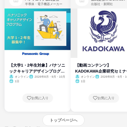
半導体・電子機器メーカー
出版社・新聞社
【大学1・2年生対象】パナソニ
【動画コンテンツ】
ックキャリアデザインプログラ
KADOKAWA企業研究セミナ
ム
オンライン
2026年8月・9月・10月
オンライン
2026年8月・9月・1
月・11月・12月
1日
1日
お気に入り
お気に入り
トップページへ