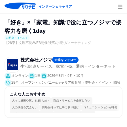
インターン
キャリア
＆
「好き」×「家電」知識で役に立つノジマで接
客力を磨く1day
説明会・イベント
【28卒】文理不問/WEB開催/接客/小売り/マーケティング
株式会社ノジマ
企業をフォロー
生活関連サービス、家電小売、通信・インターネット
オンライン
1日
2026年8月・9月・10月
28卒 | オープン・カンパニー&キャリア教育等（説明会・イベント [職種
研究、社員交流会、就活サポート、会社説明会、業界研究]）
こんな人におすすめ
人々に感動や笑いを届けたい
商品・サービスを企画したい
人の成長を支えたい
情熱を持って仕事に取り組む
コミュニケーションが活発
女性が働きやすい環境で働ける
長く同じ会社に居続けられる
自分の好きな場所で働ける
明確な目標を追いかける
人とたくさん会話する