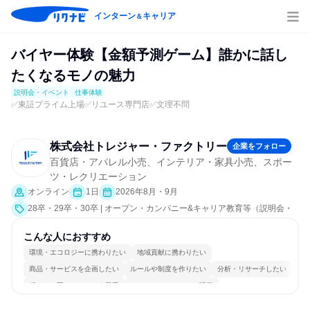
インターン
キャリア
＆
バイヤー体験【金額予測ゲーム】誰かに話し
たくなるモノの魅力
説明会・イベント
仕事体験
✅東証プライム上場✅リユース専門店✅文理不問
株式会社トレジャー・ファクトリー
企業をフォロー
百貨店・アパレル小売、インテリア・家具小売、スポー
ツ・レクリエーション
オンライン
1日
2026年8月・9月
28卒・29卒・30卒 | オープン・カンパニー&キャリア教育等（説明会・
イベント [職種研究、課題解決プログラム、会社説明会]、仕事体験）
こんな人におすすめ
環境・エコロジーに携わりたい
地域貢献に携わりたい
商品・サービスを企画したい
ルールや制度を作りたい
分析・リサーチしたい
穏やかで互いのペースを尊重
コミュニケーションが活発
常に新しいものに挑戦
チームワークを重視
若手が裁量を持てる環境