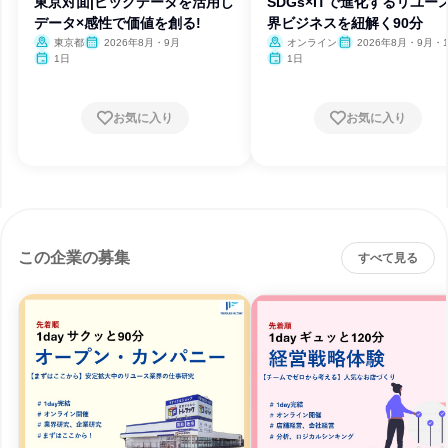
東京対面|ビッグデータを活用し
SDGs×ITで進化するリユー
データ×感性で価値を創る!
界ビジネスを紐解く90分
東京都
2026年8月・9月
オンライン
2026年8月・9月・
1日
1日
お気に入り
お気に入り
この企業の募集
すべて見る