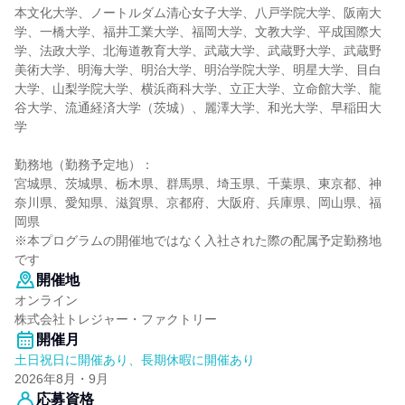
本文化大学、ノートルダム清心女子大学、八戸学院大学、阪南大
学、一橋大学、福井工業大学、福岡大学、文教大学、平成国際大
学、法政大学、北海道教育大学、武蔵大学、武蔵野大学、武蔵野
美術大学、明海大学、明治大学、明治学院大学、明星大学、目白
大学、山梨学院大学、横浜商科大学、立正大学、立命館大学、龍
谷大学、流通経済大学（茨城）、麗澤大学、和光大学、早稲田大
学
勤務地（勤務予定地）：
宮城県、茨城県、栃木県、群馬県、埼玉県、千葉県、東京都、神
奈川県、愛知県、滋賀県、京都府、大阪府、兵庫県、岡山県、福
岡県
※本プログラムの開催地ではなく入社された際の配属予定勤務地
です
開催地
オンライン
株式会社トレジャー・ファクトリー
開催月
土日祝日に開催あり、長期休暇に開催あり
2026年8月・9月
応募資格