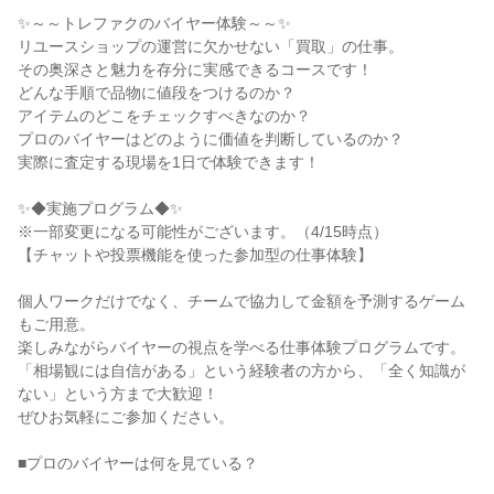
✨～～トレファクのバイヤー体験～～✨
リユースショップの運営に欠かせない「買取」の仕事。
その奥深さと魅力を存分に実感できるコースです！
どんな手順で品物に値段をつけるのか？
アイテムのどこをチェックすべきなのか？
プロのバイヤーはどのように価値を判断しているのか？
実際に査定する現場を1日で体験できます！
✨◆実施プログラム◆✨
※一部変更になる可能性がございます。（4/15時点）
【チャットや投票機能を使った参加型の仕事体験】
個人ワークだけでなく、チームで協力して金額を予測するゲーム
もご用意。
楽しみながらバイヤーの視点を学べる仕事体験プログラムです。
「相場観には自信がある」という経験者の方から、「全く知識が
ない」という方まで大歓迎！
ぜひお気軽にご参加ください。
■プロのバイヤーは何を見ている？