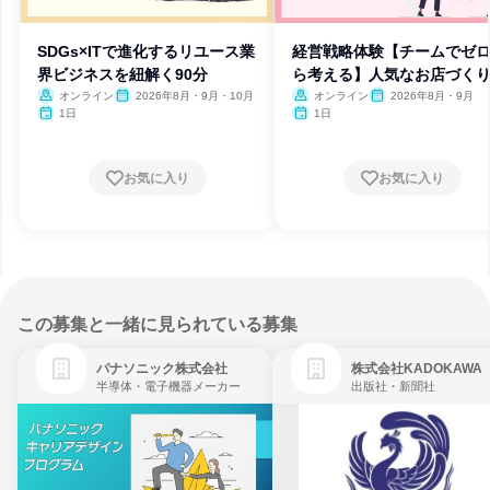
SDGs×ITで進化するリユース業
経営戦略体験【チームでゼ
界ビジネスを紐解く90分
ら考える】人気なお店づく
オンライン
2026年8月・9月・10月
オンライン
2026年8月・9月
1日
1日
お気に入り
お気に入り
この募集と一緒に見られている募集
パナソニック株式会社
株式会社KADOKAWA
半導体・電子機器メーカー
出版社・新聞社