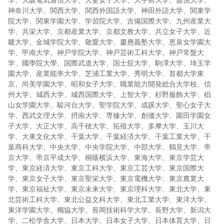
学、大阪電気通信大学、大妻女子大学、大手前大学、嘉悦大学、
神奈川大学、関西大学、関西外国語大学、神田外語大学、関東学
院大学、関東学園大学、学習院大学、吉備国際大学、九州産業大
学、共栄大学、京都産業大学、京都文教大学、共立女子大学、近
畿大学、金城学院大学、敬愛大学、慶應義塾大学、恵泉女学園大
学、甲南大学、神戸学院大学、神戸芸術工科大学、神戸常盤大
学、國學院大學、国際武道大学、国士舘大学、駒澤大学、埼玉学
園大学、産業能率大学、芝浦工業大学、秀明大学、首都大学東
京、尚美学園大学、昭和女子大学、職業能力開発総合大学校、信
州大学、城西大学、城西国際大学、上智大学、杉野服飾大学、椙
山女学園大学、駿河台大学、聖学院大学、成蹊大学、聖心女子大
学、西武文理大学、摂南大学、専修大学、創価大学、園田学園女
子大学、大正大学、高千穂大学、拓殖大学、多摩大学、玉川大
学、大東文化大学、千葉大学、千葉経済大学、千葉工業大学、千
葉商科大学、中央大学、中央学院大学、中部大学、鶴見大学、帝
京大学、帝京平成大学、桐蔭横浜大学、東海大学、東京学芸大
学、東京経済大学、東京工科大学、東京工芸大学、東京国際大
学、東京女子大学、東京聖栄大学、東京電機大学、東京農業大
学、東京福祉大学、東京未来大学、東京理科大学、東北大学、東
北芸術工科大学、東北公益文科大学、東北工業大学、東洋大学、
東洋学園大学、獨協大学、長岡技術科学大学、長野大学、新潟大
学、二松学舎大学、日本大学、日本女子大学、日本体育大学、日