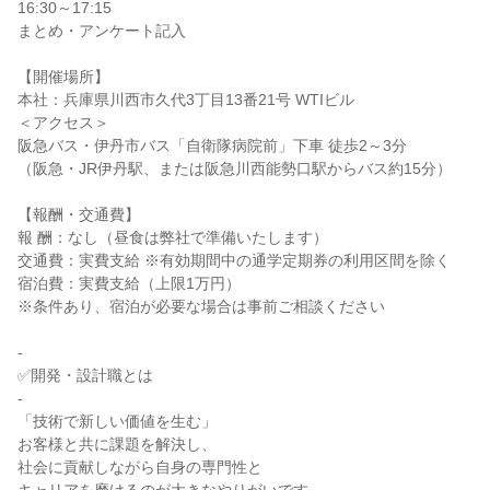
16:30～17:15
まとめ・アンケート記入
【開催場所】
本社：兵庫県川西市久代3丁目13番21号 WTIビル
＜アクセス＞
阪急バス・伊丹市バス「自衛隊病院前」下車 徒歩2～3分
（阪急・JR伊丹駅、または阪急川西能勢口駅からバス約15分）
【報酬・交通費】
報 酬：なし（昼食は弊社で準備いたします）
交通費：実費支給 ※有効期間中の通学定期券の利用区間を除く
宿泊費：実費支給（上限1万円）
※条件あり、宿泊が必要な場合は事前ご相談ください
-
✅開発・設計職とは
-
「技術で新しい価値を生む」
お客様と共に課題を解決し、
社会に貢献しながら自身の専門性と