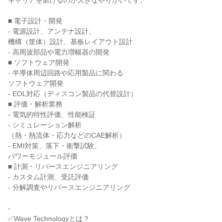
キャリアを磨けるのが大きなやりがいです。
■ 電子設計・開発
- 電源設計、アンテナ設計、
機構（筐体）設計、基板レイアウト設計
- 高周波部品や電力増幅器の開発
■ ソフトウェア開発
- 半導体周辺回路や応用製品に関わる
ソフトウェア開発
- EOL対応（ディスコン製品の代替設計）
■ 評価・解析業務
- 電気的特性評価、性能検証
- シミュレーション解析
（熱・熱流体・応力などのCAE解析）
- EMI対策、落下・衝撃試験、
パワーモジュール評価
■ 計測・リバースエンジニアリング
- カスタム計測、受託評価
- 分解調査やリバースエンジニアリング
-
✅Wave Technologyとは？