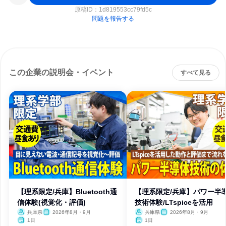
原稿ID：
1d819553cc79fd5c
問題を報告する
この企業の説明会・イベント
すべて見る
【理系限定/兵庫】Bluetooth通
【理系限定/兵庫】パワー半
信体験(視覚化・評価)
技術体験/LTspiceを活用
兵庫県
2026年8月・9月
兵庫県
2026年8月・9月
1日
1日