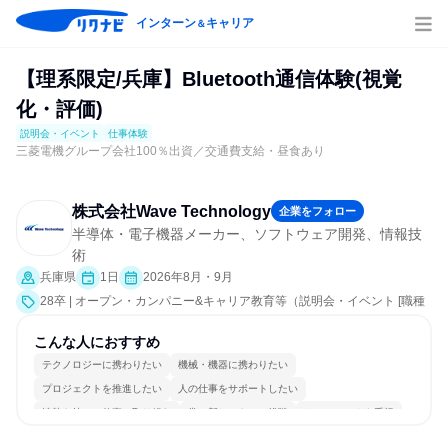
インターン
キャリア
＆
【理系限定/兵庫】Bluetooth通信体験(視覚
化・評価)
説明会・イベント
仕事体験
三菱電機グループ会社100％出資／交通費支給・昼食あり
株式会社Wave Technology
企業をフォロー
半導体・電子機器メーカー、ソフトウェア開発、情報技
術
兵庫県
1日
2026年8月・9月
28卒 | オープン・カンパニー&キャリア教育等（説明会・イベント [職種
研究、課題解決プログラム、職場見学会、社員交流会、会社説明会、業
界研究]、仕事体験）
こんな人におすすめ
テクノロジーに携わりたい
機械・機器に携わりたい
プロジェクトを推進したい
人の仕事をサポートしたい
情熱を持って仕事に取り組む
常に新しいものに挑戦
チームワークを重視
個人の能力を重視
一つの専門分野を極める
若手が裁量を持てる環境