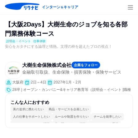
インターン
キャリア
＆
【大阪2Days】大樹生命のジョブを知る各部
門業務体験コース
説明会・イベント
仕事体験
安心をカタチにする論理と情熱。文理の枠を超えたプロの視点！
大樹生命保険株式会社
企業をフォロー
金融取引取扱、生命保険・損害保険・保険サービス
大阪府
2日～4日
2027年1月・2月
28卒 | オープン・カンパニー&キャリア教育等（説明会・イベント [職種
研究、課題解決プログラム、社員交流会、会社説明会、業界研究]、仕事
体験）
こんな人におすすめ
美の追求に携わりたい
商品・サービスを企画したい
人の仕事をサポートしたい
ルールや制度を作りたい
チームを統率したい
コミュニケーションが活発
常に新しいものに挑戦
チームワークを重視
女性が働きやすい環境で働ける
若手が裁量を持てる環境