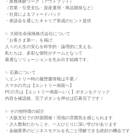
・業務体験ワーク（アウトプット）
（営業・引受支払・資産運用・商品開発など）
・社員によるフィードバック
・座談会を通じたキャリア形成のヒント提供
✨ 大樹生命保険株式会社について
「お客さま第一」を掲げ、
人々の人生の安心を科学的・論理的に支える。
私たちは、多彩な個性がチームとなって
最適なソリューションを生み出す組織です。
✨ 応募について
＼エントリー時の履歴書情報は不要／
スマホの方は【エントリー画面へ】
PCの方は【エントリー画面へいく】ボタンをクリック
内容を確認後、完了ボタンを押せば応募完了です！
✨ その他特徴の紹介
・大阪支社での対面開催！現地の雰囲気を感じられます
・少人数制だからこそ、一人ひとりに深い学びがあります
・金融業界のビジネスモデルを丸ごと理解できる絶好の機会です