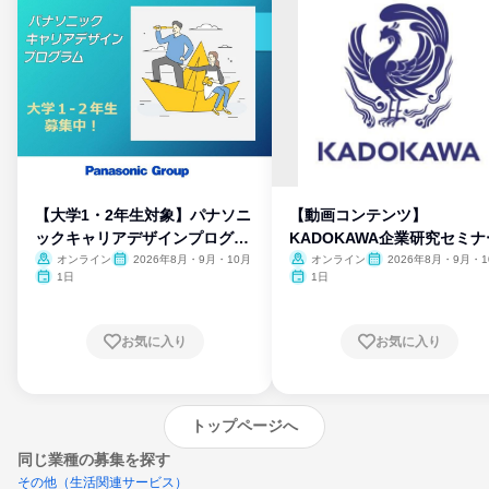
【大学1・2年生対象】パナソニ
【動画コンテンツ】
ックキャリアデザインプログラ
KADOKAWA企業研究セミナ
ム
オンライン
2026年8月・9月・10月
オンライン
2026年8月・9月・1
月・11月・12月
1日
1日
お気に入り
お気に入り
トップページへ
同じ業種の募集を探す
その他（生活関連サービス）