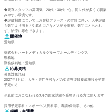
◆既存スタッフの雰囲気…20代・30代中心。同世代が多くて馴染
みやすい環境です。
◆評価制度について…お客様ファーストの方針に伴い、人事評価
も数字より明るさや真面目さなど人柄を重視。数字にとらわれ
ず、治療に専念できます。
開催地
愛知県
株式会社ハートメディカルグループホールディングス
勤務地
勤務候補地：愛知県
応募資格
募集対象詳細
2027年3月に、大学・専門学校などの柔道整復師養成施設を卒業
予定の方
※直前におこなわれる3月の国家試験を受験される方に限ります
採用予定学科：スポーツ/人間科学、看護/保健学、その他
報酬・交通費