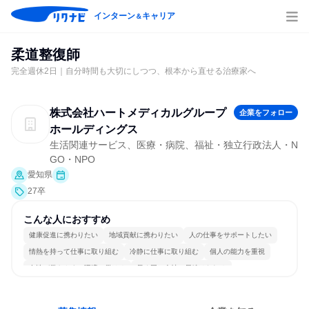
インターン
キャリア
＆
柔道整復師
完全週休2日｜自分時間も大切にしつつ、根本から直せる治療家へ
株式会社ハートメディカルグループ
企業をフォロー
ホールディングス
生活関連サービス、医療・病院、福祉・独立行政法人・N
GO・NPO
愛知県
27卒
こんな人におすすめ
健康促進に携わりたい
地域貢献に携わりたい
人の仕事をサポートしたい
情熱を持って仕事に取り組む
冷静に仕事に取り組む
個人の能力を重視
女性が働きやすい環境で働ける
長く同じ会社に居続けられる
一つの専門分野を極める
人とたくさん会話する