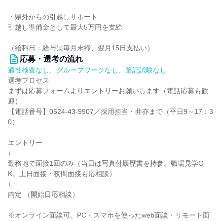
・県外からの引越しサポート
引越し準備金として最大5万円を支給
（給料日：給与は毎月末締、翌月15日支払い）
応募・選考の流れ
適性検査なし、グループワークなし、筆記試験なし
選考プロセス
まずは応募フォームよりエントリーお願いします（電話応募も歓
迎）
【電話番号】0524-43-9907／採用担当・井亦まで（平日9～17：3
0）
エントリー
↓
勤務地で面接1回のみ（当日は写真付履歴書を持参。職場見学O
K。土日面接・夜間面接も応相談）
↓
内定 （開始日応相談）
※オンライン面談可。PC・スマホを使ったweb面談・リモート面