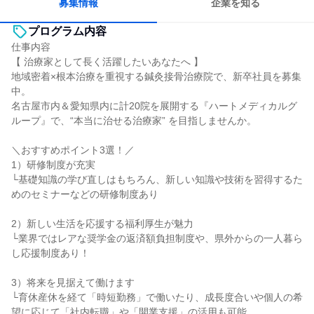
募集情報
企業を知る
プログラム内容
仕事内容
【 治療家として長く活躍したいあなたへ 】
地域密着×根本治療を重視する鍼灸接骨治療院で、新卒社員を募集
中。
名古屋市内＆愛知県内に計20院を展開する『ハートメディカルグ
ループ』で、“本当に治せる治療家” を目指しませんか。
＼おすすめポイント3選！／
1）研修制度が充実
└基礎知識の学び直しはもちろん、新しい知識や技術を習得するた
めのセミナーなどの研修制度あり
2）新しい生活を応援する福利厚生が魅力
└業界ではレアな奨学金の返済額負担制度や、県外からの一人暮ら
し応援制度あり！
3）将来を見据えて働けます
└育休産休を経て「時短勤務」で働いたり、成長度合いや個人の希
望に応じて「社内転職」や「開業支援」の活用も可能