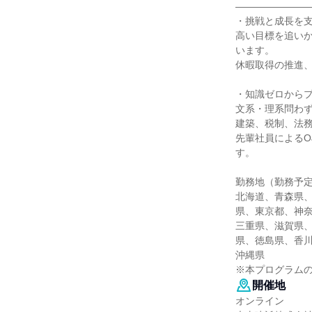
―――――――
・挑戦と成長を
高い目標を追い
います。
休暇取得の推進
・知識ゼロから
文系・理系問わ
建築、税制、法
先輩社員によるO
す。
勤務地（勤務予
北海道、青森県
県、東京都、神
三重県、滋賀県
県、徳島県、香
沖縄県
※本プログラム
開催地
オンライン