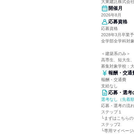
大東建託株式会
開催月
2026年8月
応募資格
応募資格
2028年3月卒
全学部全学科対
＜建築系のみ＞
高専生、短大生
募集対象学校：
報酬・交通
報酬・交通費
支給なし
応募・選考
選考なし（先着
応募・選考の流
ステップ１
└まずはこちら
ステップ2
└専用マイページ