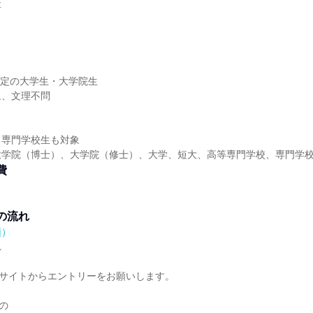
社
業予定の大学生・大学院生
象、文理不問
、専門学校生も対象
大学院（博士）、大学院（修士）、大学、短大、高等専門学校、専門学
費
の流れ
順）
れ
のサイトからエントリーをお願いします。
の