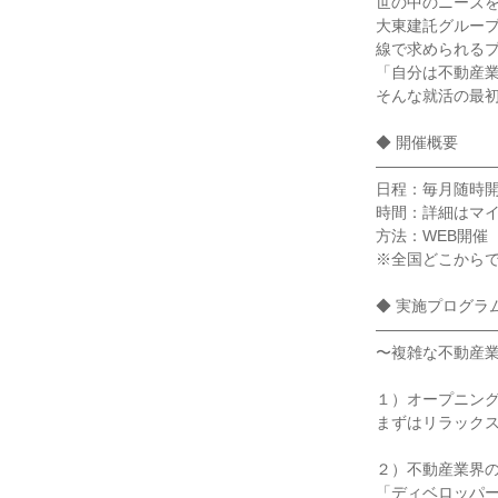
世の中のニーズ
大東建託グルー
線で求められる
「自分は不動産
そんな就活の最初
◆ 開催概要
―――――――
日程：毎月随時
時間：詳細はマイ
方法：WEB開催
※全国どこから
◆ 実施プログラ
―――――――
〜複雑な不動産
１）オープニン
まずはリラック
２）不動産業界
「ディベロッパ