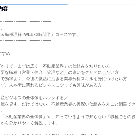
内容
･･━━･･━━･･━━･･━━
は、
＆職種理解×WEB×2時間半」コースです。
･･━━･･━━･･━━･･━━
すすめ
―――――
ばかりで、まずは広く「不動産業界」の仕組みを知りたい方
主要な職種（営業・仲介・管理など）の違いをクリアにしたい方
）で効率よく、今後の就活に活きる業界分析スキルを身につけたい方
わず、人や街に関わるビジネスに少しでも興味がある方
動産ビジネスの全体像をハックする／
部屋を貸す」だけではない、不動産業界の奥深い仕組みを丸ごと網羅で
ー。
る「不動産業界の全体像」や、知っているようで知らない「職種ごとの
ロから分かりやすく解説します。