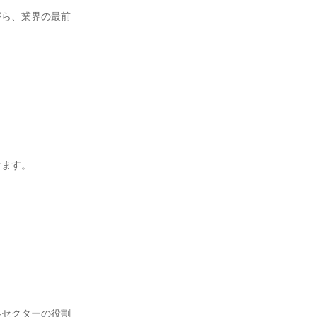
がら、業界の最前
けます。
各セクターの役割