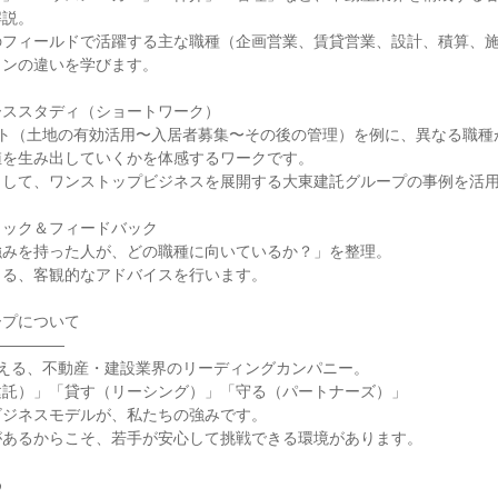
解説。
のフィールドで活躍する主な職種（企画営業、賃貸営業、設計、積算、
ョンの違いを学びます。
ーススタディ（ショートワーク）
クト（土地の有効活用〜入居者募集〜その後の管理）を例に、異なる職種
値を生み出していくかを体感するワークです。
として、ワンストップビジネスを展開する大東建託グループの事例を活
ェック＆フィードバック
強みを持った人が、どの職種に向いているか？」を整理。
きる、客観的なアドバイスを行います。
ープについて
―――――
超える、不動産・建設業界のリーディングカンパニー。
建託）」「貸す（リーシング）」「守る（パートナーズ）」
ビジネスモデルが、私たちの強みです。
があるからこそ、若手が安心して挑戦できる環境があります。
め