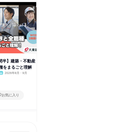
時間半】建築・不動産
10月【WEB/3職種比較体験】営
9月【W
種をまるごと理解
業/不動産仲介/不動産管理
業/不動
2026年8月・9月
オンライン
2026年10月
オンラ
1日
1日
お気に入り
お気に入り