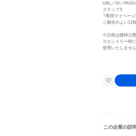
URL／ID／PA
ステップ3
└専用マイページ
ご都合のよい日
※日程は随時公
※エントリー時
使用いたしませ
この企業の説