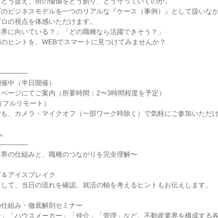
をどう捉え、街の価値をどう創り、どう守っていくのか。
プのビジネスモデルを一つのリアルな『ケース（事例）』として扱いな
プロの視点を体感いただけます。
業界に向いている？」「どの職種なら活躍できそう？」
のヒントを、WEBでスマートに見つけてみませんか？
―――――
開催中（半日開催）
ページにてご案内（所要時間：2〜3時間程度を予定）
（フルリモート）
でも、カメラ・マイクオフ（一部ワーク時除く）で気軽にご参加いただ
ム
―――――
業界の仕組みと、職種のつながりを完全理解〜
グ＆アイスブレイク
スして、当日の流れを確認。就活の軸を考えるヒントもお伝えします。
の仕組み・徹底解剖セミナー
ー」「ハウスメーカー」「仲介」「管理」など、不動産業界を構成する