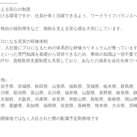
―――――
支える安心の制度
かける環境ですが、社員が長く活躍できるよう、ワークライフバランス
、独自の福利厚生など、挑戦を支える安心感を大切にしています。
プロになる充実の研修体制
ず、入社後にプロになるための体系的な研修カリキュラムが整っていま
務といった専門知識を基礎から習得できるため、事前の知識は一切不要
JTや、資格取得支援制度も充実しており、あなたの成長を会社全体で
定地）：
、岩手県、宮城県、秋田県、山形県、福島県、茨城県、栃木県、群馬県
奈川県、新潟県、富山県、石川県、福井県、山梨県、長野県、岐阜県、
、京都府、大阪府、兵庫県、奈良県、和歌山県、鳥取県、島根県、岡山
川県、愛媛県、高知県、福岡県、佐賀県、長崎県、熊本県、大分県、宮
の開催地ではなく入社された際の配属予定勤務地です