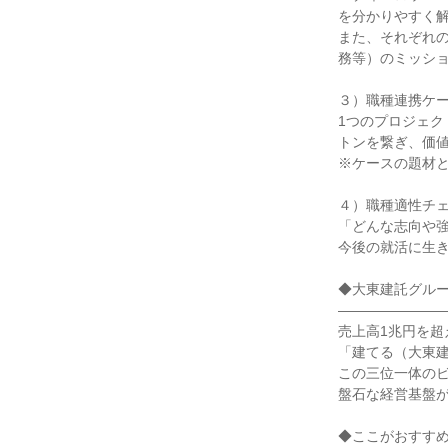
を分かりやすく
また、それぞれ
務等）のミッシ
３）職種連携ケ
1つのプロジェ
トンを繋ぎ、価
※ケースの題材
４）職種適性チ
「どんな志向や
今後の就活に生
◆大東建託グル
―――――――
売上高1兆円を
「建てる（大東
この三位一体の
盤石な経営基盤
◆ここがおすす