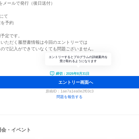
SSをメールで発行（後日送付）
にて
程を予約
開予定です。
にいただく履歴書情報は今回のエントリーでは
んので記入ができていなくても問題ございません。
エントリーするとプログラムの詳細案内を
受け取れるようになります
締切：2026年8月31日
エントリー画面へ
原稿ID：
1ae7a1ea0e2f03c3
問題を報告する
明会・イベント