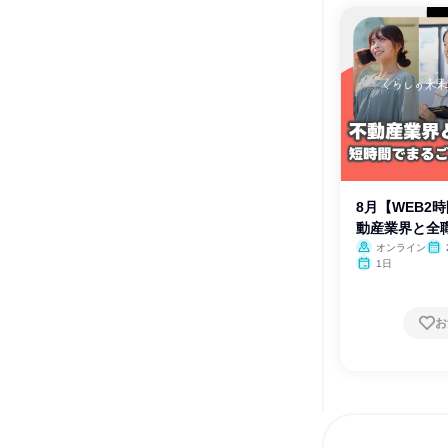
8月【WEB2
動産業界と全
解
オンライン
1日
お