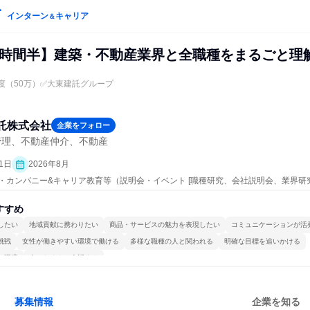
インターン
キャリア
＆
B2時間半】建築・不動産業界と全職種をまるごと理
度（50万）✅大東建託グループ
託株式会社
企業をフォロー
管理、不動産仲介、不動産
1日
2026年8月
プン・カンパニー&キャリア教育等（説明会・イベント [職種研究、会社説明会、業界研
すすめ
したい
地域貢献に携わりたい
商品・サービスの魅力を表現したい
コミュニケーションが活
挑戦
女性が働きやすい環境で働ける
多様な職種の人と関われる
明確な目標を追いかける
る環境
人とたくさん会話する
募集情報
企業を知る