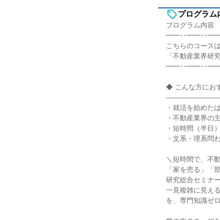
プログラム
プログラム内容
━━･･━━･･━━
こちらのコース
「不動産業界研究
━━･･━━･･━━
◆ こんな方にお
―――――――
・就活を始めた
・不動産業界の
・短時間（半日
・文系・理系問
＼短時間で、不
「家を売る」「
研究総合セミナ
一見複雑に見え
を、専門知識ゼ