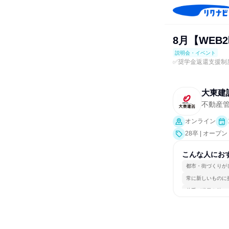
8月【WE
説明会・イベント
✅奨学金返還支援制
大東建
不動産
オンライン
28卒 | オー
こんな人にお
都市・街づくりが
常に新しいものに
若手が裁量を持て