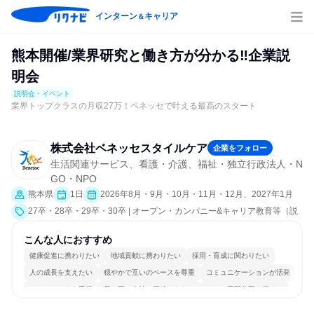
インターン
キャリア
＆
熊本開催/業界研究と働き方が分かる‼企業説
明会
説明会・イベント
業界トップクラスの月収27万！ベネッセで叶える最高のスタート
株式会社ベネッセスタイルケア
企業をフォロー
生活関連サービス、看護・介護、福祉・独立行政法人・N
GO・NPO
熊本県
1日
2026年8月・9月・10月・11月・12月、2027年1月
27卒・28卒・29卒・30卒 | オープン・カンパニー&キャリア教育等（説
明会・イベント [職種研究、会社説明会、業界研究]）
こんな人におすすめ
健康促進に携わりたい
地域貢献に携わりたい
採用・育成に関わりたい
人の成長を支えたい
穏やかで互いのペースを尊重
コミュニケーションが活発
チームワークを重視
長く同じ会社に居続けられる
一つの専門分野を極める
人とたくさん会話する