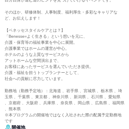
自分自身が進む道のヒントを見つけていけるイベントです。
そのほか、研修体制、人事制度、福利厚生・多彩なキャリアな
ど、お伝えします！
【ベネッセスタイルケアとは？】
「Benesse=よく生きる」という想いを元に、
介護・保育等の福祉事業を中心に展開。
介護事業ではホームの運営が中心。
ホテルのような上質なサービスから
アットホームな空間演出まで、
お客様にあったサービスを選んでいただき提供。
介護・福祉を担うトップランナーとして、
社会への貢献に尽力しています。
勤務地（勤務予定地）：北海道 、岩手県 、宮城県 、栃木県 、埼
玉県 、千葉県 、東京都 、神奈川県 、新潟県 、石川県 、愛知県
、京都府 、大阪府 、兵庫県 、奈良県 、岡山県 、広島県 、福岡県
、熊本県
※本プログラムの開催地ではなく入社された際の配属予定勤務地
です
開催地