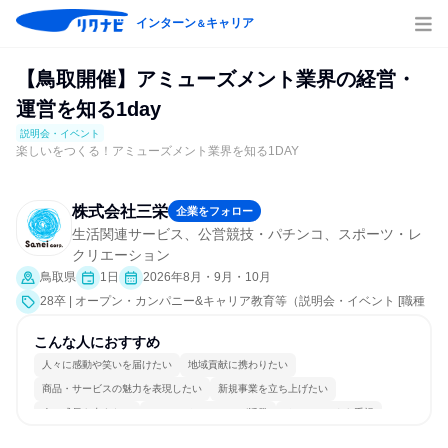
インターン
キャリア
＆
【鳥取開催】アミューズメント業界の経営・
運営を知る1day
説明会・イベント
楽しいをつくる！アミューズメント業界を知る1DAY
株式会社三栄
企業をフォロー
生活関連サービス、公営競技・パチンコ、スポーツ・レ
クリエーション
鳥取県
1日
2026年8月・9月・10月
28卒 | オープン・カンパニー&キャリア教育等（説明会・イベント [職種
研究、職場見学会、社員交流会、会社説明会、業界研究]）
こんな人におすすめ
人々に感動や笑いを届けたい
地域貢献に携わりたい
商品・サービスの魅力を表現したい
新規事業を立ち上げたい
人の成長を支えたい
コミュニケーションが活発
チームワークを重視
女性が働きやすい環境で働ける
若手が裁量を持てる環境