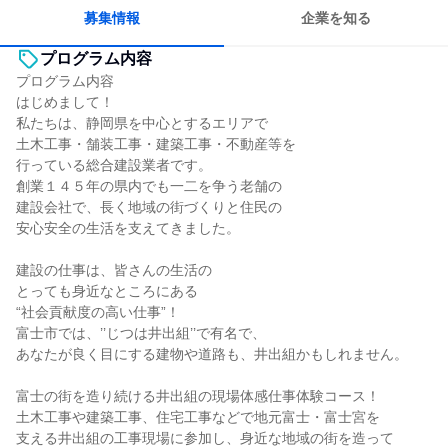
募集情報
企業を知る
プログラム内容
プログラム内容
はじめまして！
私たちは、静岡県を中心とするエリアで
土木工事・舗装工事・建築工事・不動産等を
行っている総合建設業者です。
創業１４５年の県内でも一二を争う老舗の
建設会社で、長く地域の街づくりと住民の
安心安全の生活を支えてきました。
建設の仕事は、皆さんの生活の
とっても身近なところにある
“社会貢献度の高い仕事”！
富士市では、’’じつは井出組’’で有名で、
あなたが良く目にする建物や道路も、井出組かもしれません。
富士の街を造り続ける井出組の現場体感仕事体験コース！
土木工事や建築工事、住宅工事などで地元富士・富士宮を
支える井出組の工事現場に参加し、身近な地域の街を造って