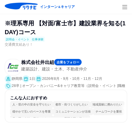
インターン
キャリア
＆
※理系専用 【対面/富士市】建設業界を知る(1
DAY)コース
説明会・イベント
仕事体験
交通費支給あり！
株式会社井出組
企業をフォロー
建築設計、建設・土木、不動産仲介
静岡県
1日
2026年8月・9月・10月・11月・12月
28卒 | オープン・カンパニー&キャリア教育等（説明会・イベント [職種
研究、職場見学会、会社説明会]、仕事体験）
こんな人におすすめ
人・世の中の安全を守りたい
都市・街づくりがしたい
地域貢献に携わりたい
穏やかで互いのペースを尊重
コミュニケーションが活発
チームワークを重視
長く同じ会社に居続けられる
一つの専門分野を極める
若手が裁量を持てる環境