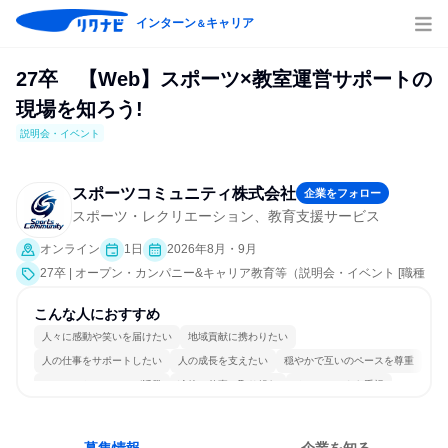
インターン
キャリア
＆
27卒 【Web】スポーツ×教室運営サポートの
現場を知ろう!
説明会・イベント
スポーツコミュニティ株式会社
企業をフォロー
スポーツ・レクリエーション、教育支援サービス
オンライン
1日
2026年8月・9月
27卒 | オープン・カンパニー&キャリア教育等（説明会・イベント [職種
研究、会社説明会、業界研究]）
こんな人におすすめ
人々に感動や笑いを届けたい
地域貢献に携わりたい
人の仕事をサポートしたい
人の成長を支えたい
穏やかで互いのペースを尊重
コミュニケーションが活発
冷静に仕事に取り組む
チームワークを重視
女性が働きやすい環境で働ける
人とたくさん会話する