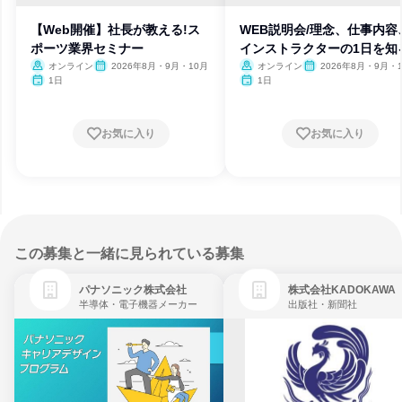
【Web開催】社長が教える!ス
WEB説明会/理念、仕事内容
ポーツ業界セミナー
インストラクターの1日を知
オンライン
2026年8月・9月・10月
オンライン
2026年8月・9月・1
月・11月・12月、2027
1日
1日
月・2月・3月
お気に入り
お気に入り
この募集と一緒に見られている募集
パナソニック株式会社
株式会社KADOKAWA
半導体・電子機器メーカー
出版社・新聞社