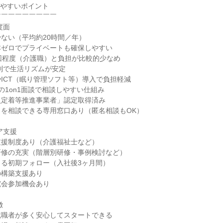
きやすいポイント
￣￣￣￣￣￣￣￣￣
度面
ない（平均約20時間／年）
本ゼロでプライベートも確保しやすい
回程度（介護職）と負担が比較的少なめ
代制で生活リズムが安定
ICT（眠り管理ソフト等）導入で負担軽減
の1on1面談で相談しやすい仕組み
員定着等推進事業者」認定取得済み
を相談できる専用窓口あり（匿名相談もOK）
ア支援
支援制度あり（介護福祉士など）
研修の充実（階層別研修・事例検討など）
る初期フォロー（入社後3ヶ月間）
の構築支援あり
究会参加機会あり
徴
就職者が多く安心してスタートできる