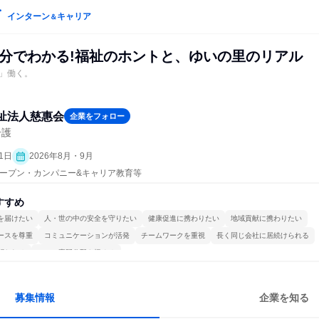
インターン
キャリア
＆
30分でわかる!福祉のホントと、ゆいの里のリアル
」働く。
祉法人慈惠会
企業をフォロー
介護
1日
2026年8月・9月
| オープン・カンパニー&キャリア教育等
すすめ
を届けたい
人・世の中の安全を守りたい
健康促進に携わりたい
地域貢献に携わりたい
ースを尊重
コミュニケーションが活発
チームワークを重視
長く同じ会社に居続けられる
関われる
一つの専門分野を極める
募集情報
企業を知る