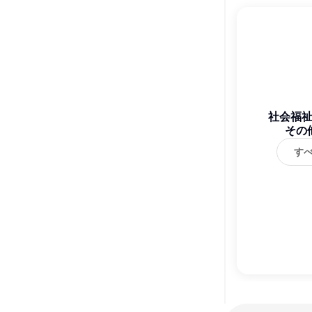
社会福
その
す