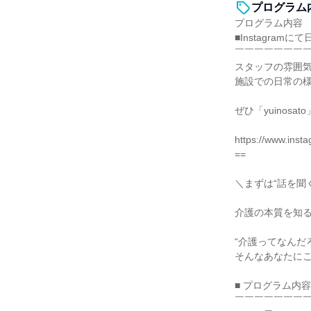
プログラム
プログラム内容
■Instagram
￣￣￣￣￣￣￣
スタッフの雰囲
施設での日常の
ぜひ「yuinos
https://www.ins
==
＼まずは“話を聞
介護の本質を知
“介護ってなんだ
そんなあなたに
■ プログラム内容
￣￣￣￣￣￣￣