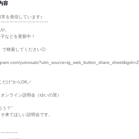
内容
にて日常を発信しています♪
￣￣￣￣￣￣￣￣￣￣￣￣
気や、
様子などを更新中！
ato」で検索してください◎
tagram.com/yuinosato?utm_source=ig_web_button_share_sheet&igsh
くだけ”からOK／
るオンライン説明会（ゆいの里）
ろう？”
こそ来てほしい説明会です。
￣￣￣￣￣