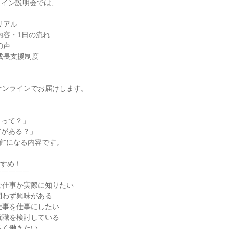
ライン説明会では、
リアル
内容・1日の流れ
の声
成長支援制度
オンラインでお届けします。
くって？」
アがある？」
確”になる内容です。
すすめ！
￣￣￣￣￣
な仕事か実際に知りたい
問わず興味がある
仕事を仕事にしたい
就職を検討している
長く働きたい