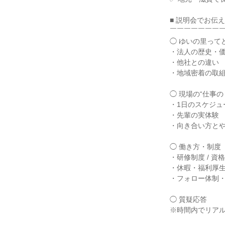
■ 説明会でお伝
￣￣￣￣￣￣￣
◯ ゆいの里って
・法人の歴史・
・他社との違い
・地域密着の取
◯ 現場の“仕事の
・1日のスケジュ
・先輩の実体験
・向き合い方と
◯ 働き方・制度
・研修制度 / 資
・休暇・福利厚
・フォロー体制
◯ 質疑応答
※時間内でリア