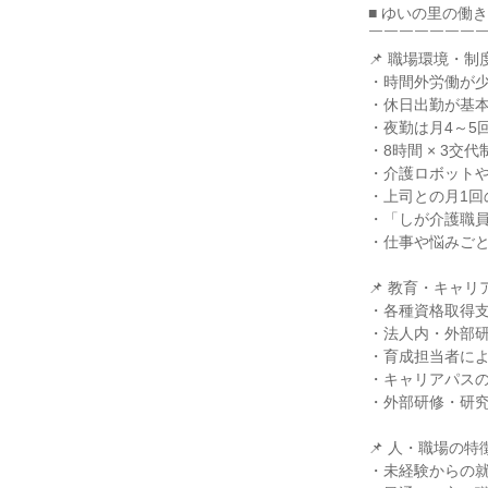
■ ゆいの里の働
￣￣￣￣￣￣￣
📌 職場環境・制
・時間外労働が少
・休日出勤が基
・夜勤は月4～5
・8時間 × 3交
・介護ロボットや
・上司との月1回
・「しが介護職
・仕事や悩みごと
📌 教育・キャリ
・各種資格取得
・法人内・外部
・育成担当者によ
・キャリアパス
・外部研修・研
📌 人・職場の特
・未経験からの