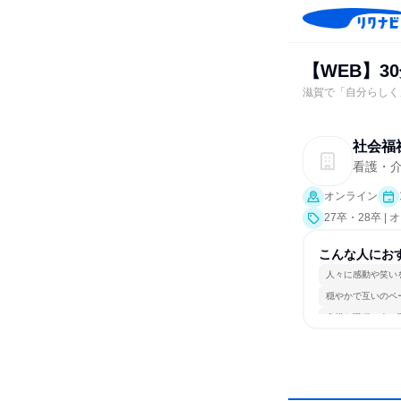
【WEB】
滋賀で「自分らしく
社会福
看護・
オンライン
27卒・28卒 
こんな人にお
人々に感動や笑い
穏やかで互いのペ
多様な職種の人と