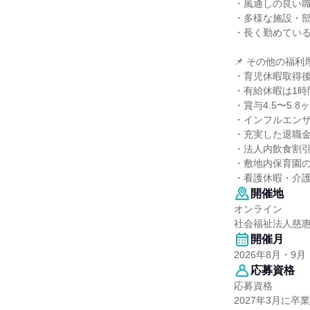
・風通しの良い
・多様な施設・
・長く勤めている
📌 その他の福利
・育児休暇取得後
・有給休暇は1時
・賞与4.5〜5.
・インフルエン
・充実した退職
・法人内飲食割
・敷地内保育園
・看護休暇・介
開催地
オンライン
社会福祉法人慈
開催月
2026年8月・9月
応募資格
応募資格
2027年3月に卒