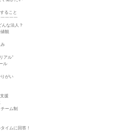
えすること
￣￣￣￣￣
どんな法人？
価値観
組み
リアル”
ール
やりがい
格支援
生
・チーム制
ルタイムに回答！