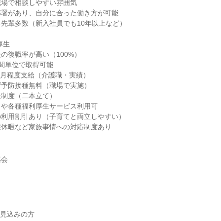
職場で相談しやすい雰囲気
部署があり、自分に合った働き方が可能
先輩多数（新入社員でも10年以上など）
厚生
の復職率が高い（100%）
間単位で取得可能
8ヶ月程度支給（介護職・実績）
ザ予防接種無料（職場で実施）
金制度（二本立て）
引や各種福利厚生サービス利用可
の利用割引あり（子育てと両立しやすい）
護休暇など家族事情への対応制度あり
惠会
業見込みの方