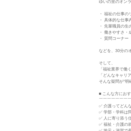
ゆいの里のオン
・ 福祉の仕事の
・ 具体的な仕事
・ 先輩職員の生
・ 働きやすさ・
・ 質問コーナー
などを、30分の
そして、
「福祉業界で働
「どんなキャリ
そんな疑問が“明
■ こんな方にお
￣￣￣￣￣￣￣
✅ 介護ってどん
✅ 学部・学科は
✅ 人に寄り添う
✅ 福祉・介護の
✅ 地元・滋賀で