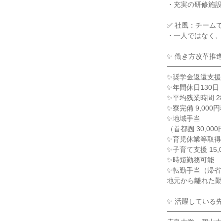
・充実の研修施
✅ 社風：チーム
・一人ではなく
✨ 働き方改革推
━━━━━━━
✨奨学金返還支援
✨年間休日130日
✨平均残業時間 2
✨寮完備 9,000
✨地域手当
（首都圏 30,00
✨育児休業等取得率
✨子育て支援 15
✨時短勤務可能
✨転勤手当（帰
地元から離れた
✨ 活躍している
━━━━━━━