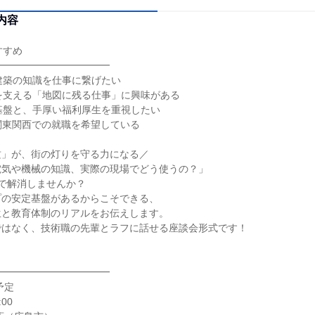
内容
すすめ
━━━━━━━━━━━━
建築の知識を仕事に繋げたい
を支える「地図に残る仕事」に興味がある
基盤と、手厚い福利厚生を重視したい
r関東関西での就職を希望している
攻」が、街の灯りを守る力になる／
電気や機械の知識、実際の現場でどう使うの？」
で解消しませんか？
プの安定基盤があるからこそできる、
生と教育体制のリアルをお伝えします。
ではなく、技術職の先輩とラフに話せる座談会形式です！
━━━━━━━━━━━━
予定
00