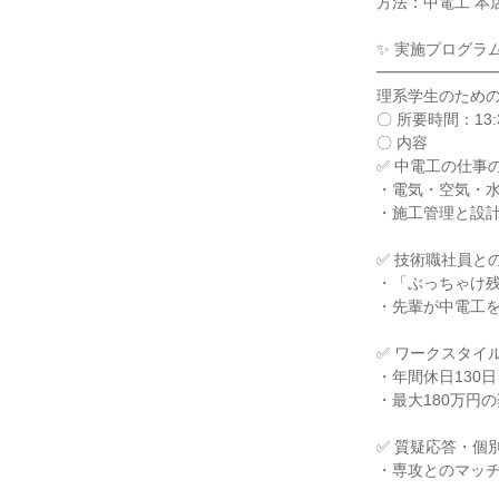
方法：中電工 本
✨ 実施プログラ
━━━━━━━
理系学生のため
〇 所要時間：13:3
〇 内容
✅ 中電工の仕事
・電気・空気・
・施工管理と設
✅ 技術職社員と
・「ぶっちゃけ
・先輩が中電工
✅ ワークスタイ
・年間休日130
・最大180万円
✅ 質疑応答・個
・専攻とのマッ