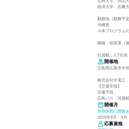
広島大学、岡山
経済大学、近畿
勤務地（勤務予
沖縄県
※本プログラム
職種：技術系（
社員数：3,732名
開催地
広島県広島市中
株式会社中電工
【交通手段】
交通手段
広島バス「河原町
開催月
長期休暇に開催
2026年8月・9月
応募資格