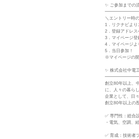
✨ ご参加までの
━━━━━━━
＼エントリー時
1．リクナビより
2．登録アドレス
3．マイページ登
4．マイページよ
5．当日参加！
※マイページの開
✨ 株式会社中電
━━━━━━━
創立80年以上、
に、人々の暮らし
企業として、日
創立80年以上の
✅ 専門性：総合
・電気、空調、
✅ 育成：技術者