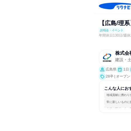
【広島/理
説明会・イベント
年間休日130日/週
株式会
建設・
広島県
1日
28卒 | オ
こんな人にお
地域貢献に携わり
常に新しいものに
多様な職種の人と