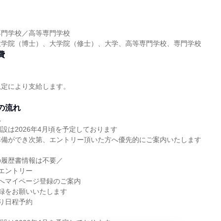
】
専門学校／高等専門学校
大学院（博士）、大学院（修士）、大学、高等専門学校、専門学校
費
規定により支給します。
。
の流れ
れ
設は2026年4月頃を予定しております
準備ができ次第、エントリー頂いた方へ優先的にご案内いたします
の履歴書情報は不要／
エントリー
へマイページ登録のご案内
録をお願いいたします
り日程予約