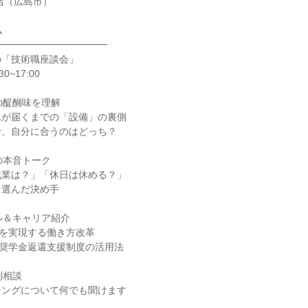
店（広島市）
ム
━━━━━━━━━━━━
の「技術職座談会」
0~17:00
の醍醐味を理解
水が届くまでの「設備」の裏側
計、自分に合うのはどっち？
の本音トーク
残業は？」「休日は休める？」
を選んだ決め手
ル＆キャリア紹介
日を実現する働き方改革
の奨学金返還支援制度の活用法
別相談
チングについて何でも聞けます