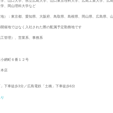
大学、山口大学、県立広島大学、山口東京理科大学、広島工業大学、広
大学、岡山理科大学など
定地）：東京都、愛知県、大阪府、鳥取県、島根県、岡山県、広島県、
の開催地ではなく入社された際の配属予定勤務地です
施工管理）、営業系、事務系
区小網町６番１２号
 本店
」下車徒歩3分／広島電鉄「土橋」下車徒歩6分
あり