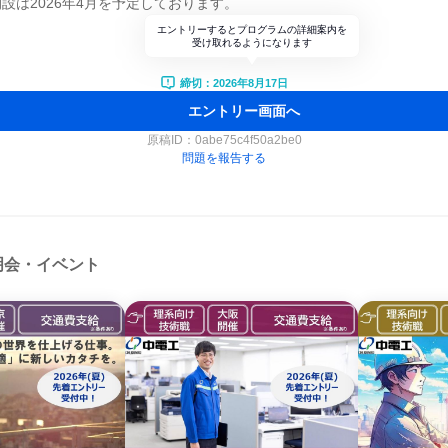
設は2026年4月を予定しております。
エントリーするとプログラムの詳細案内を
受け取れるようになります
締切：2026年8月17日
エントリー画面へ
原稿ID：
0abe75c4f50a2be0
問題を報告する
明会・イベント