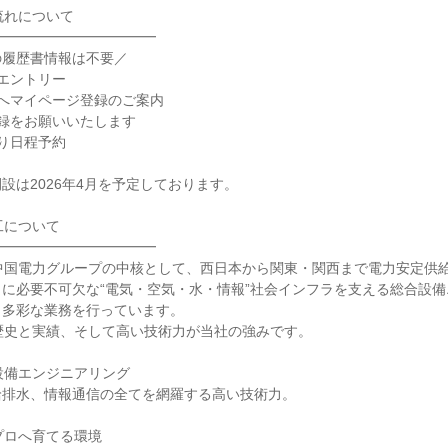
流れについて
━━━━━━━━━━━━
の履歴書情報は不要／
エントリー
へマイページ登録のご案内
録をお願いいたします
り日程予約
設は2026年4月を予定しております。
工について
━━━━━━━━━━━━
中国電力グループの中核として、西日本から関東・関西まで電力安定供
に必要不可欠な“電気・空気・水・情報”社会インフラを支える総合設
々多彩な業務を行っています。
歴史と実績、そして高い技術力が当社の強みです。
設備エンジニアリング
給排水、情報通信の全てを網羅する高い技術力。
プロへ育てる環境