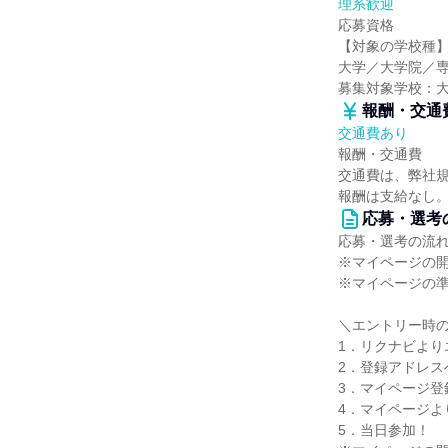
理系歓迎
応募資格
【対象の学校種
大学／大学院／
募集対象学校：
報酬・交通
交通費あり
報酬・交通費
交通費は、弊社
報酬は支給なし
応募・選考
応募・選考の流
※マイページの開
※マイページの
＼エントリー時
1．リクナビより
2．登録アドレス
3．マイページ登
4．マイページよ
5．当日参加！