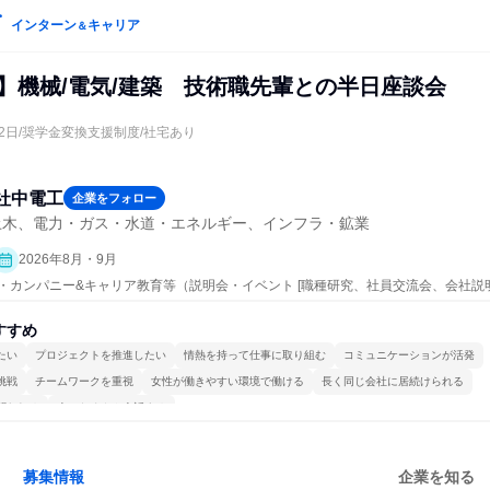
インターン
キャリア
＆
系】機械/電気/建築 技術職先輩との半日座談会
休2日/奨学金変換支援制度/社宅あり
社中電工
企業をフォロー
土木、電力・ガス・水道・エネルギー、インフラ・鉱業
2026年8月・9月
ープン・カンパニー&キャリア教育等（説明会・イベント [職種研究、社員交流会、会社説
すすめ
たい
プロジェクトを推進したい
情熱を持って仕事に取り組む
コミュニケーションが活発
挑戦
チームワークを重視
女性が働きやすい環境で働ける
長く同じ会社に居続けられる
関われる
人とたくさん会話する
募集情報
企業を知る