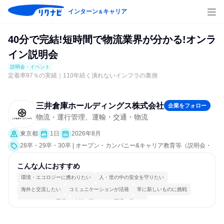
インターン
キャリア
＆
40分で完結!短時間で物流業界が分かる!オンラ
イン説明会
説明会・イベント
定着率97％の実績｜110年続く潰れないインフラの裏側
三井倉庫ホールディングス株式会社
企業をフォロー
物流・運行管理、運輸・交通・物流
東京都
1日
2026年8月
28卒・29卒・30卒 | オープン・カンパニー&キャリア教育等（説明会・
イベント [職種研究、就活サポート、会社説明会、業界研究]）
こんな人におすすめ
環境・エコロジーに携わりたい
人・世の中の安全を守りたい
海外と交流したい
コミュニケーションが活発
常に新しいものに挑戦
チームワークを重視
女性が働きやすい環境で働ける
多様な職種の人と関われる
若手が裁量を持てる環境
人とたくさん会話する