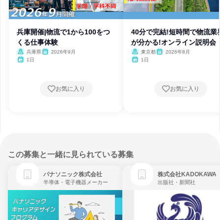
兵庫開催|物流で1から100をつ
40分で完結!短時間で物流業
くる仕事体験
が分かる!オンライン説明会
兵庫県
2026年9月
東京都
2026年8月
1日
1日
お気に入り
お気に入り
この募集と一緒に見られている募集
パナソニック株式会社
株式会社KADOKAWA
半導体・電子機器メーカー
出版社・新聞社