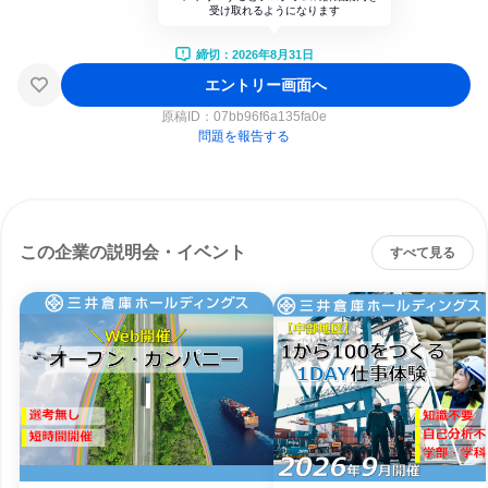
受け取れるようになります
締切：2026年8月31日
エントリー画面へ
原稿ID：
07bb96f6a135fa0e
問題を報告する
この企業の説明会・イベント
すべて見る