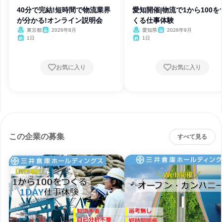
40分で完結!短時間で物流業界
愛知開催|物流で1から100を
が分かる!オンライン説明会
くる仕事体験
東京都
2026年8月
愛知県
2026年9月
1日
1日
お気に入り
お気に入り
この企業の募集
すべて見る