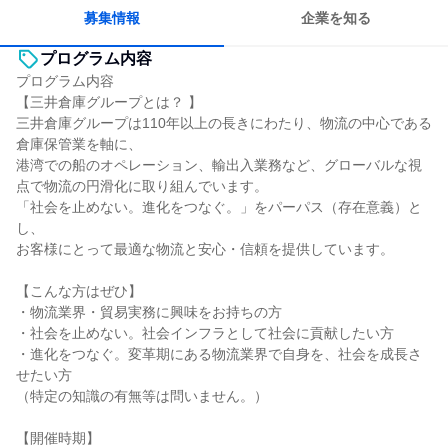
募集情報
企業を知る
プログラム内容
プログラム内容
【三井倉庫グループとは？ 】
三井倉庫グループは110年以上の長きにわたり、物流の中心である
倉庫保管業を軸に、
港湾での船のオペレーション、輸出入業務など、グローバルな視
点で物流の円滑化に取り組んでいます。
「社会を止めない。進化をつなぐ。」をパーパス（存在意義）と
し、
お客様にとって最適な物流と安心・信頼を提供しています。
【こんな方はぜひ】
・物流業界・貿易実務に興味をお持ちの方
・社会を止めない。社会インフラとして社会に貢献したい方
・進化をつなぐ。変革期にある物流業界で自身を、社会を成長さ
せたい方
（特定の知識の有無等は問いません。）
【開催時期】