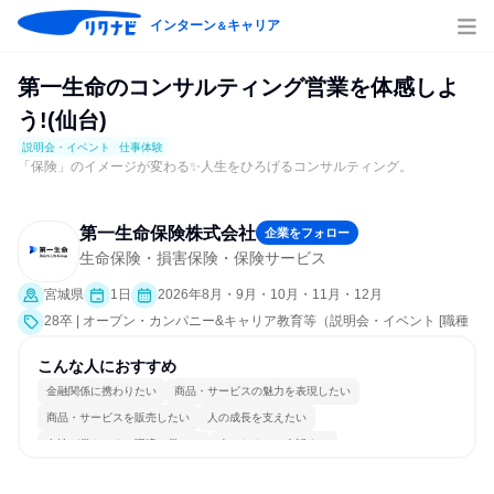
インターン
キャリア
＆
第一生命のコンサルティング営業を体感しよ
う!(仙台)
説明会・イベント
仕事体験
「保険」のイメージが変わる✨人生をひろげるコンサルティング。
第一生命保険株式会社
企業をフォロー
生命保険・損害保険・保険サービス
宮城県
1日
2026年8月・9月・10月・11月・12月
28卒 | オープン・カンパニー&キャリア教育等（説明会・イベント [職種
研究、職場見学会、社員交流会、会社説明会、業界研究]、仕事体験）
こんな人におすすめ
金融関係に携わりたい
商品・サービスの魅力を表現したい
商品・サービスを販売したい
人の成長を支えたい
女性が働きやすい環境で働ける
人とたくさん会話する