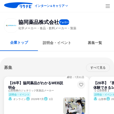
インターン
キャリア
＆
協同薬品株式会社
フォロー
化学メーカー・食品・飲料メーカー・製薬
企業トップ
説明会・イベント
募集一覧
募集
すべて見る
締切：7月31日
【28卒】協同薬品がわかるWEB説
【28卒】「
明会
体験できる1
山形勤務のジェネリック医薬品メーカー
【 山形開催 】
説明会・イベント
説明会・イベン
オンライン
2026年7月
1日
山形県
2