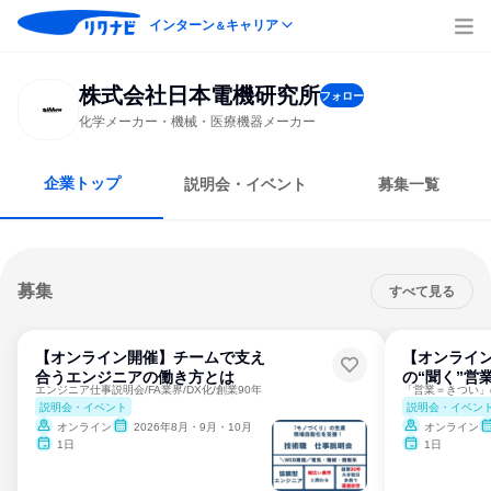
インターン
キャリア
＆
株式会社日本電機研究所
フォロー
化学メーカー・機械・医療機器メーカー
企業トップ
説明会・イベント
募集一覧
募集
すべて見る
【オンライン開催】チームで支え
【オンライ
合うエンジニアの働き方とは
の“聞く”営
エンジニア仕事説明会/FA業界/DX化/創業90年
説明会・イベント
説明会・イベン
オンライン
2026年8月・9月・10月
オンライン
1日
1日