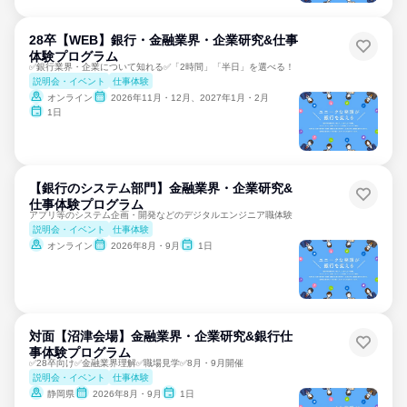
28卒【WEB】銀行・金融業界・企業研究&仕事
体験プログラム
✅銀行業界・企業について知れる✅「2時間」「半日」を選べる！
説明会・イベント
仕事体験
オンライン
2026年11月・12月、2027年1月・2月
1日
【銀行のシステム部門】金融業界・企業研究&
仕事体験プログラム
アプリ等のシステム企画・開発などのデジタルエンジニア職体験
説明会・イベント
仕事体験
オンライン
2026年8月・9月
1日
対面【沼津会場】金融業界・企業研究&銀行仕
事体験プログラム
✅28卒向け✅金融業界理解✅職場見学✅8月・9月開催
説明会・イベント
仕事体験
静岡県
2026年8月・9月
1日