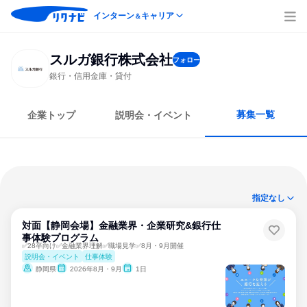
インターン
キャリア
＆
スルガ銀行株式会社
フォロー
銀行・信用金庫・貸付
募集一覧
企業トップ
説明会・イベント
指定なし
対面【静岡会場】金融業界・企業研究&銀行仕
事体験プログラム
✅28卒向け✅金融業界理解✅職場見学✅8月・9月開催
説明会・イベント
仕事体験
静岡県
2026年8月・9月
1日