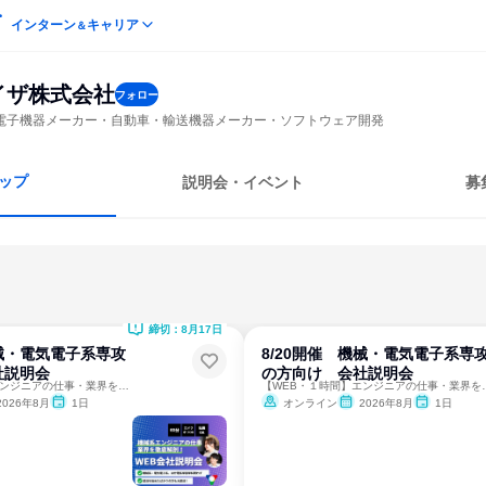
インターン
キャリア
＆
イザ株式会社
フォロー
電子機器メーカー・自動車・輸送機器メーカー・ソフトウェア開発
ップ
説明会・イベント
募
締切：8月17日
機械・電気電子系専攻
8/20開催 機械・電気電子系専
社説明会
の方向け 会社説明会
【WEB・１時間】エンジニアの仕事・業界を徹底解剖
【WEB・１時間】エ
2026年8月
1日
オンライン
2026年8月
1日