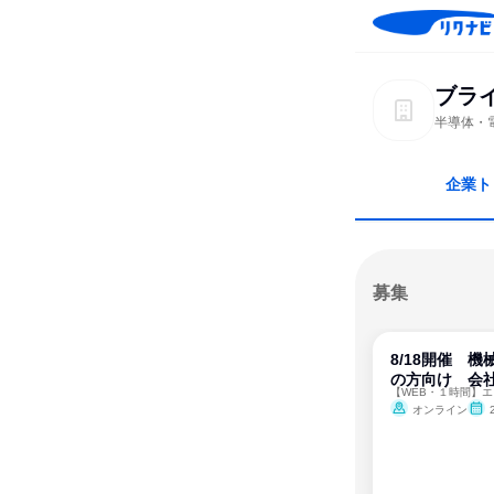
ブラ
半導体・
企業ト
募集
8/18開催 
の方向け 会
オンライン