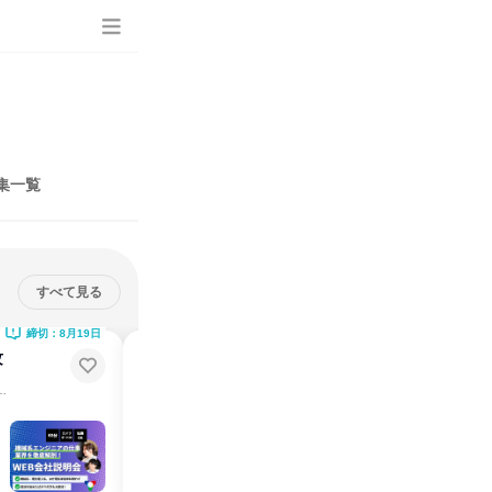
集一覧
すべて見る
締切：8月19日
締切：8月24日
攻
8/25開催 機械・電気電子系専攻
の方向け 会社説明会
ンジニアの仕事・業界を徹底解剖
【WEB・１時間】エンジニアの仕事・業界を徹底解剖
オンライン
2026年8月
1日