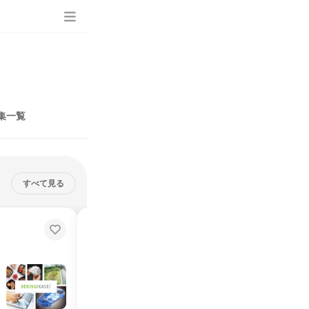
集一覧
すべて見る
【28卒/奈良/理系】プラスチック×
化学メーカーの技術職体験
東証プライム上場／梱包材や食品トレイに使われる素材の製造開発
奈良県
2026年9月
1日