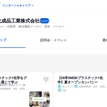
インターン
キャリア
＆
化成品工業株式会社
フォロー
カー・自動車・輸送機器メーカー・製造・メーカー
ップ
説明会・イベント
募
スチック×化学をグ
【28卒/WEB/プラスチック×化
を通じて学ぶ
学】夏オープンカンパニー
東証プライム上場／梱包材や食品トレイに使われる素材の製造開発
オンライン
2026年8月・9月・10月・11月
2026年8月・9月・10月・11月
1日