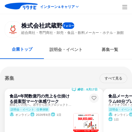
インターン
キャリア
＆
株式会社武蔵野
フォロー
総合商社・専門商社・卸売・食品・飲料メーカー・ホテル・旅館
企業トップ
説明会・イベント
募集一覧
募集
すべて見る
締切：8月17日
食品×年間数億円の売上を仕掛け
食品メーカー
る提案型マーケ体感ワーク
ラム60分プ
美味しいの先へ。若手から巨大プロジェクトに挑む仕事体験
説明会・イベント
仕事体験
説明会・イベン
オンライン
2026年8月
1日
オンライン
1日